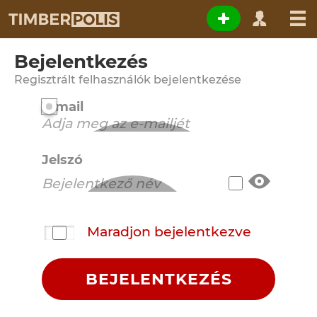
Bejelentkezés
Regisztrált felhasználók bejelentkezése
E-mail
Jelszó
Maradjon bejelentkezve
BEJELENTKEZÉS