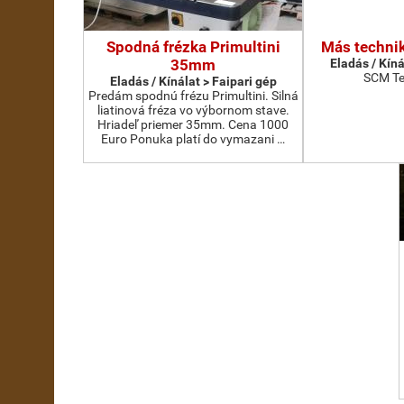
Spodná frézka Primultini
Más technik
35mm
Eladás / Kíná
SCM Te
Eladás / Kínálat > Faipari gép
Predám spodnú frézu Primultini. Silná
liatinová fréza vo výbornom stave.
Hriadeľ priemer 35mm. Cena 1000
Euro Ponuka platí do vymazani …