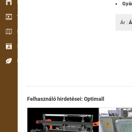
Készlet kezelés
Gyár
Video bemutatóterem
Ár :
Á
Katalógusok / Prospektusok
Szótár
Fafajok
Felhasználó hirdetései: Optimall