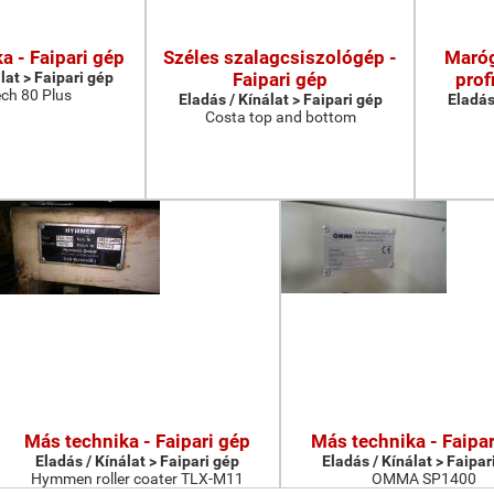
a - Faipari gép
Széles szalagcsiszológép -
Maróg
lat > Faipari gép
Faipari gép
prof
ch 80 Plus
Eladás / Kínálat > Faipari gép
Eladás
Costa top and bottom
Más technika - Faipari gép
Más technika - Faipar
Eladás / Kínálat > Faipari gép
Eladás / Kínálat > Faipar
Hymmen roller coater TLX-M11
OMMA SP1400