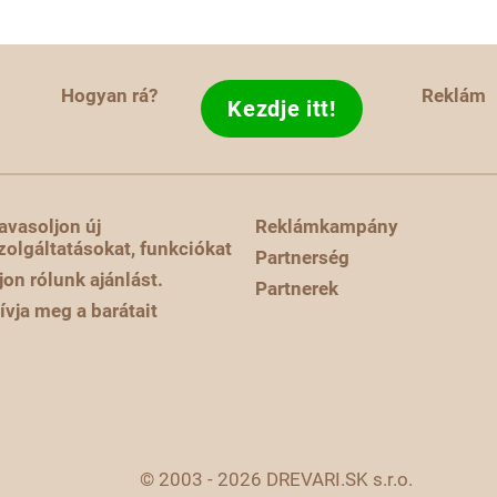
Hogyan rá?
Reklám
Kezdje itt!
avasoljon új
Reklámkampány
zolgáltatásokat, funkciókat
Partnerség
rjon rólunk ajánlást.
Partnerek
ívja meg a barátait
© 2003 - 2026 DREVARI.SK s.r.o.