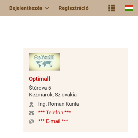
Bejelentkezés
Regisztráció
Optimall
Štúrova 5
Kežmarok, Szlovákia
Ing. Roman Kurila
*** Telefon ***
*** E-mail ***