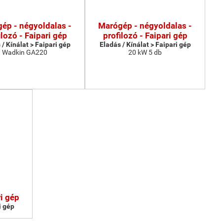
ép - négyoldalas -
Marógép - négyoldalas -
ilozó - Faipari gép
profilozó - Faipari gép
 / Kínálat > Faipari gép
Eladás / Kínálat > Faipari gép
Wadkin GA220
20 kW 5 db
i gép
i gép