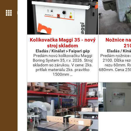
Még több funkció
Kolikovačka Maggi 35 - nový
Nožnice na
stroj skladom
21
Eladás / Kínálat > Faipari gép
Eladás / Kíná
Predám novú kolíkovačku Maggi
Predám nožnice 
Boring System 35, r.v. 2026. Stroj
2100. Dĺžka re
skladom so zárukou. V cene: 2ks.
rezu 60mm. Ro
prítlak materiálu 2ks. pravítko
680mm. Cena 2500
1500mm …