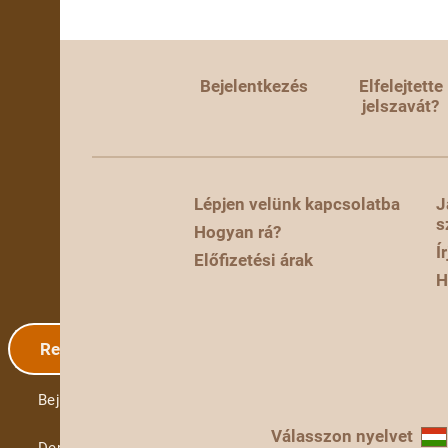
Bejelentkezés
Elfelejtette
jelszavát?
Lépjen velünk kapcsolatba
J
s
Hogyan rá?
Í
Előfizetési árak
H
Regisztráció
Bejelentkezés
Válasszon nyelvet