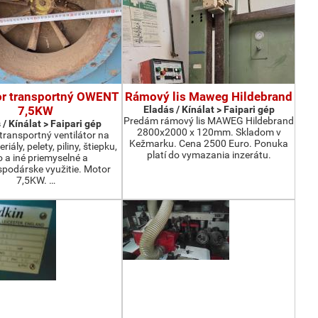
or transportný OWENT
Rámový lis Maweg Hildebrand
7,5KW
Eladás / Kínálat > Faipari gép
Predám rámový lis MAWEG Hildebrand
 / Kínálat > Faipari gép
2800x2000 x 120mm. Skladom v
ransportný ventilátor na
Kežmarku. Cena 2500 Euro. Ponuka
iály, pelety, piliny, štiepku,
platí do vymazania inzerátu.
o a iné priemyselné a
podárske využitie. Motor
7,5KW. …