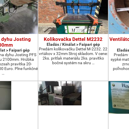
 dyhu Josting
Kolikovačka Dettel M2232
Ventilát
00mm
Eladás / Kínálat > Faipari gép
Predám kolíkovačku Dettel M-2232. 22
lat > Faipari gép
Eladás
vrtákov x 32mm Stroj skladom. V cene:
na dyhu Josting PFS
Predám t
2ks. prítlak materiálu 2ks. pravítko
zu 2100mm. Hrúbka
sypké mater
bočné systém na skru …
zsah pravítka 20-
zrn
 Euro. Plne funkčné
poľnohos
…