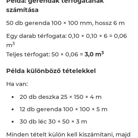
Példa: gerendák térfogatának
számítása
50 db gerenda 100 × 100 mm, hossz 6 m
Egy darab térfogata: 0,10 × 0,10 × 6 = 0,06
3
m
3
Teljes térfogat: 50 × 0,06 =
3,0 m
Példa különböző tételekkel
Ha van:
20 db deszka 25 × 150 × 4 m
12 db gerenda 100 × 100 × 5 m
30 db léc 30 × 50 × 3 m
Minden tételt külön kell kiszámítani, majd