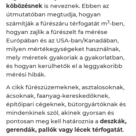
köbözésnek
is neveznek. Ebben az
útmutatóban megtudja, hogyan
3
számítják a fűrészáru térfogatát m
-ben,
hogyan zajlik a fűrészelt fa mérése
Európában és az USA-ban/Kanadában,
milyen mértékegységeket használnak,
mely méretek gyakoriak a gyakorlatban,
és hogyan kerülhetők el a leggyakoribb
mérési hibák.
A cikk fűrészüzemeknek, asztalosoknak,
ácsoknak, faanyag-kereskedőknek,
építőipari cégeknek, bútorgyártóknak és
mindenkinek szól, akinek gyorsan és
pontosan meg kell határoznia a
deszkák,
gerendák, pallók vagy lécek térfogatát
.