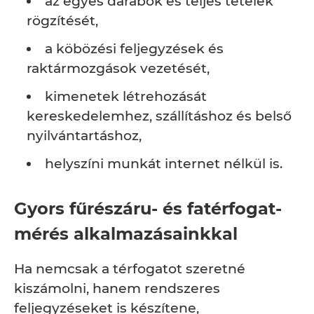
az egyes darabok és teljes tételek
rögzítését,
a köbözési feljegyzések és
raktármozgások vezetését,
kimenetek létrehozását
kereskedelemhez, szállításhoz és belső
nyilvántartáshoz,
helyszíni munkát internet nélkül is.
Gyors fűrészáru- és fatérfogat-
mérés alkalmazásainkkal
Ha nemcsak a térfogatot szeretné
kiszámolni, hanem rendszeres
feljegyzéseket is készítene,