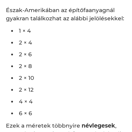
Észak-Amerikában az építőfaanyagnál
gyakran találkozhat az alábbi jelölésekkel:
1 × 4
2 × 4
2 × 6
2 × 8
2 × 10
2 × 12
4 × 4
6 × 6
Ezek a méretek többnyire
névlegesek
,