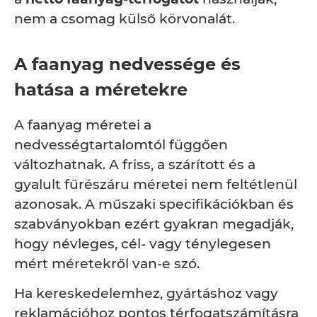
nem a csomag külső körvonalát.
A faanyag nedvessége és
hatása a méretekre
A faanyag méretei a
nedvességtartalomtól függően
változhatnak. A friss, a szárított és a
gyalult fűrészáru méretei nem feltétlenül
azonosak. A műszaki specifikációkban és
szabványokban ezért gyakran megadják,
hogy névleges, cél- vagy ténylegesen
mért méretekről van-e szó.
Ha kereskedelemhez, gyártáshoz vagy
reklamációhoz pontos térfogatszámításra