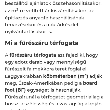
beszállítói ajánlatok összehasonlításakor,
3
az m
-re vetített ár kiszámításakor, az
építkezés anyagfelhasználásának
tervezésekor és a raktárkészlet
nyilvántartásakor is.
Mi a fűrészáru térfogata
A
fűrészáru térfogata
azt fejezi ki, hogy
egy adott darab vagy mennyiségű
fűrészelt fa mekkora teret foglal el.
3
Leggyakrabban
köbméterben (m
)
adják
meg, Észak-Amerikában pedig a
board
foot (BF)
egységet is használják.
Fűrészárunál a térfogatot geometriailag a
hossz, a szélesség és a vastagság alapján