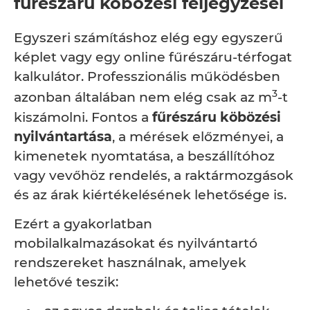
fűrészáru köbözési feljegyzései
Egyszeri számításhoz elég egy egyszerű
képlet vagy egy online fűrészáru-térfogat
kalkulátor. Professzionális működésben
3
azonban általában nem elég csak az m
-t
kiszámolni. Fontos a
fűrészáru köbözési
nyilvántartása
, a mérések előzményei, a
kimenetek nyomtatása, a beszállítóhoz
vagy vevőhöz rendelés, a raktármozgások
és az árak kiértékelésének lehetősége is.
Ezért a gyakorlatban
mobilalkalmazásokat és nyilvántartó
rendszereket használnak, amelyek
lehetővé teszik: