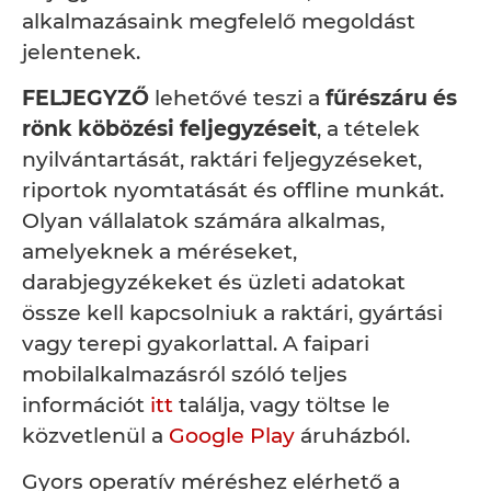
alkalmazásaink megfelelő megoldást
jelentenek.
FELJEGYZŐ
lehetővé teszi a
fűrészáru és
rönk köbözési feljegyzéseit
, a tételek
nyilvántartását, raktári feljegyzéseket,
riportok nyomtatását és offline munkát.
Olyan vállalatok számára alkalmas,
amelyeknek a méréseket,
darabjegyzékeket és üzleti adatokat
össze kell kapcsolniuk a raktári, gyártási
vagy terepi gyakorlattal. A faipari
mobilalkalmazásról szóló teljes
információt
itt
találja, vagy töltse le
közvetlenül a
Google Play
áruházból.
Gyors operatív méréshez elérhető a