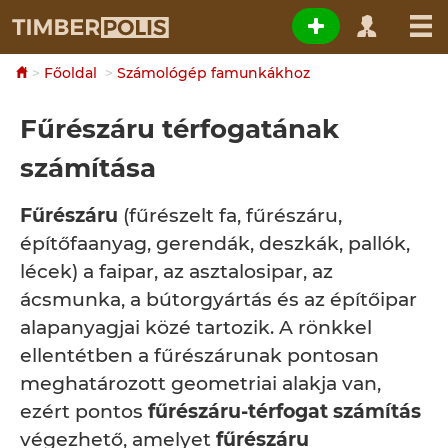
Főoldal
Számológép famunkákhoz
Fűrészáru térfogatának
számítása
Fűrészáru
(fűrészelt fa, fűrészáru,
építőfaanyag, gerendák, deszkák, pallók,
lécek) a faipar, az asztalosipar, az
ácsmunka, a bútorgyártás és az építőipar
alapanyagjai közé tartozik. A rönkkel
ellentétben a fűrészárunak pontosan
meghatározott geometriai alakja van,
ezért pontos
fűrészáru-térfogat számítás
végezhető, amelyet
fűrészáru