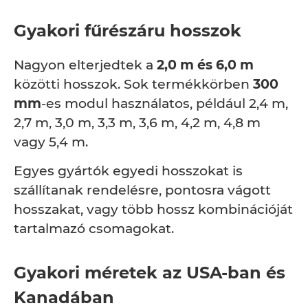
Gyakori fűrészáru hosszok
Nagyon elterjedtek a
2,0 m és 6,0 m
közötti hosszok. Sok termékkörben
300
mm
-es modul használatos, például 2,4 m,
2,7 m, 3,0 m, 3,3 m, 3,6 m, 4,2 m, 4,8 m
vagy 5,4 m.
Egyes gyártók egyedi hosszokat is
szállítanak rendelésre, pontosra vágott
hosszakat, vagy több hossz kombinációját
tartalmazó csomagokat.
Gyakori méretek az USA-ban és
Kanadában