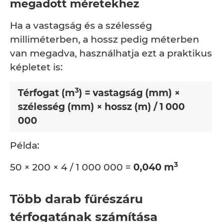
megadott méretekhez
Ha a vastagság és a szélesség
milliméterben, a hossz pedig méterben
van megadva, használhatja ezt a praktikus
képletet is:
3
Térfogat (m
) = vastagság (mm) ×
szélesség (mm) × hossz (m) / 1 000
000
Példa:
3
50 × 200 × 4 / 1 000 000 =
0,040 m
Több darab fűrészáru
térfogatának számítása