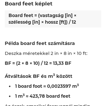
Board feet képlet
Board feet = (vastagság [in] ×
szélesség [in] × hossz [ft]) / 12
Példa board feet számításra
Deszka méretekkel 2 in × 8 in × 10 ft:
BF = (2 × 8 × 10) / 12 = 13,33 BF
3
Átváltások BF és m
között
3
1 board foot ≈ 0,0023597 m
3
1 m
≈ 423,78 board feet