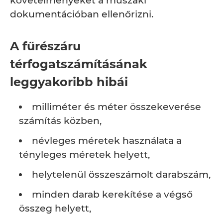
követelményeket a műszaki
dokumentációban ellenőrizni.
A fűrészáru
térfogatszámításának
leggyakoribb hibái
milliméter és méter összekeverése
számítás közben,
névleges méretek használata a
tényleges méretek helyett,
helytelenül összeszámolt darabszám,
minden darab kerekítése a végső
összeg helyett,