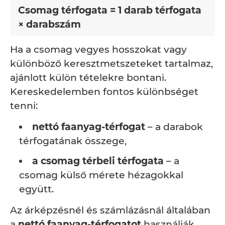
Csomag térfogata = 1 darab térfogata
× darabszám
Ha a csomag vegyes hosszokat vagy
különböző keresztmetszeteket tartalmaz,
ajánlott külön tételekre bontani.
Kereskedelemben fontos különbséget
tenni:
nettó faanyag-térfogat
– a darabok
térfogatának összege,
a csomag térbeli térfogata
– a
csomag külső mérete hézagokkal
együtt.
Az árképzésnél és számlázásnál általában
a
nettó faanyag-térfogatot
használják,