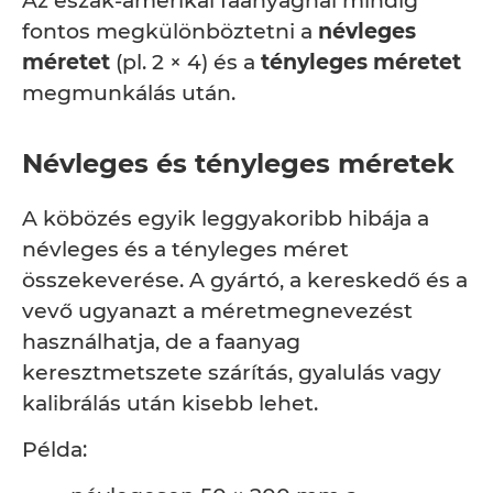
Az észak-amerikai faanyagnál mindig
fontos megkülönböztetni a
névleges
méretet
(pl. 2 × 4) és a
tényleges méretet
megmunkálás után.
Névleges és tényleges méretek
A köbözés egyik leggyakoribb hibája a
névleges és a tényleges méret
összekeverése. A gyártó, a kereskedő és a
vevő ugyanazt a méretmegnevezést
használhatja, de a faanyag
keresztmetszete szárítás, gyalulás vagy
kalibrálás után kisebb lehet.
Példa: