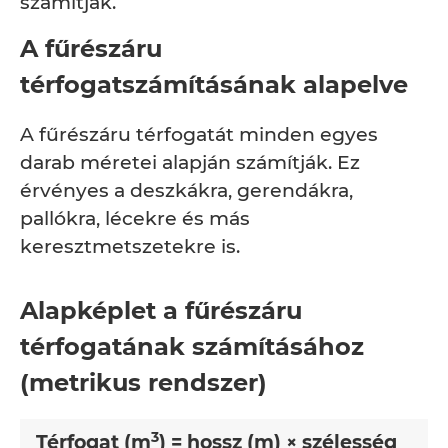
számítják.
A fűrészáru
térfogatszámításának alapelve
A fűrészáru térfogatát minden egyes
darab méretei alapján számítják. Ez
érvényes a deszkákra, gerendákra,
pallókra, lécekre és más
keresztmetszetekre is.
Alapképlet a fűrészáru
térfogatának számításához
(metrikus rendszer)
3
Térfogat (m
) = hossz (m) × szélesség