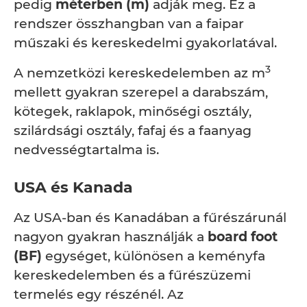
pedig
méterben (m)
adják meg. Ez a
rendszer összhangban van a faipar
műszaki és kereskedelmi gyakorlatával.
3
A nemzetközi kereskedelemben az m
mellett gyakran szerepel a darabszám,
kötegek, raklapok, minőségi osztály,
szilárdsági osztály, fafaj és a faanyag
nedvességtartalma is.
USA és Kanada
Az USA-ban és Kanadában a fűrészárunál
nagyon gyakran használják a
board foot
(BF)
egységet, különösen a keményfa
kereskedelemben és a fűrészüzemi
termelés egy részénél. Az