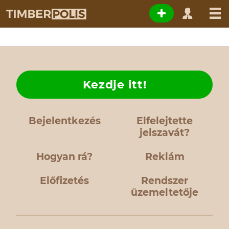
Kezdje itt!
Bejelentkezés
Elfelejtette
jelszavát?
Hogyan rá?
Reklám
Előfizetés
Rendszer
üzemeltetője