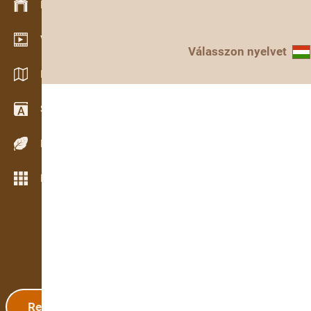
Készlet kezelés
Video bemutatóterem
Válasszon nyelvet
Katalógusok / Prospektusok
Szótár
Fafajok
Még több funkció
Regisztráció