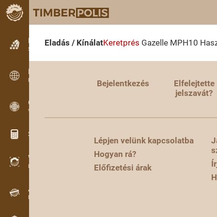
Hirdetések
Eladás / Kínálat
Keretprés
Gazelle MPH10
Hasz
Szöveges hirdetések
Hirdetések
Nemzetközi hirdetések
Bejelentkezés
Elfelejtette
jelszavát?
OPTI-TIMB
Vágásképek
Számológép famunkákhoz
Lépjen velünk kapcsolatba
J
s
Hogyan rá?
WoodProfi
Í
Előfizetési árak
Fa térfogata MI-vel
H
Adatgyűjtő
Faanyag-nyilvántartás terepen