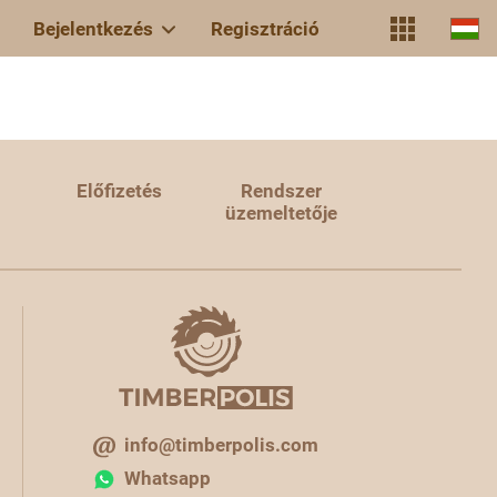
Bejelentkezés
Regisztráció
Előfizetés
Rendszer
üzemeltetője
info@timberpolis.com
Whatsapp