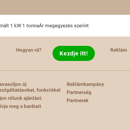
nált
1 kW
1 tonna
Ár megegyezés szerint
Hogyan rá?
Reklám
Kezdje itt!
avasoljon új
Reklámkampány
zolgáltatásokat, funkciókat
Partnerség
rjon rólunk ajánlást.
Partnerek
ívja meg a barátait