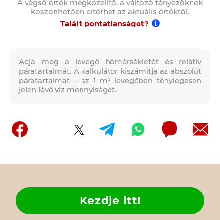
A végső érték megközelítő, a változó tényezőknek
köszönhetően eltérhet az aktuális értéktől.
Talált pontatlanságot?
Adja meg a levegő hőmérsékletét és relatív
páratartalmát. A kalkulátor kiszámítja az abszolút
páratartalmat – az 1 m³ levegőben ténylegesen
jelen lévő víz mennyiségét.
Kezdje itt!