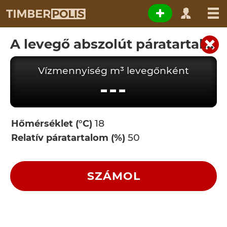
A levegő abszolút páratartalma
Vízmennyiség m³ levegőnként
---
Hőmérséklet (°C)
Relatív páratartalom (%)
SZÁMOL