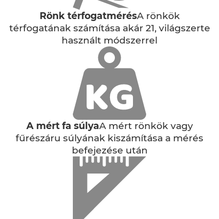
Rönk térfogatmérés
A rönkök
térfogatának számítása akár 21, világszerte
használt módszerrel
A mért fa súlya
A mért rönkök vagy
fűrészáru súlyának kiszámítása a mérés
befejezése után