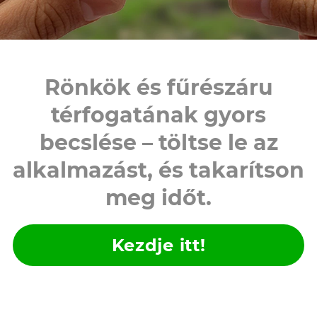
Rönkök és fűrészáru
térfogatának gyors
becslése – töltse le az
alkalmazást, és takarítson
meg időt.
Kezdje itt!