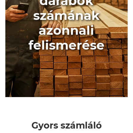
darabok
számának
azonnali
felismerése
Gyors számláló