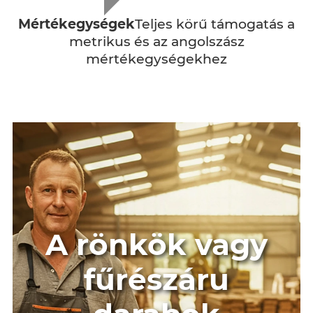
Mértékegységek
Teljes körű támogatás a
metrikus és az angolszász
mértékegységekhez
A rönkök vagy
fűrészáru