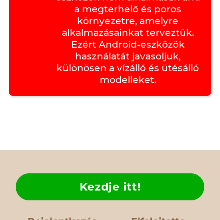
a megterhelő és poros
környezetre, amelyre
alkalmazásainkat terveztük.
Ezért Android-eszközök
használatát javasoljuk,
különösen a vízálló és ütésálló
modelleket.
Kezdje itt!