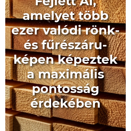
Fejlett AI,
amelyet több
ezer valódi rönk-
és fűrészáru-
képen képeztek
a maximális
pontosság
érdekében