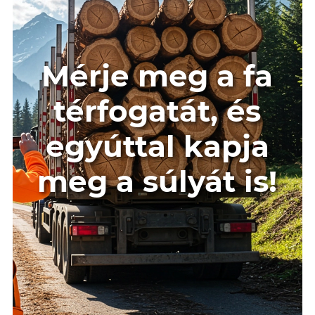
Mérje meg a fa
térfogatát, és
egyúttal kapja
meg a súlyát is!