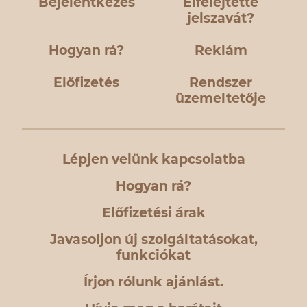
Bejelentkezés
Elfelejtette
jelszavát?
Hogyan rá?
Reklám
Előfizetés
Rendszer
üzemeltetője
Lépjen velünk kapcsolatba
Hogyan rá?
Előfizetési árak
Javasoljon új szolgáltatásokat,
funkciókat
Írjon rólunk ajánlást.