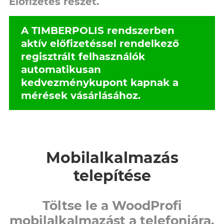
Előfizetés
részét.
A TIMBERPOLIS rendszerben
aktív előfizetéssel rendelkező
regisztrált felhasználók
automatikusan
kedvezménykupont kapnak a
mérések vásárlásához.
Mobilalkalmazás
telepítése
Töltse le a WoodProfi
mobilalkalmazást a telefonjára,