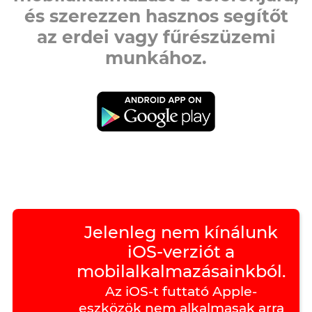
és szerezzen hasznos segítőt
az erdei vagy fűrészüzemi
munkához.
Jelenleg nem kínálunk
iOS-verziót a
mobilalkalmazásainkból.
Az iOS-t futtató Apple-
eszközök nem alkalmasak arra