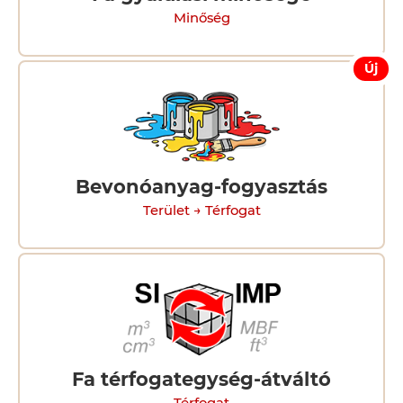
Minőség
Új
Bevonóanyag-fogyasztás
Terület → Térfogat
Fa térfogategység-átváltó