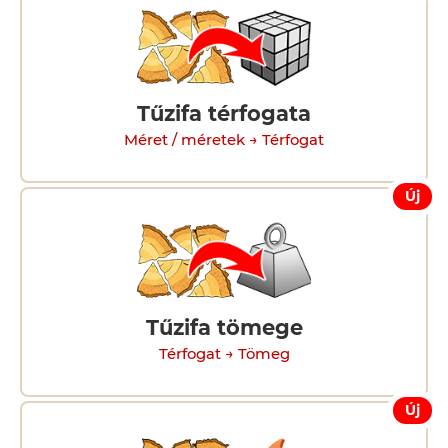
Tűzifa térfogata
Méret / méretek → Térfogat
Új
Tűzifa tömege
Térfogat → Tömeg
Új