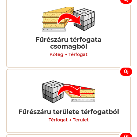
Fűrészáru térfogata
csomagból
Köteg → Térfogat
Új
Fűrészáru területe térfogatból
Térfogat → Terület