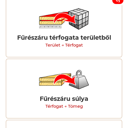
Új
Fűrészáru térfogata területből
Terület → Térfogat
Fűrészáru súlya
Térfogat → Tömeg