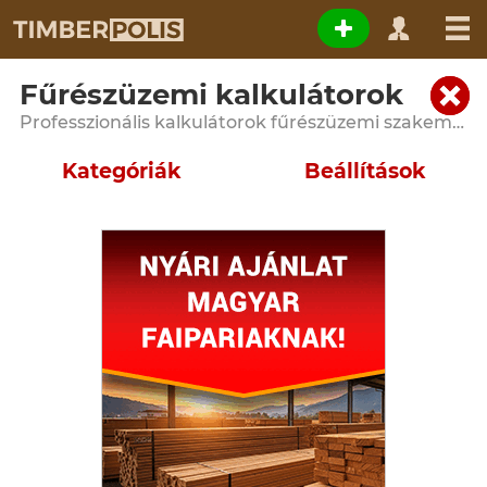
Fűrészüzemi kalkulátorok
Professzionális kalkulátorok fűrészüzemi szakembereknek és faipari üzemeknek
Kategóriák
Beállítások