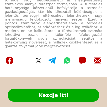
tömege, vagy megbecsülhető az anyagveszteség
százalékos aránya fűrészpor formájában. A fűrészelés
hatékonysága közvetlenül befolyásolja a termelés
gazdaságosságát. Már kis kihozatali különbségek is
jelentős pénzügyi eltéréseket jelenthetnek nagy
mennyiségű feldolgozott faanyag esetén. Ezért a
pontos számítások elengedhetetlenek a termelés
optimalizálásához, az árképzéshez és a logisztikához. A
modern online kalkulátorok a fűrészüzemek számára
lehetővé teszik a különféle fafeldolgozási
forgatókönyvek gyors szimulációját, segítve a
hatékonyság növelését, a hulladék csökkentését és a
gyártási folyamat jobb megtervezését.
Kezdje itt!