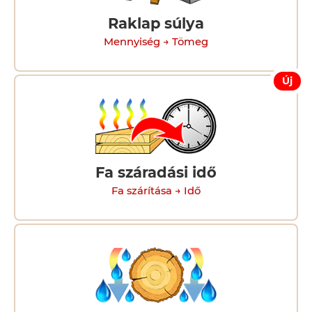
Raklap súlya
Mennyiség → Tömeg
Új
Fa száradási idő
Fa szárítása → Idő