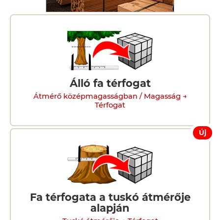
Álló fa térfogat
Átmérő középmagasságban / Magasság →
Térfogat
Új
Fa térfogata a tuskó átmérője
alapján