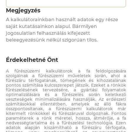
Megjegyzés
A kalkulátorainkban használt adatok egy része
saját kutatásainkon alapul. Bármilyen
jogosulatlan felhasználás kifejezett
beleegyezésünk nélkül szigorúan tilos.
Érdekelhetné Önt
A fűrészüzemi kalkulátorok a fa feldolgozására
szolgálnak a fűrészüzemi műveletek során, ahol a
fűrészáru térfogatának, tömegének és kihozatalának
pontos számítása kulcsszerepet játszik. Ezeket a rönkök
fűrészelésének tervezésére, a gyártási folyamatok
optimalizálására és a fűrészelés során keletkező
veszteségek minimalizálására használják. Az erdészeti
számításokkal ellentétben, amelyek az álló fákra
összpontosítanak, a fűrészüzemi kalkulátorok már
kitermelt rönkökkel és fűrészáruval dolgoznak. Fontos
paraméterek a rönk méretei, hossza, átmérője, a fa
nedvességtartalma és a fűrészelési technológia. Ezen
adatok alapján kiszámítható a fűrészáru térfogata,