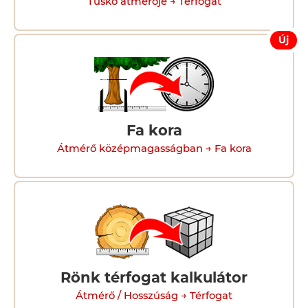
Tuskó átmérője → Térfogat
Új
Fa kora
Átmérő középmagasságban → Fa kora
Rönk térfogat kalkulátor
Átmérő / Hosszúság → Térfogat