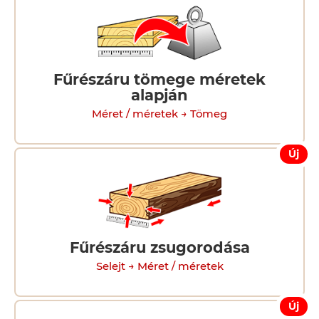
Fűrészáru tömege méretek
alapján
Méret / méretek → Tömeg
Új
Fűrészáru zsugorodása
Selejt → Méret / méretek
Új