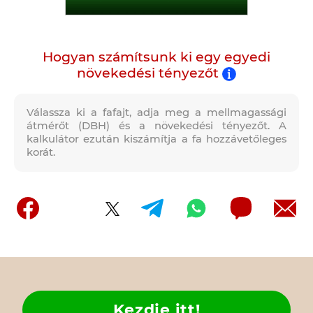
Hogyan számítsunk ki egy egyedi
növekedési tényezőt
Válassza ki a fafajt, adja meg a mellmagassági
átmérőt (DBH) és a növekedési tényezőt. A
kalkulátor ezután kiszámítja a fa hozzávetőleges
korát.
Kezdje itt!