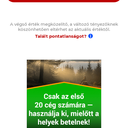
A végső érték megközelítő, a változó tényezőknek
köszönhetően eltérhet az aktuális értéktől.
Talált pontatlanságot?