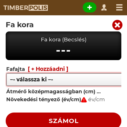
Fa kora
Fa kora (Becslés)
---
[ + Hozzáadni ]
Fafajta
Átmérő középmagasságban (cm)
Növekedési tényező (év/cm)
SZÁMOL