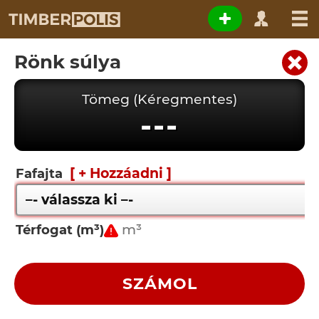
Rönk súlya
Tömeg (Kéregmentes)
---
[ + Hozzáadni ]
Fafajta
Térfogat (m³)
SZÁMOL