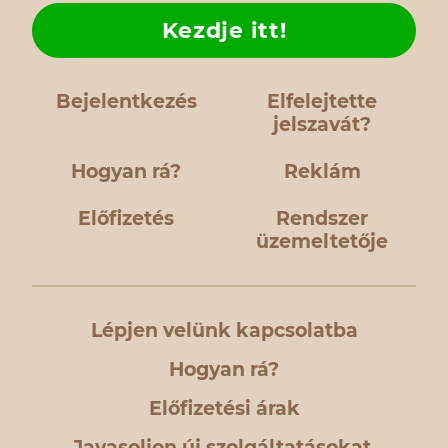
Kezdje itt!
Bejelentkezés
Elfelejtette
jelszavát?
Hogyan rá?
Reklám
Előfizetés
Rendszer
üzemeltetője
Lépjen velünk kapcsolatba
Hogyan rá?
Előfizetési árak
Javasoljon új szolgáltatásokat,