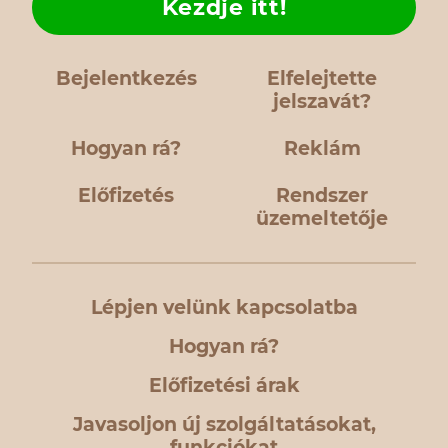
Kezdje itt!
Bejelentkezés
Elfelejtette
jelszavát?
Hogyan rá?
Reklám
Előfizetés
Rendszer
üzemeltetője
Lépjen velünk kapcsolatba
Hogyan rá?
Előfizetési árak
Javasoljon új szolgáltatásokat,
funkciókat