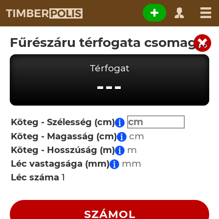
Fűrészáru térfogata csomagból
Térfogat
---
Köteg - Szélesség (cm)
Köteg - Magasság (cm)
Köteg - Hosszúság (m)
Léc vastagsága (mm)
Léc száma
SZÁMOL