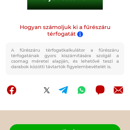
Hogyan számoljuk ki a fűrészáru
térfogatát
A fűrészáru térfogatkalkulátor a fűrészáru
térfogatának gyors kiszámítására szolgál a
csomag méretei alapján, és lehetővé teszi a
darabok közötti távtartók figyelembevételét is.