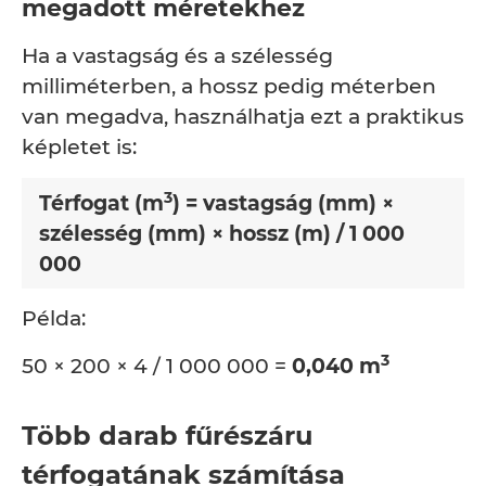
megadott méretekhez
Ha a vastagság és a szélesség
milliméterben, a hossz pedig méterben
van megadva, használhatja ezt a praktikus
képletet is:
3
Térfogat (m
) = vastagság (mm) ×
szélesség (mm) × hossz (m) / 1 000
000
Példa:
3
50 × 200 × 4 / 1 000 000 =
0,040 m
Több darab fűrészáru
térfogatának számítása