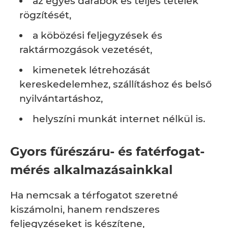
az egyes darabok és teljes tételek
rögzítését,
a köbözési feljegyzések és
raktármozgások vezetését,
kimenetek létrehozását
kereskedelemhez, szállításhoz és belső
nyilvántartáshoz,
helyszíni munkát internet nélkül is.
Gyors fűrészáru- és fatérfogat-
mérés alkalmazásainkkal
Ha nemcsak a térfogatot szeretné
kiszámolni, hanem rendszeres
feljegyzéseket is készítene,