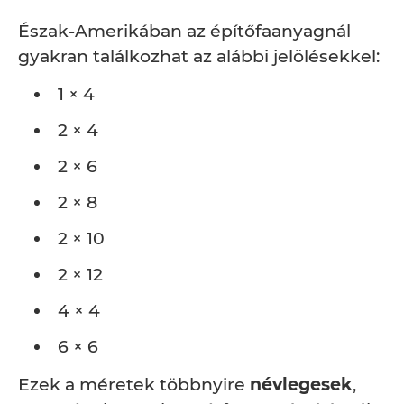
Észak-Amerikában az építőfaanyagnál
gyakran találkozhat az alábbi jelölésekkel:
1 × 4
2 × 4
2 × 6
2 × 8
2 × 10
2 × 12
4 × 4
6 × 6
Ezek a méretek többnyire
névlegesek
,