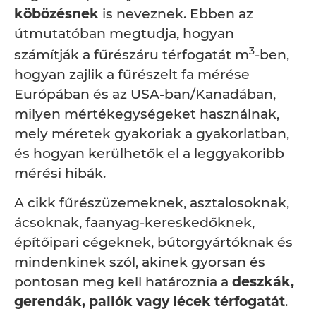
köbözésnek
is neveznek. Ebben az
útmutatóban megtudja, hogyan
3
számítják a fűrészáru térfogatát m
-ben,
hogyan zajlik a fűrészelt fa mérése
Európában és az USA-ban/Kanadában,
milyen mértékegységeket használnak,
mely méretek gyakoriak a gyakorlatban,
és hogyan kerülhetők el a leggyakoribb
mérési hibák.
A cikk fűrészüzemeknek, asztalosoknak,
ácsoknak, faanyag-kereskedőknek,
építőipari cégeknek, bútorgyártóknak és
mindenkinek szól, akinek gyorsan és
pontosan meg kell határoznia a
deszkák,
gerendák, pallók vagy lécek térfogatát
.