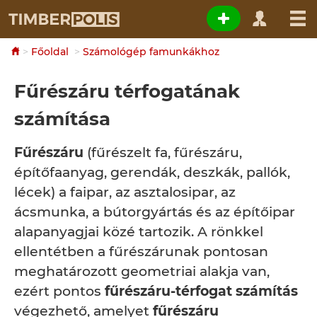
Főoldal
Számológép famunkákhoz
Fűrészáru térfogatának
számítása
Fűrészáru
(fűrészelt fa, fűrészáru,
építőfaanyag, gerendák, deszkák, pallók,
lécek) a faipar, az asztalosipar, az
ácsmunka, a bútorgyártás és az építőipar
alapanyagjai közé tartozik. A rönkkel
ellentétben a fűrészárunak pontosan
meghatározott geometriai alakja van,
ezért pontos
fűrészáru-térfogat számítás
végezhető, amelyet
fűrészáru