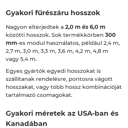
Gyakori fűrészáru hosszok
Nagyon elterjedtek a
2,0 m és 6,0 m
közötti hosszok. Sok termékkörben
300
mm
-es modul használatos, például 2,4 m,
2,7 m, 3,0 m, 3,3 m, 3,6 m, 4,2 m, 4,8 m
vagy 5,4 m.
Egyes gyártók egyedi hosszokat is
szállítanak rendelésre, pontosra vágott
hosszakat, vagy több hossz kombinációját
tartalmazó csomagokat.
Gyakori méretek az USA-ban és
Kanadában