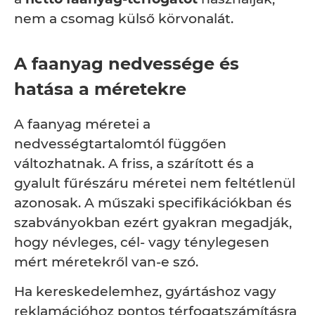
nem a csomag külső körvonalát.
A faanyag nedvessége és
hatása a méretekre
A faanyag méretei a
nedvességtartalomtól függően
változhatnak. A friss, a szárított és a
gyalult fűrészáru méretei nem feltétlenül
azonosak. A műszaki specifikációkban és
szabványokban ezért gyakran megadják,
hogy névleges, cél- vagy ténylegesen
mért méretekről van-e szó.
Ha kereskedelemhez, gyártáshoz vagy
reklamációhoz pontos térfogatszámításra