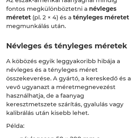
Az észak-amerikai faanyagnál mindig
fontos megkülönböztetni a
névleges
méretet
(pl. 2 × 4) és a
tényleges méretet
megmunkálás után.
Névleges és tényleges méretek
A köbözés egyik leggyakoribb hibája a
névleges és a tényleges méret
összekeverése. A gyártó, a kereskedő és a
vevő ugyanazt a méretmegnevezést
használhatja, de a faanyag
keresztmetszete szárítás, gyalulás vagy
kalibrálás után kisebb lehet.
Példa: