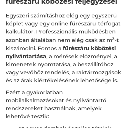
fűrészáru köbözési feljegyzései
Egyszeri számításhoz elég egy egyszerű
képlet vagy egy online fűrészáru-térfogat
kalkulátor. Professzionális működésben
3
azonban általában nem elég csak az m
-t
kiszámolni. Fontos a
fűrészáru köbözési
nyilvántartása
, a mérések előzményei, a
kimenetek nyomtatása, a beszállítóhoz
vagy vevőhöz rendelés, a raktármozgások
és az árak kiértékelésének lehetősége is.
Ezért a gyakorlatban
mobilalkalmazásokat és nyilvántartó
rendszereket használnak, amelyek
lehetővé teszik: