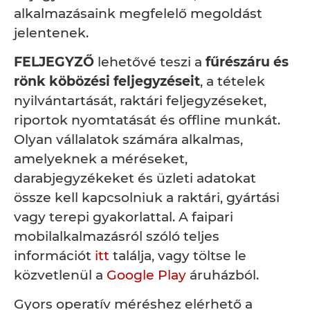
alkalmazásaink megfelelő megoldást
jelentenek.
FELJEGYZŐ
lehetővé teszi a
fűrészáru és
rönk köbözési feljegyzéseit
, a tételek
nyilvántartását, raktári feljegyzéseket,
riportok nyomtatását és offline munkát.
Olyan vállalatok számára alkalmas,
amelyeknek a méréseket,
darabjegyzékeket és üzleti adatokat
össze kell kapcsolniuk a raktári, gyártási
vagy terepi gyakorlattal. A faipari
mobilalkalmazásról szóló teljes
információt
itt
találja, vagy töltse le
közvetlenül a
Google Play
áruházból.
Gyors operatív méréshez elérhető a