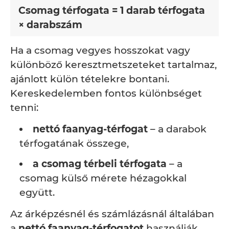
Csomag térfogata = 1 darab térfogata
× darabszám
Ha a csomag vegyes hosszokat vagy
különböző keresztmetszeteket tartalmaz,
ajánlott külön tételekre bontani.
Kereskedelemben fontos különbséget
tenni:
nettó faanyag-térfogat
– a darabok
térfogatának összege,
a csomag térbeli térfogata
– a
csomag külső mérete hézagokkal
együtt.
Az árképzésnél és számlázásnál általában
a
nettó faanyag-térfogatot
használják,