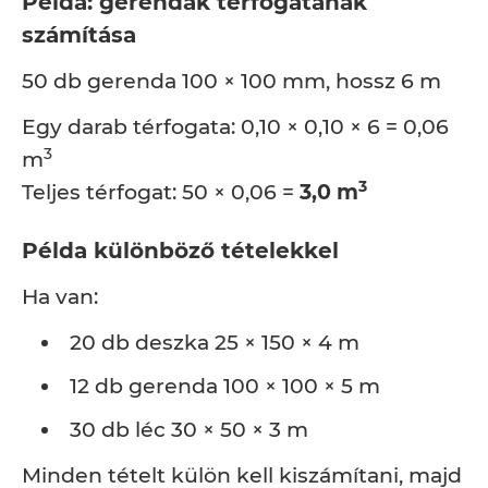
Példa: gerendák térfogatának
számítása
50 db gerenda 100 × 100 mm, hossz 6 m
Egy darab térfogata: 0,10 × 0,10 × 6 = 0,06
3
m
3
Teljes térfogat: 50 × 0,06 =
3,0 m
Példa különböző tételekkel
Ha van:
20 db deszka 25 × 150 × 4 m
12 db gerenda 100 × 100 × 5 m
30 db léc 30 × 50 × 3 m
Minden tételt külön kell kiszámítani, majd