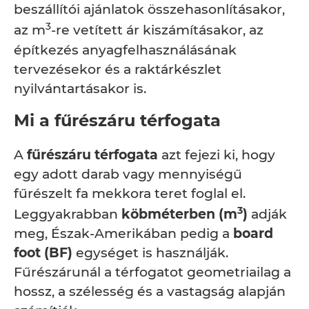
beszállítói ajánlatok összehasonlításakor,
3
az m
-re vetített ár kiszámításakor, az
építkezés anyagfelhasználásának
tervezésekor és a raktárkészlet
nyilvántartásakor is.
Mi a fűrészáru térfogata
A
fűrészáru térfogata
azt fejezi ki, hogy
egy adott darab vagy mennyiségű
fűrészelt fa mekkora teret foglal el.
3
Leggyakrabban
köbméterben (m
)
adják
meg, Észak-Amerikában pedig a
board
foot (BF)
egységet is használják.
Fűrészárunál a térfogatot geometriailag a
hossz, a szélesség és a vastagság alapján