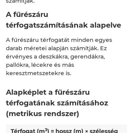
számítják.
A fűrészáru
térfogatszámításának alapelve
A fűrészáru térfogatát minden egyes
darab méretei alapján számítják. Ez
érvényes a deszkákra, gerendákra,
pallókra, lécekre és más
keresztmetszetekre is.
Alapképlet a fűrészáru
térfogatának számításához
(metrikus rendszer)
3
Térfogat (m
) = hossz (m) × szélesség