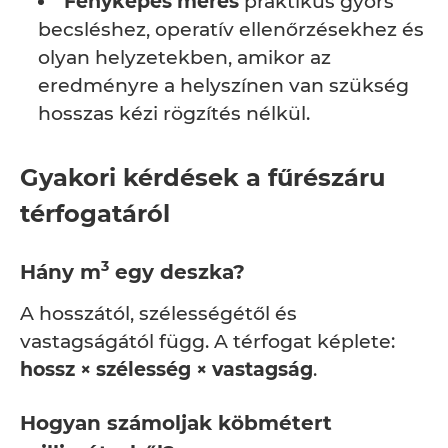
Fényképes mérés
praktikus gyors
becsléshez, operatív ellenőrzésekhez és
olyan helyzetekben, amikor az
eredményre a helyszínen van szükség
hosszas kézi rögzítés nélkül.
Gyakori kérdések a fűrészáru
térfogatáról
3
Hány m
egy deszka?
A hosszától, szélességétől és
vastagságától függ. A térfogat képlete:
hossz × szélesség × vastagság
.
Hogyan számoljak köbmétert