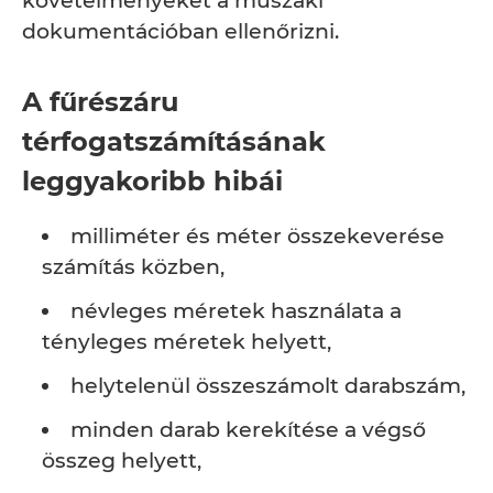
követelményeket a műszaki
dokumentációban ellenőrizni.
A fűrészáru
térfogatszámításának
leggyakoribb hibái
milliméter és méter összekeverése
számítás közben,
névleges méretek használata a
tényleges méretek helyett,
helytelenül összeszámolt darabszám,
minden darab kerekítése a végső
összeg helyett,