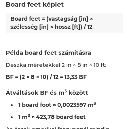
Board feet képlet
Board feet = (vastagság [in] ×
szélesség [in] × hossz [ft]) / 12
Példa board feet számításra
Deszka méretekkel 2 in × 8 in × 10 ft:
BF = (2 × 8 × 10) / 12 = 13,33 BF
3
Átváltások BF és m
között
3
1 board foot ≈ 0,0023597 m
3
1 m
≈ 423,78 board feet