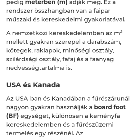
pedig
méterben (m)
adják meg. Ez a
rendszer összhangban van a faipar
műszaki és kereskedelmi gyakorlatával.
3
A nemzetközi kereskedelemben az m
mellett gyakran szerepel a darabszám,
kötegek, raklapok, minőségi osztály,
szilárdsági osztály, fafaj és a faanyag
nedvességtartalma is.
USA és Kanada
Az USA-ban és Kanadában a fűrészárunál
nagyon gyakran használják a
board foot
(BF)
egységet, különösen a keményfa
kereskedelemben és a fűrészüzemi
termelés egy részénél. Az