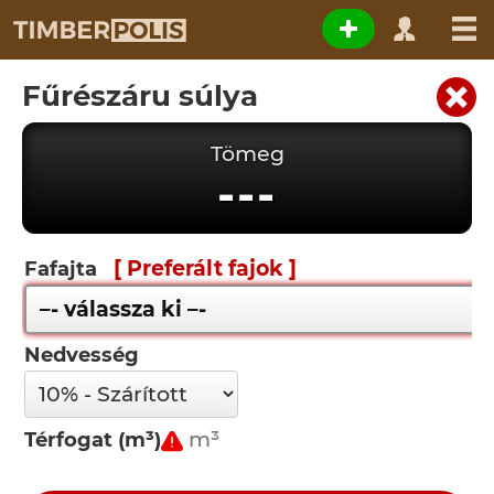
Fűrészáru súlya
Tömeg
---
[ Preferált fajok ]
Fafajta
Nedvesség
Térfogat (m³)