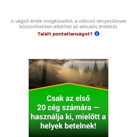
A végső érték megközelítő, a változó tényezőknek
köszönhetően eltérhet az aktuális értéktől.
Talált pontatlanságot?