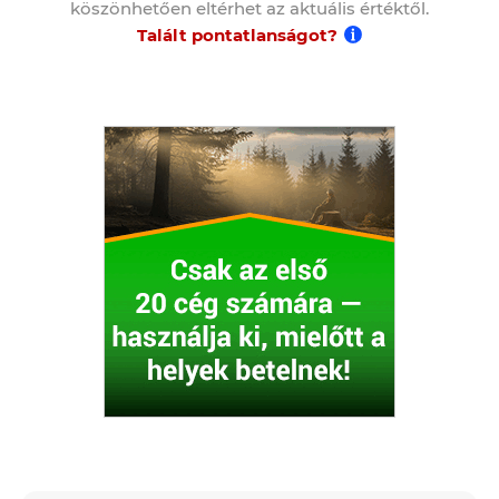
köszönhetően eltérhet az aktuális értéktől.
Talált pontatlanságot?