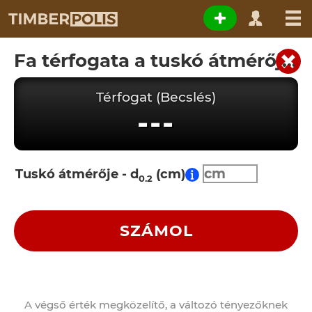
Fa térfogata a tuskó átmérője alapján
Térfogat (Becslés)
---
Tuskó átmérője - d
(cm)
0.2
SZÁMOL
A végső érték megközelítő, a változó tényezőknek