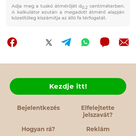
Adja meg a tuskó átmérőjét d
centiméterben.
0.2
A kalkulátor ezután a megadott átmérő alapján
közelítőleg kiszámítja az álló fa térfogatát.
Kezdje itt!
Bejelentkezés
Elfelejtette
jelszavát?
Hogyan rá?
Reklám