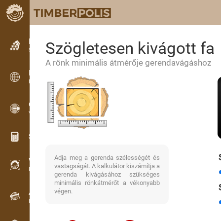
Hirdetések
Szögletesen kivágott fa
Szöveges hirdetések
A rönk minimális átmérője gerendavágáshoz
Hirdetések
Nemzetközi hirdetések
OPTI-TIMB
Vágásképek
Számológép famunkákhoz
Adja meg a gerenda szélességét és
WoodProfi
vastagságát. A kalkulátor kiszámítja a
Fa térfogata MI-vel
gerenda kivágásához szükséges
minimális rönkátmérőt a vékonyabb
végen.
Adatgyűjtő
Faanyag-nyilvántartás terepen