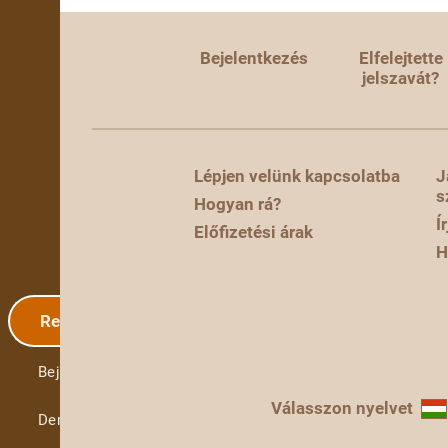
Bejelentkezés
Elfelejtette
jelszavát?
Lépjen velünk kapcsolatba
J
s
Hogyan rá?
Í
Előfizetési árak
H
Regisztráció
Bejelentkezés
Válasszon nyelvet
Demó