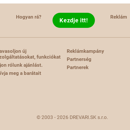
Hogyan rá?
Reklám
Kezdje itt!
avasoljon új
Reklámkampány
zolgáltatásokat, funkciókat
Partnerség
rjon rólunk ajánlást.
Partnerek
ívja meg a barátait
© 2003 - 2026 DREVARI.SK s.r.o.