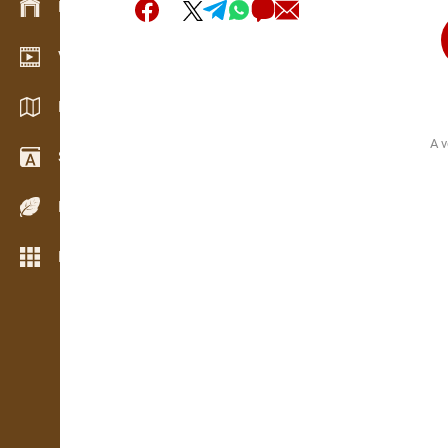
Készlet kezelés
Video bemutatóterem
Katalógusok / Prospektusok
A v
Szótár
Fafajok
Még több funkció