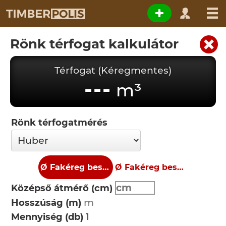
Rönk térfogat kalkulátor
Térfogat (Kéregmentes)
---
m³
Rönk térfogatmérés
Ø Fakéreg beszámítása nélkül
Ø Fakéreg beszámításával
Középső átmérő (cm)
Hosszúság (m)
Mennyiség (db)