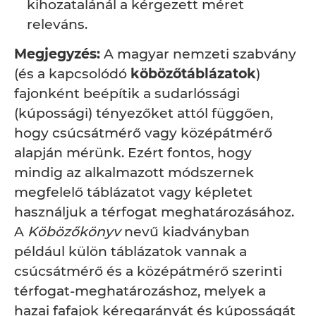
kihozatalánál a kérgezett méret
releváns.
Megjegyzés:
A magyar nemzeti szabvány
(és a kapcsolódó
köbözőtáblázatok
)
fajonként beépítik a sudarlóssági
(kúpossági) tényezőket attól függően,
hogy csúcsátmérő vagy középátmérő
alapján mérünk. Ezért fontos, hogy
mindig az alkalmazott módszernek
megfelelő táblázatot vagy képletet
használjuk a térfogat meghatározásához.
A
Köbözőkönyv
nevű kiadványban
például külön táblázatok vannak a
csúcsátmérő és a középátmérő szerinti
térfogat-meghatározáshoz, melyek a
hazai fafajok kéregarányát és kúposságát