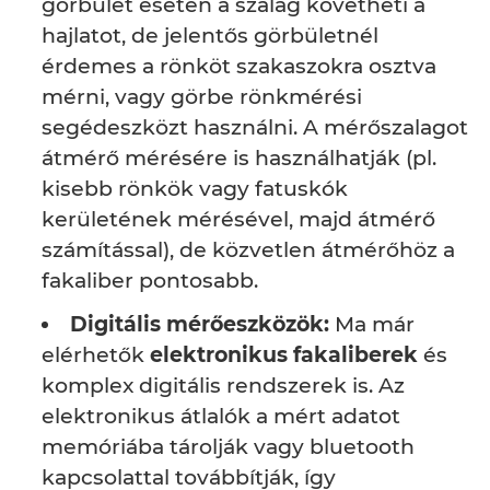
görbület esetén a szalag követheti a
hajlatot, de jelentős görbületnél
érdemes a rönköt szakaszokra osztva
mérni, vagy görbe rönkmérési
segédeszközt használni. A mérőszalagot
átmérő mérésére is használhatják (pl.
kisebb rönkök vagy fatuskók
kerületének mérésével, majd átmérő
számítással), de közvetlen átmérőhöz a
fakaliber pontosabb.
Digitális mérőeszközök:
Ma már
elérhetők
elektronikus fakaliberek
és
komplex digitális rendszerek is. Az
elektronikus átlalók a mért adatot
memóriába tárolják vagy bluetooth
kapcsolattal továbbítják, így