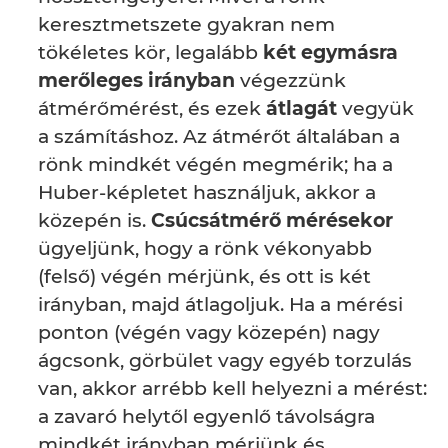
keresztmetszete gyakran nem
tökéletes kör, legalább
két egymásra
merőleges irányban
végezzünk
átmérőmérést, és ezek
átlagát
vegyük
a számításhoz. Az átmérőt általában a
rönk mindkét végén megmérik; ha a
Huber-képletet használjuk, akkor a
közepén is.
Csúcsátmérő mérésekor
ügyeljünk, hogy a rönk vékonyabb
(felső) végén mérjünk, és ott is két
irányban, majd átlagoljuk. Ha a mérési
ponton (végén vagy közepén) nagy
ágcsonk, görbület vagy egyéb torzulás
van, akkor arrébb kell helyezni a mérést:
a zavaró helytől egyenlő távolságra
mindkét irányban mérjünk és