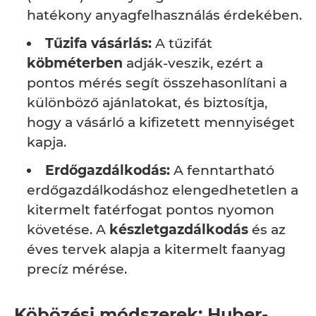
hatékony anyagfelhasználás érdekében.
Tűzifa vásárlás:
A tűzifát
köbméterben
adják-veszik, ezért a
pontos mérés segít összehasonlítani a
különböző ajánlatokat, és biztosítja,
hogy a vásárló a kifizetett mennyiséget
kapja.
Erdőgazdálkodás:
A fenntartható
erdőgazdálkodáshoz elengedhetetlen a
kitermelt fatérfogat pontos nyomon
követése. A
készletgazdálkodás
és az
éves tervek alapja a kitermelt faanyag
precíz mérése.
Köbözési módszerek: Huber-,