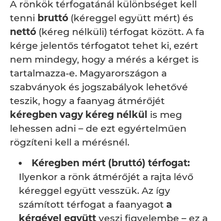
A rönkök térfogatánál különbséget kell
tenni
bruttó
(kéreggel együtt mért) és
nettó
(kéreg nélküli) térfogat között. A fa
kérge jelentős térfogatot tehet ki, ezért
nem mindegy, hogy a mérés a kérget is
tartalmazza-e. Magyarországon a
szabványok és jogszabályok lehetővé
teszik, hogy a faanyag átmérőjét
kéregben vagy kéreg nélkül
is meg
lehessen adni – de ezt egyértelműen
rögzíteni kell a mérésnél.
Kéregben mért (bruttó) térfogat:
Ilyenkor a rönk átmérőjét a rajta lévő
kéreggel együtt vesszük. Az így
számított térfogat a faanyagot
a
kérgével együtt
veszi figyelembe – ez a