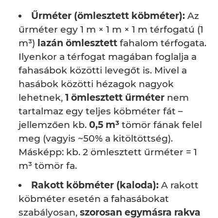
Űrméter (ömlesztett köbméter):
Az
űrméter egy 1 m × 1 m × 1 m térfogatú (1
m³)
lazán ömlesztett
fahalom térfogata.
Ilyenkor a térfogat magában foglalja a
fahasábok közötti levegőt is. Mivel a
hasábok közötti hézagok nagyok
lehetnek,
1 ömlesztett űrméter
nem
tartalmaz egy teljes köbméter fát –
jellemzően kb.
0,5 m³
tömör fának felel
meg (vagyis ~50% a kitöltöttség).
Másképp: kb. 2 ömlesztett űrméter = 1
m³ tömör fa.
Rakott köbméter (kaloda):
A rakott
köbméter esetén a fahasábokat
szabályosan,
szorosan egymásra rakva