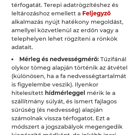
térfogatát. Terepi adatrögzítéshez és
leltározáshoz emellett a
Feljegyző
alkalmazás nyújt hatékony megoldást,
amellyel közvetlenül az erdőn vagy a
telephelyen lehet rögzíteni a rönkök
adatait.
Mérleg és nedvességmérő:
Tűzifánál
olykor tömeg alapján történik az átvétel
(különösen, ha a fa nedvességtartalmát
is figyelembe veszik). Ilyenkor
hitelesített
hídmérleggel
mérik le a
szállítmány súlyát, és ismert fajlagos
sűrűség (és nedvesség) alapján
számolnak vissza térfogatot. Ezt a
módszert a jogszabályok megengedik