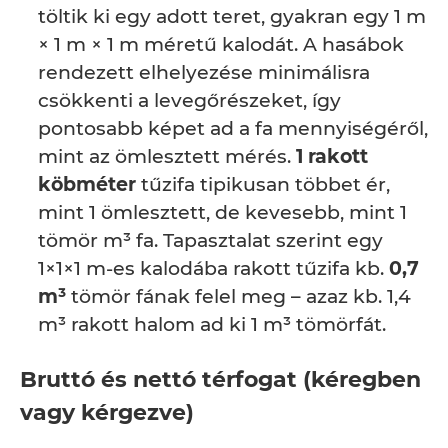
töltik ki egy adott teret, gyakran egy 1 m
× 1 m × 1 m méretű kalodát. A hasábok
rendezett elhelyezése minimálisra
csökkenti a levegőrészeket, így
pontosabb képet ad a fa mennyiségéről,
mint az ömlesztett mérés.
1 rakott
köbméter
tűzifa tipikusan többet ér,
mint 1 ömlesztett, de kevesebb, mint 1
tömör m³ fa. Tapasztalat szerint egy
1×1×1 m-es kalodába rakott tűzifa kb.
0,7
m³
tömör fának felel meg – azaz kb. 1,4
m³ rakott halom ad ki 1 m³ tömörfát.
Bruttó és nettó térfogat (kéregben
vagy kérgezve)