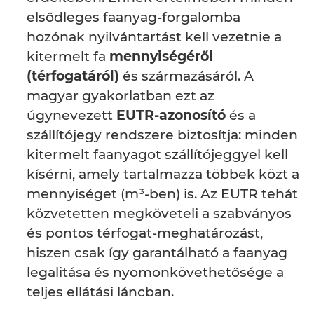
elsődleges faanyag-forgalomba
hozónak nyilvántartást kell vezetnie a
kitermelt fa
mennyiségéről
(térfogatáról)
és származásáról. A
magyar gyakorlatban ezt az
úgynevezett
EUTR-azonosító
és a
szállítójegy rendszere biztosítja: minden
kitermelt faanyagot szállítójeggyel kell
kísérni, amely tartalmazza többek közt a
mennyiséget (m³-ben) is. Az EUTR tehát
közvetetten megköveteli a szabványos
és pontos térfogat-meghatározást,
hiszen csak így garantálható a faanyag
legalitása és nyomonkövethetősége a
teljes ellátási láncban.