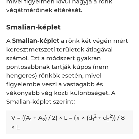
mivel figyelmen kívül hagyja a rönk
végátmérőinek eltérését.
Smalian-képlet
A
Smalian-képlet
a rönk két végén mért
keresztmetszeti területek átlagával
számol. Ezt a módszert gyakran
pontosabbnak tartják kúpos (nem
hengeres) rönkök esetén, mivel
figyelembe veszi a vastagabb és
vékonyabb vég közti különbséget. A
Smalian-képlet szerint:
2
2
V = ((A
+ A
) / 2) × L = (π × (d
+ d
)) / 8
1
2
1
2
× L