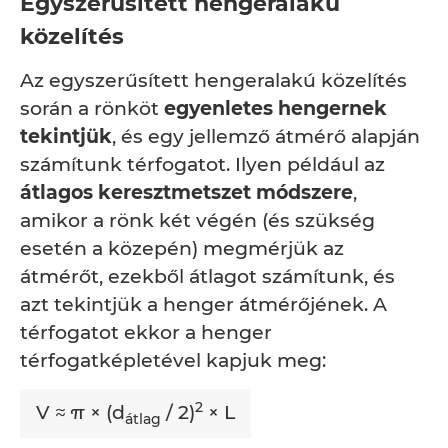
Egyszerűsített hengeralakú
közelítés
Az egyszerűsített hengeralakú közelítés
során a rönköt
egyenletes hengernek
tekintjük
, és egy jellemző átmérő alapján
számítunk térfogatot. Ilyen például az
átlagos keresztmetszet módszere
,
amikor a rönk két végén (és szükség
esetén a közepén) megmérjük az
átmérőt, ezekből átlagot számítunk, és
azt tekintjük a henger átmérőjének. A
térfogatot ekkor a henger
térfogatképletével kapjuk meg:
2
V ≈ π × (d
/ 2)
× L
átlag