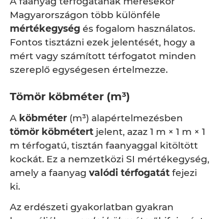
A faanyag térfogatának mérésekor
Magyarországon több különféle
mértékegység
és fogalom használatos.
Fontos tisztázni ezek jelentését, hogy a
mért vagy számított térfogatot minden
szereplő egységesen értelmezze.
Tömör köbméter (m³)
A
köbméter
(m³) alapértelmezésben
tömör köbmétert
jelent, azaz 1 m × 1 m × 1
m térfogatú, tisztán faanyaggal kitöltött
kockát. Ez a nemzetközi SI mértékegység,
amely a faanyag
valódi térfogatát
fejezi
ki.
Az erdészeti gyakorlatban gyakran