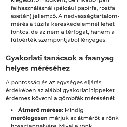
kiegészítő módként, de inkább ipari
felhasználásnál (például papírfa, rostfa
esetén) jellemző. A nedvességtartalom-
mérés a tűzifa kereskedelemnél lehet
fontos, de az nem a térfogat, hanem a
fűtőérték szempontjából lényeges.
Gyakorlati tanácsok a faanyag
helyes méréséhez
A pontosság és az egységes eljárás
érdekében az alábbi gyakorlati tippeket
érdemes követni a gömbfák mérésénél:
Átmérő mérése:
Mindig
merőlegesen
mérjük az átmérőt a rönk
hossztengelyére. Mivel a rönk