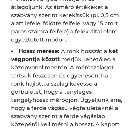
átlagoljunk. Az átmérő értékeket a
szabvány szerint kerekítsük (pl. 0,5 cm
alatt lefelé, fölötte felfelé, vagy 15 cm-t
páros számra felfelé) a felek által előre
egyeztetett módon.
Hossz mérése:
A rönk hosszát a
két
végpontja között
mérjük, lehetőleg a
középvonal mentén. A mérőszalagot
tartsuk feszesen és egyenesen; ha a
rönk hajlott, a szalag kövesse a
görbületet, hogy a tényleges
tengelyhossz mérődjön. Ügyeljünk arra,
hogy a ferde vágású végfelületeknél a
szabvány szerint a ferde vágáslap
közepétől kell mérni a hosszt. A kapott