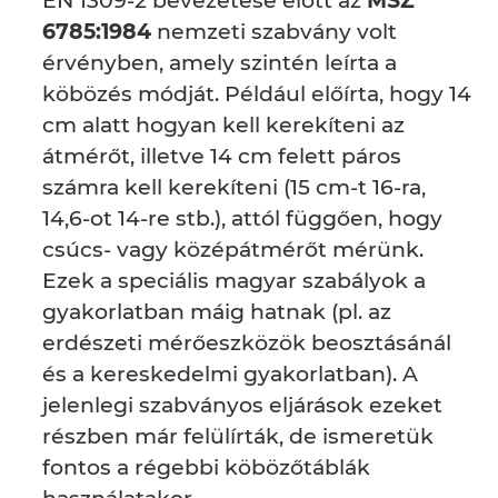
EN 1309-2 bevezetése előtt az
MSZ
6785:1984
nemzeti szabvány volt
érvényben, amely szintén leírta a
köbözés módját. Például előírta, hogy 14
cm alatt hogyan kell kerekíteni az
átmérőt, illetve 14 cm felett páros
számra kell kerekíteni (15 cm-t 16-ra,
14,6-ot 14-re stb.), attól függően, hogy
csúcs- vagy középátmérőt mérünk.
Ezek a speciális magyar szabályok a
gyakorlatban máig hatnak (pl. az
erdészeti mérőeszközök beosztásánál
és a kereskedelmi gyakorlatban). A
jelenlegi szabványos eljárások ezeket
részben már felülírták, de ismeretük
fontos a régebbi köbözőtáblák