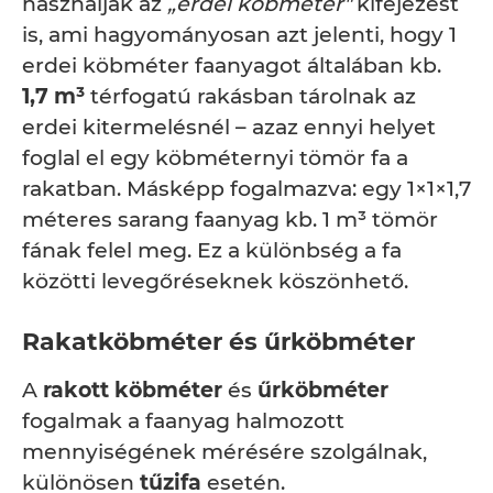
használják az
„erdei köbméter"
kifejezést
is, ami hagyományosan azt jelenti, hogy 1
erdei köbméter faanyagot általában kb.
1,7 m³
térfogatú rakásban tárolnak az
erdei kitermelésnél – azaz ennyi helyet
foglal el egy köbméternyi tömör fa a
rakatban. Másképp fogalmazva: egy 1×1×1,7
méteres sarang faanyag kb. 1 m³ tömör
fának felel meg. Ez a különbség a fa
közötti levegőréseknek köszönhető.
Rakatköbméter és űrköbméter
A
rakott köbméter
és
űrköbméter
fogalmak a faanyag halmozott
mennyiségének mérésére szolgálnak,
különösen
tűzifa
esetén.