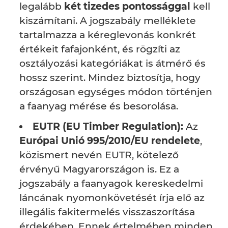
legalább
két tizedes pontossággal
kell
kiszámítani. A jogszabály melléklete
tartalmazza a kéreglevonás konkrét
értékeit fafajonként, és rögzíti az
osztályozási kategóriákat is átmérő és
hossz szerint. Mindez biztosítja, hogy
országosan egységes módon történjen
a faanyag mérése és besorolása.
EUTR (EU Timber Regulation):
Az
Európai Unió 995/2010/EU rendelete
,
közismert nevén EUTR, kötelező
érvényű Magyarországon is. Ez a
jogszabály a faanyagok kereskedelmi
láncának nyomonkövetését írja elő az
illegális fakitermelés visszaszorítása
érdekében. Ennek értelmében minden