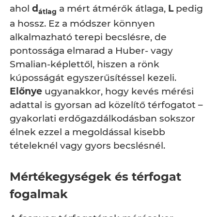
ahol
d
a mért átmérők átlaga,
L
pedig
átlag
a hossz. Ez a módszer könnyen
alkalmazható terepi becslésre, de
pontossága elmarad a Huber- vagy
Smalian-képlettől, hiszen a rönk
kúposságát egyszerűsítéssel kezeli.
Előnye
ugyanakkor, hogy kevés mérési
adattal is gyorsan ad közelítő térfogatot –
gyakorlati erdőgazdálkodásban sokszor
élnek ezzel a megoldással kisebb
tételeknél vagy gyors becslésnél.
Mértékegységek és térfogat
fogalmak