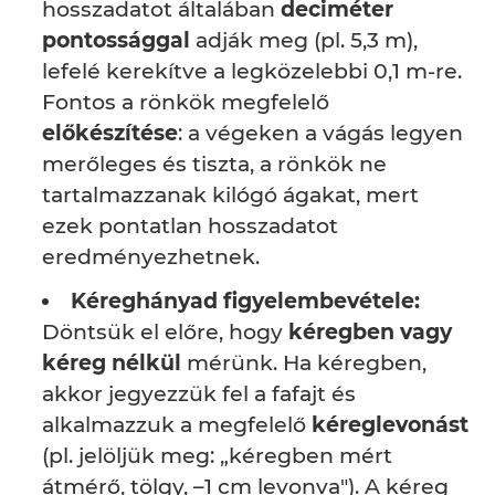
hosszadatot általában
deciméter
pontossággal
adják meg (pl. 5,3 m),
lefelé kerekítve a legközelebbi 0,1 m-re.
Fontos a rönkök megfelelő
előkészítése
: a végeken a vágás legyen
merőleges és tiszta, a rönkök ne
tartalmazzanak kilógó ágakat, mert
ezek pontatlan hosszadatot
eredményezhetnek.
Kéreghányad figyelembevétele:
Döntsük el előre, hogy
kéregben vagy
kéreg nélkül
mérünk. Ha kéregben,
akkor jegyezzük fel a fafajt és
alkalmazzuk a megfelelő
kéreglevonást
(pl. jelöljük meg: „kéregben mért
átmérő, tölgy, –1 cm levonva"). A kéreg