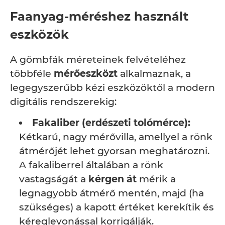
Faanyag-méréshez használt
eszközök
A gömbfák méreteinek felvételéhez
többféle
mérőeszközt
alkalmaznak, a
legegyszerűbb kézi eszközöktől a modern
digitális rendszerekig:
Fakaliber (erdészeti tolómérce):
Kétkarú, nagy mérővilla, amellyel a rönk
átmérőjét lehet gyorsan meghatározni.
A fakaliberrel általában a rönk
vastagságát a
kérgen át
mérik a
legnagyobb átmérő mentén, majd (ha
szükséges) a kapott értéket kerekítik és
kéreglevonással korrigálják.