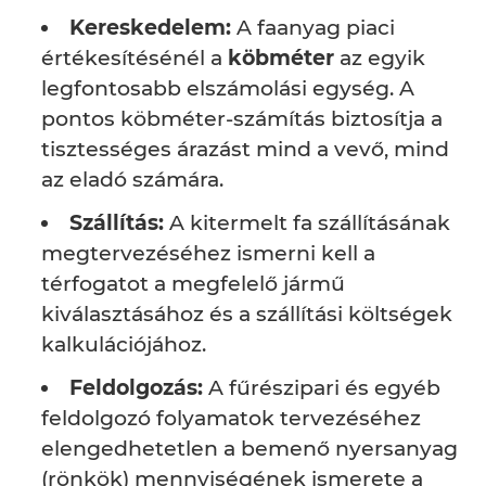
Kereskedelem:
A faanyag piaci
értékesítésénél a
köbméter
az egyik
legfontosabb elszámolási egység. A
pontos köbméter-számítás biztosítja a
tisztességes árazást mind a vevő, mind
az eladó számára.
Szállítás:
A kitermelt fa szállításának
megtervezéséhez ismerni kell a
térfogatot a megfelelő jármű
kiválasztásához és a szállítási költségek
kalkulációjához.
Feldolgozás:
A fűrészipari és egyéb
feldolgozó folyamatok tervezéséhez
elengedhetetlen a bemenő nyersanyag
(rönkök) mennyiségének ismerete a