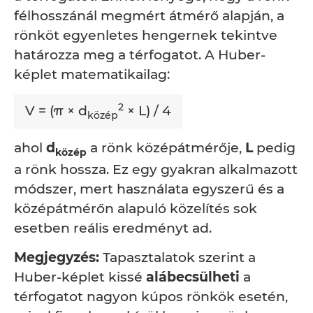
félhosszánál megmért átmérő alapján, a
rönköt egyenletes hengernek tekintve
határozza meg a térfogatot. A Huber-
képlet matematikailag:
2
V = (π × d
× L) / 4
közép
ahol
d
a rönk középátmérője,
L
pedig
közép
a rönk hossza. Ez egy gyakran alkalmazott
módszer, mert használata egyszerű és a
középátmérőn alapuló közelítés sok
esetben reális eredményt ad.
Megjegyzés:
Tapasztalatok szerint a
Huber-képlet kissé
alábecsülheti
a
térfogatot nagyon kúpos rönkök esetén,