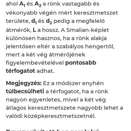
ahol
A
és
A
a rönk vastagabb és
1
2
vékonyabb végén mért keresztmetszet
területe,
d
és
d
pedig a megfelelő
1
2
átmérők,
L
a hossz. A Smalian-képlet
különösen hasznos, ha a rönk alakja
jelentősen eltér a szabályos hengertől,
mert a két vég átmérőjének
figyelembevételével
pontosabb
térfogatot
adhat.
Megjegyzés:
Ez a módszer enyhén
túlbecsülheti
a térfogatot, ha a rönk
nagyon egyenletes, mivel a két vég
átlagos keresztmetszete nagyobb lehet a
valódi középkeresztmetszetnél.