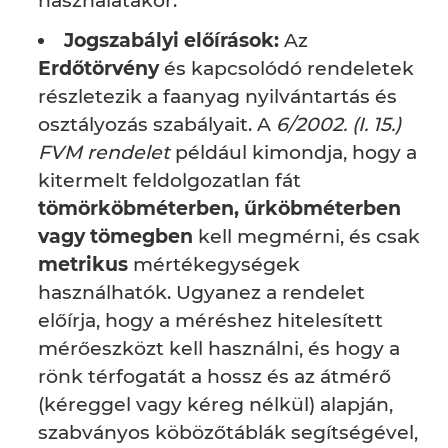
használatakor.
Jogszabályi előírások:
Az
Erdőtörvény
és kapcsolódó rendeletek
részletezik a faanyag nyilvántartás és
osztályozás szabályait. A
6/2002. (I. 15.)
FVM rendelet
például kimondja, hogy a
kitermelt feldolgozatlan fát
tömörköbméterben, űrköbméterben
vagy tömegben
kell megmérni, és csak
metrikus
mértékegységek
használhatók. Ugyanez a rendelet
előírja, hogy a méréshez hitelesített
mérőeszközt kell használni, és hogy a
rönk térfogatát a hossz és az átmérő
(kéreggel vagy kéreg nélkül) alapján,
szabványos köbözőtáblák segítségével,