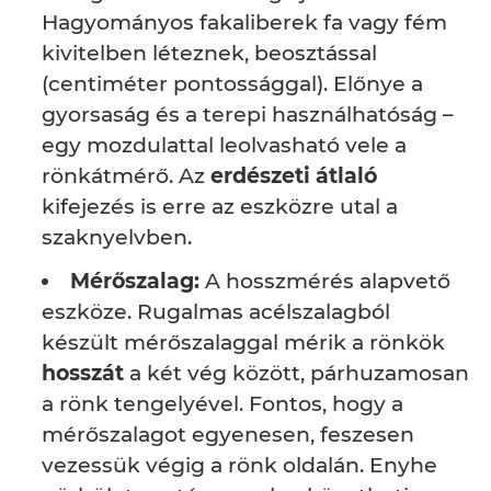
Hagyományos fakaliberek fa vagy fém
kivitelben léteznek, beosztással
(centiméter pontossággal). Előnye a
gyorsaság és a terepi használhatóság –
egy mozdulattal leolvasható vele a
rönkátmérő. Az
erdészeti átlaló
kifejezés is erre az eszközre utal a
szaknyelvben.
Mérőszalag:
A hosszmérés alapvető
eszköze. Rugalmas acélszalagból
készült mérőszalaggal mérik a rönkök
hosszát
a két vég között, párhuzamosan
a rönk tengelyével. Fontos, hogy a
mérőszalagot egyenesen, feszesen
vezessük végig a rönk oldalán. Enyhe