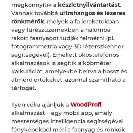
megkönnyítik a
készletnyilvántartást
.
Vannak továbbá
ultrahangos és lézeres
rönkmérők
, melyek a fa lerakatokban
vagy fűrészüzemekben a halomba
rakott faanyagot tudják felmérni (pl.
fotogrammetria vagy 3D lézerszkenner
segítségével). Emellett okostelefonos
alkalmazások is segítik a köbméter
kalkulációt, amelyekbe beírva a hossz és
átmérő értékeket, azonnal számítható a
térfogat.
Ilyen célra ajánljuk a
WoodProfi
alkalmazást – egy mobil app, amely
mesterséges intelligencia segítségével
fényképekből méri a faanyag és rönkök