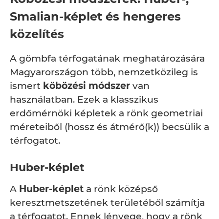
Smalian-képlet és hengeres
közelítés
A gömbfa térfogatának meghatározására
Magyarországon több, nemzetközileg is
ismert
köbözési módszer
van
használatban. Ezek a klasszikus
erdőmérnöki képletek a rönk geometriai
méreteiből (hossz és átmérő(k)) becsülik a
térfogatot.
Huber-képlet
A
Huber-képlet
a rönk középső
keresztmetszetének területéből számítja
a térfogatot. Ennek lényege, hogy a rönk