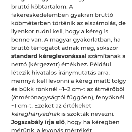
bruttó köbtartalom. A
fakereskedelemben gyakran bruttó
köbméterben történik az elszámolás, de
ilyenkor tudni kell, hogy a kéreg is
benne van. A magyar gyakorlatban, ha
bruttó térfogatot adnak meg, sokszor
standard kéreglevonással
számítanak a
nettó (kérgezett) értékhez. Például
létezik hivatalos iránymutatás arra,
mennyit kell levonni a kéreg miatt: tölgy
és bükk rönknél ~1–2 cm-t az átmérőből
(átmérőnagyságtól függően), fenyőknél
~1 cm-t. Ezeket az értékeket
kéreghányadnak
is szokták nevezni.
Jogszabály írja elő
, hogy ha kéregben
mérünk, a levonás mértékét