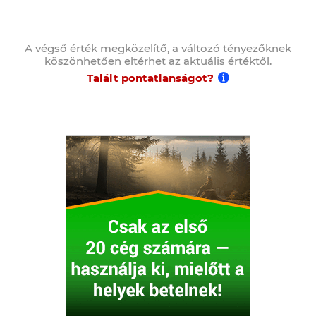
A végső érték megközelítő, a változó tényezőknek
köszönhetően eltérhet az aktuális értéktől.
Talált pontatlanságot?