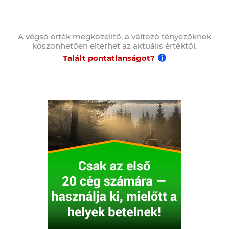
A végső érték megközelítő, a változó tényezőknek
köszönhetően eltérhet az aktuális értéktől.
Talált pontatlanságot?