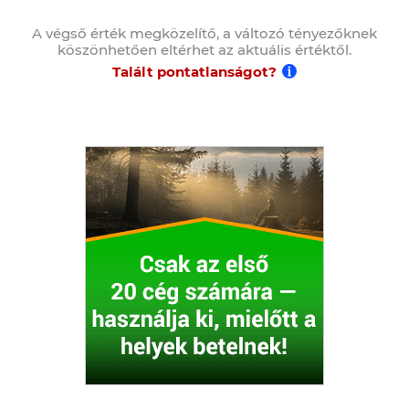
A végső érték megközelítő, a változó tényezőknek
köszönhetően eltérhet az aktuális értéktől.
Talált pontatlanságot?