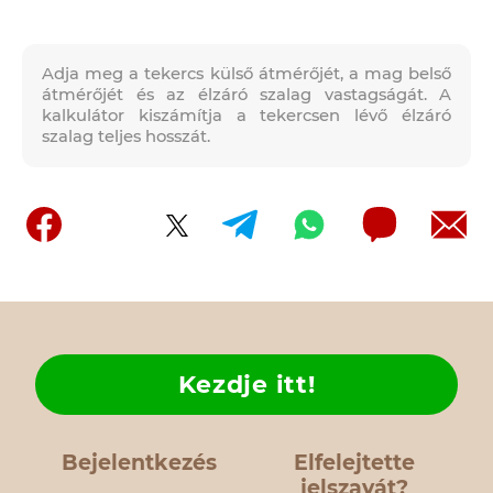
Adja meg a tekercs külső átmérőjét, a mag belső
átmérőjét és az élzáró szalag vastagságát. A
kalkulátor kiszámítja a tekercsen lévő élzáró
szalag teljes hosszát.
Kezdje itt!
Bejelentkezés
Elfelejtette
jelszavát?