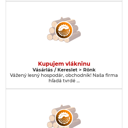
Kupujem vlákninu
Vásárlás / Kereslet > Rönk
Vážený lesný hospodár, obchodník! Naša firma
hľadá tvrdé …