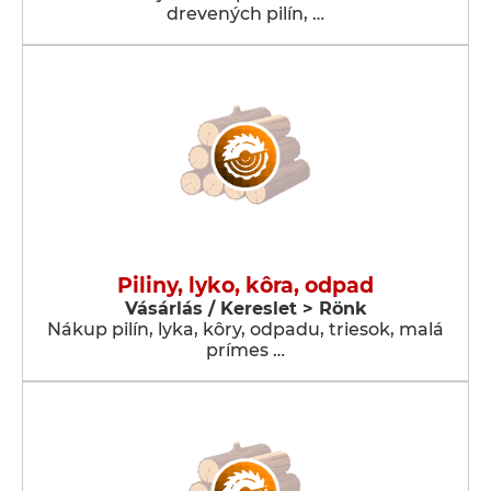
drevených pilín, …
Piliny, lyko, kôra, odpad
Vásárlás / Kereslet > Rönk
Nákup pilín, lyka, kôry, odpadu, triesok, malá
prímes …