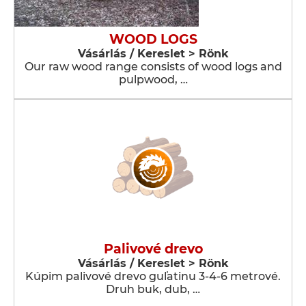
WOOD LOGS
Vásárlás / Kereslet > Rönk
Our raw wood range consists of wood logs and
pulpwood, …
Palivové drevo
Vásárlás / Kereslet > Rönk
Kúpim palivové drevo guľatinu 3-4-6 metrové.
Druh buk, dub, …