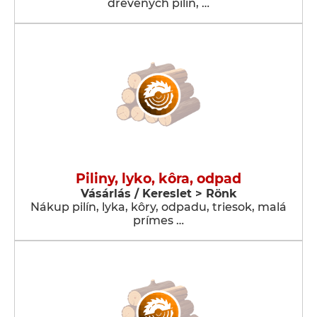
drevených pilín, …
Piliny, lyko, kôra, odpad
Vásárlás / Kereslet > Rönk
Nákup pilín, lyka, kôry, odpadu, triesok, malá
prímes …