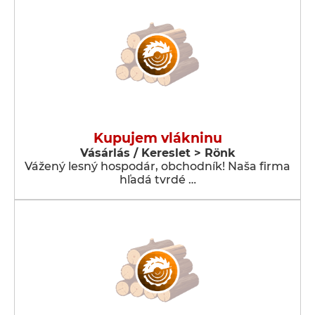
Kupujem vlákninu
Vásárlás / Kereslet > Rönk
Vážený lesný hospodár, obchodník! Naša firma
hľadá tvrdé …