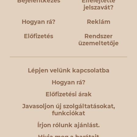
Bejelentkezés
Elfelejtette
jelszavát?
Hogyan rá?
Reklám
Előfizetés
Rendszer
üzemeltetője
Lépjen velünk kapcsolatba
Hogyan rá?
Előfizetési árak
Javasoljon új szolgáltatásokat,
funkciókat
Írjon rólunk ajánlást.