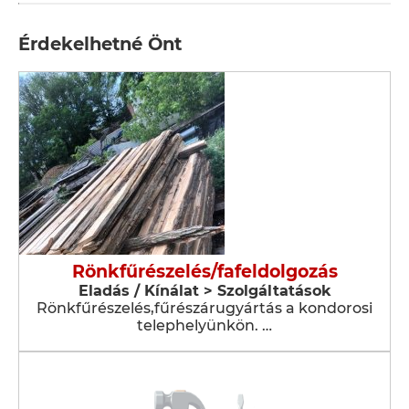
Érdekelhetné Önt
Rönkfűrészelés/fafeldolgozás
Eladás / Kínálat > Szolgáltatások
Rönkfűrészelés,fűrészárugyártás a kondorosi
telephelyünkön. …