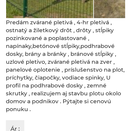
Predám zvárané pletivá , 4-hr pletivá ,
ostnatý a žiletkový drôt , drôty , stĺpiky
pozinkované a poplastované ,
napínaky,betónové stĺpiky,podhrabové
dosky, brány a bránky , bránové stĺpiky ,
uzlové pletivo, zvárané pletivá na zver ,
panelové oplotenie , príslušenstvo na plot,
príchytky, čiapočky, vodiace spinky, U
profil na podhrabové dosky , zemné
skrutky , realizujem aj stavbu plotu okolo
domov a podnikov . Pýtajte si cenovú
ponuku .
Ár :