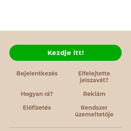
Kezdje itt!
Bejelentkezés
Elfelejtette
jelszavát?
Hogyan rá?
Reklám
Előfizetés
Rendszer
üzemeltetője