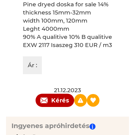
Pine dryed doska for sale 14%
thickness 15mm-32mm
width 100mm, 120mm
Leght 4000mm
90% A qualitive 10% B qualitive
EXW 2117 Isaszeg 310 EUR / m3
Ár :
21.12.2023
Kérés
Ingyenes apróhirdetés