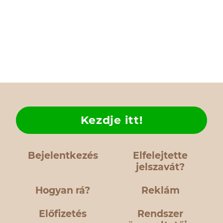
Kezdje itt!
Bejelentkezés
Elfelejtette
jelszavát?
Hogyan rá?
Reklám
Előfizetés
Rendszer