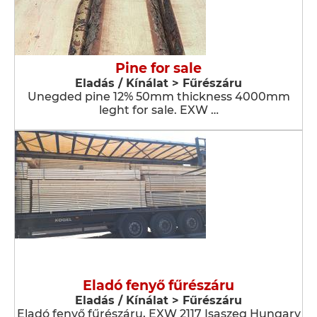
Pine for sale
Eladás / Kínálat > Fűrészáru
Unegded pine 12% 50mm thickness 4000mm
leght for sale. EXW …
Eladó fenyő fűrészáru
Eladás / Kínálat > Fűrészáru
Eladó fenyő fűrészáru, EXW 2117 Isaszeg Hungary