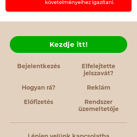
követelményeihez igazítani.
Kezdje itt!
Bejelentkezés
Elfelejtette
jelszavát?
Hogyan rá?
Reklám
Előfizetés
Rendszer
üzemeltetője
Lépjen velünk kapcsolatba