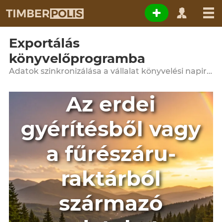
Exportálás
könyvelőprogramba
Adatok szinkronizálása a vállalat könyvelési napirendjével
Az erdei
gyérítésből vagy
a fűrészáru-
raktárból
származó