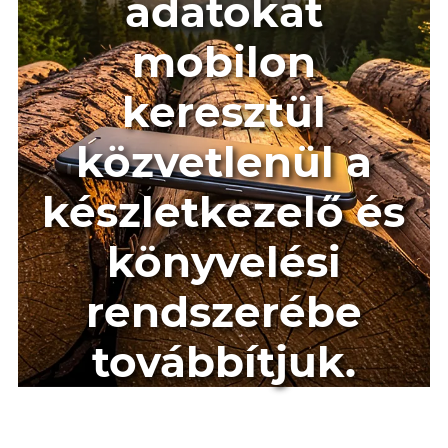
adatokat
mobilon
keresztül
közvetlenül a
készletkezelő és
könyvelési
rendszerébe
továbbítjuk.