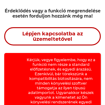
Érdeklődés vagy a funkció megrendelése
esetén forduljon hozzánk még ma!
Lépjen kapcsolatba az
üzemeltetővel
Kérjük, vegye figyelembe, hogy ez a
funkció nem része a standard
előfizetésnek, és egyedi árazású.
Ezenkívül, bár törekszünk a
kompatibilitás biztosítására, nem
minden könyvelési szoftver
támogatja az ilyen típusú
adatimportot. Ugyanakkor készek
vagyunk a kimenetet az Ön
könyvelési rendszerének egyedi