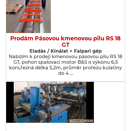
Prodám Pásovou kmenovou pilu RS 18
GT
Eladás / Kínálat > Faipari gép
Nabízím k prodeji kmenovou pásovou pilu RS 18
GT, pohon spalovací motor B&S o výkonu 6,5
koní,řezná délka 5,2m, průměr prořezu kulatiny
do 4 …