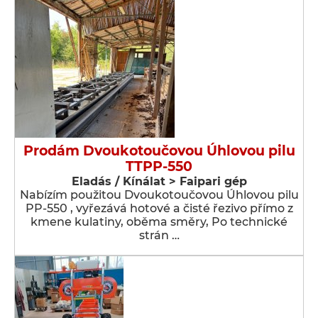
Prodám Dvoukotoučovou Úhlovou pilu
TTPP-550
Eladás / Kínálat > Faipari gép
Nabízím použitou Dvoukotoučovou Úhlovou pilu
PP-550 , vyřezává hotové a čisté řezivo přímo z
kmene kulatiny, oběma směry, Po technické
strán …