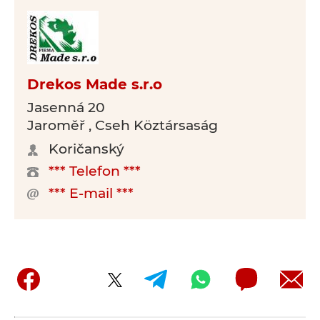
Drekos Made s.r.o
Jasenná 20
Jaroměř , Cseh Köztársaság
Koričanský
*** Telefon ***
*** E-mail ***