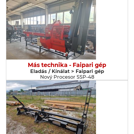
Más technika - Faipari gép
Eladás / Kínálat > Faipari gép
Nový Procesor SSP-48