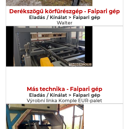
Derékszögű körfűrészgép - Faipari gép
Eladás / Kínálat > Faipari gép
Walter
Más technika - Faipari gép
Eladás / Kínálat > Faipari gép
Výrobní linka Komple EUR-palet