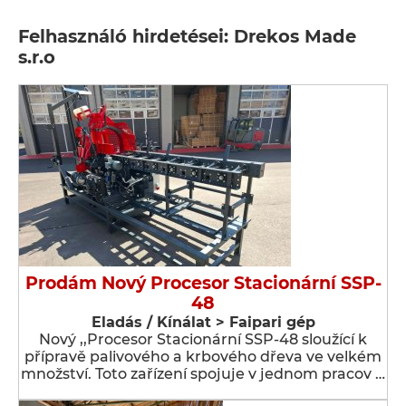
Felhasználó hirdetései: Drekos Made
s.r.o
Prodám Nový Procesor Stacionární SSP-
48
Eladás / Kínálat > Faipari gép
Nový ,,Procesor Stacionární SSP-48 sloužící k
přípravě palivového a krbového dřeva ve velkém
množství. Toto zařízení spojuje v jednom pracov …