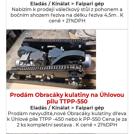
Eladás / Kínálat > Faipari gép
Nabízím k prodeji válečkový stůl z pohonem a
bočním shozem řeziva na délku řeziva 4,5m . K
ceně + 21%DPH
Prodám Obracáky kulatiny na Úhlovou
pilu TTPP-550
Eladás / Kínálat > Faipari gép
Prodám nevyužité,nové Obracáky kulatiny dřeva
k Úhlové pile TTPP -450 nebo k PP-550 Cena je za
2 ks kompletní sestava . K ceně + 21%DPH