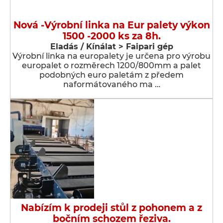
Nová -Výrobní linka na Eur palety výkon
1500 -2000 ks za 8h.
Eladás / Kínálat > Faipari gép
Výrobní linka na europalety je určena pro výrobu
europalet o rozměrech 1200/800mm a palet
podobných euro paletám z předem
naformátovaného ma …
Nabízím k prodeji stůl z pohonem a z
bočním schozem řeziva.