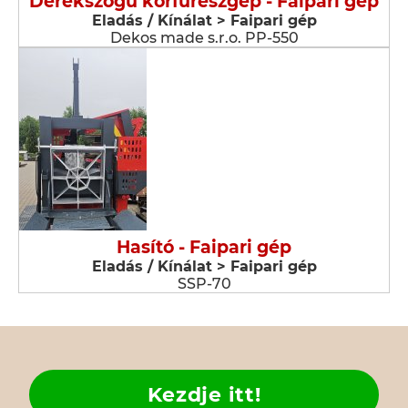
Derékszögű körfűrészgép - Faipari gép
Eladás / Kínálat > Faipari gép
Dekos made s.r.o. PP-550
Hasító - Faipari gép
Eladás / Kínálat > Faipari gép
SSP-70
Kezdje itt!