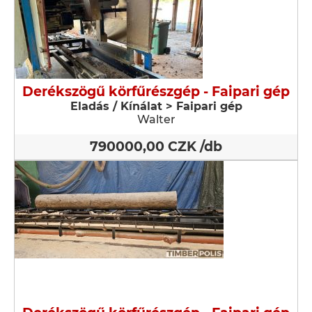
Derékszögű körfűrészgép - Faipari gép
Eladás / Kínálat > Faipari gép
Walter
790000,00 CZK /db