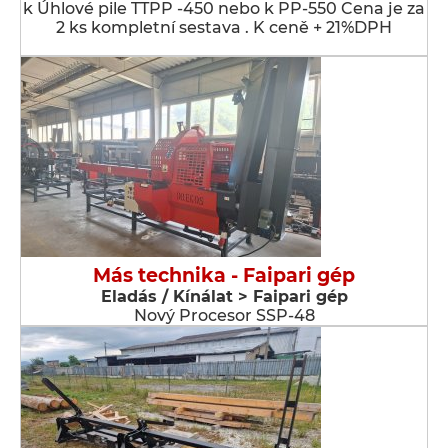
k Úhlové pile TTPP -450 nebo k PP-550 Cena je za
2 ks kompletní sestava . K ceně + 21%DPH
Más technika - Faipari gép
Eladás / Kínálat > Faipari gép
Nový Procesor SSP-48