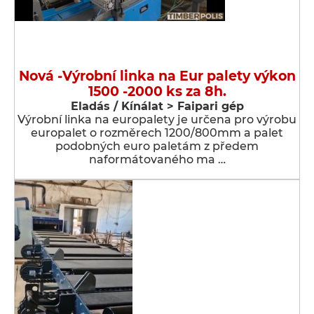
Nová -Výrobní linka na Eur palety výkon
1500 -2000 ks za 8h.
Eladás / Kínálat > Faipari gép
Výrobní linka na europalety je určena pro výrobu
europalet o rozměrech 1200/800mm a palet
podobných euro paletám z předem
naformátovaného ma …