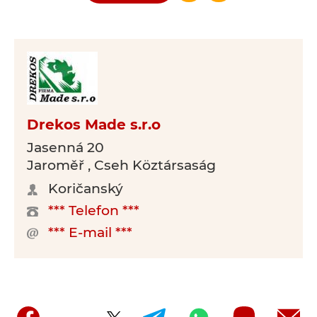
Drekos Made s.r.o
Jasenná 20
Jaroměř , Cseh Köztársaság
Koričanský
*** Telefon ***
*** E-mail ***