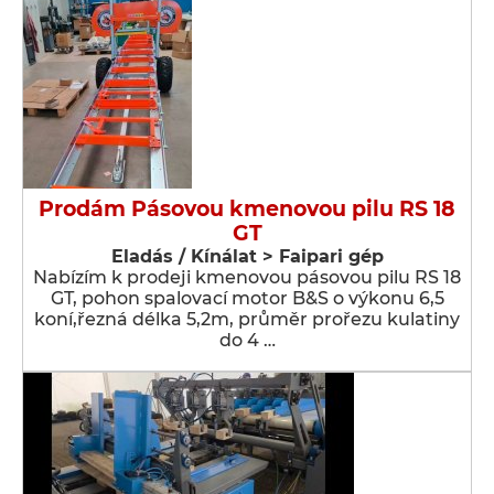
Prodám Pásovou kmenovou pilu RS 18
GT
Eladás / Kínálat > Faipari gép
Nabízím k prodeji kmenovou pásovou pilu RS 18
GT, pohon spalovací motor B&S o výkonu 6,5
koní,řezná délka 5,2m, průměr prořezu kulatiny
do 4 …