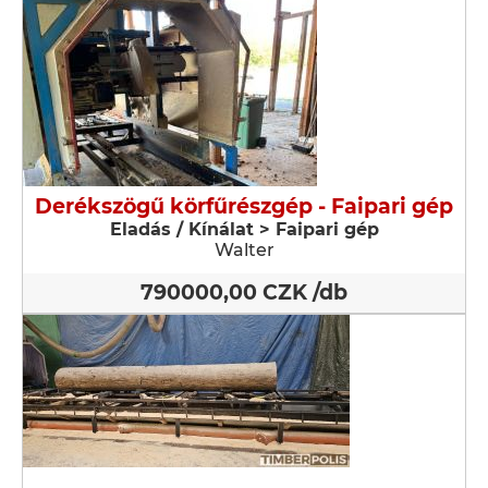
Derékszögű körfűrészgép - Faipari gép
Eladás / Kínálat > Faipari gép
Walter
790000,00 CZK /db