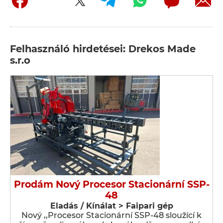
Felhasználó hirdetései: Drekos Made
s.r.o
Prodám Nový Procesor Stacionární SSP-
48
Eladás / Kínálat > Faipari gép
Nový ,,Procesor Stacionární SSP-48 sloužící k