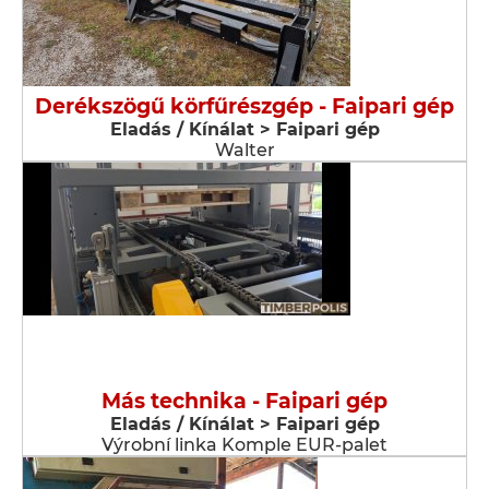
Derékszögű körfűrészgép - Faipari gép
Eladás / Kínálat > Faipari gép
Walter
Más technika - Faipari gép
Eladás / Kínálat > Faipari gép
Výrobní linka Komple EUR-palet