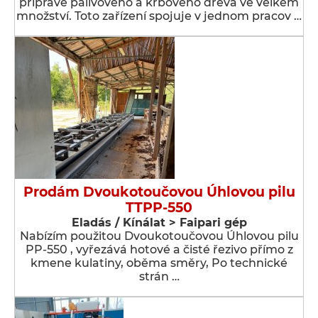
přípravě palivového a krbového dřeva ve velkém
množství. Toto zařízení spojuje v jednom pracov …
Prodám Dvoukotoučovou Úhlovou pilu
TTPP-550
Eladás / Kínálat > Faipari gép
Nabízím použitou Dvoukotoučovou Úhlovou pilu
PP-550 , vyřezává hotové a čisté řezivo přímo z
kmene kulatiny, oběma směry, Po technické
strán …