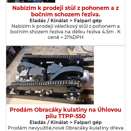
Nabízím k prodeji stůl z pohonem a z
bočním schozem řeziva.
Eladás / Kínálat > Faipari gép
Nabízím k prodeji válečkový stůl z pohonem a
bočním shozem řeziva na délku řeziva 4,5m . K
ceně + 21%DPH
Prodám Obracáky kulatiny na Úhlovou
pilu TTPP-550
Eladás / Kínálat > Faipari gép
Prodám nevyužité,nové Obracáky kulatiny dřeva