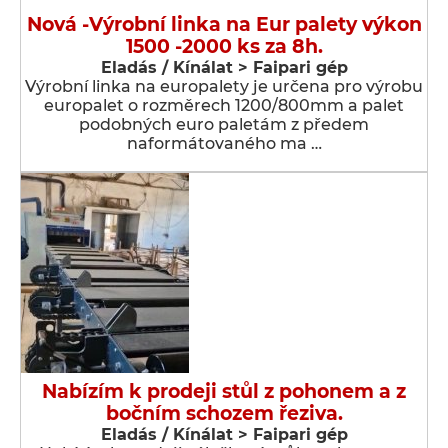
Nová -Výrobní linka na Eur palety výkon
1500 -2000 ks za 8h.
Eladás / Kínálat > Faipari gép
Výrobní linka na europalety je určena pro výrobu
europalet o rozměrech 1200/800mm a palet
podobných euro paletám z předem
naformátovaného ma …
Nabízím k prodeji stůl z pohonem a z
bočním schozem řeziva.
Eladás / Kínálat > Faipari gép