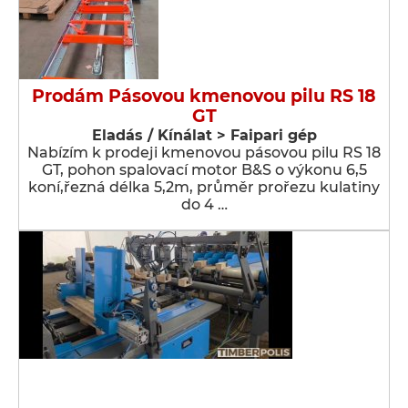
Prodám Pásovou kmenovou pilu RS 18
GT
Eladás / Kínálat > Faipari gép
Nabízím k prodeji kmenovou pásovou pilu RS 18
GT, pohon spalovací motor B&S o výkonu 6,5
koní,řezná délka 5,2m, průměr prořezu kulatiny
do 4 …