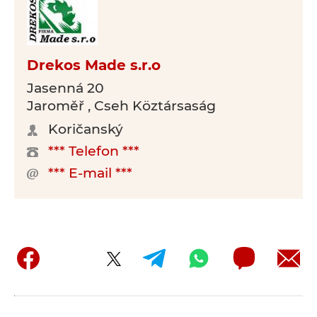
Drekos Made s.r.o
Jasenná 20
Jaroměř , Cseh Köztársaság
Koričanský
*** Telefon ***
*** E-mail ***