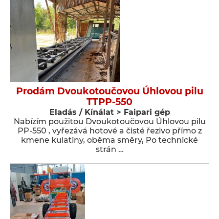
Prodám Dvoukotoučovou Úhlovou pilu
TTPP-550
Eladás / Kínálat > Faipari gép
Nabízím použitou Dvoukotoučovou Úhlovou pilu
PP-550 , vyřezává hotové a čisté řezivo přímo z
kmene kulatiny, oběma směry, Po technické
strán …