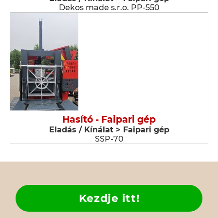
Dekos made s.r.o. PP-550
Hasító - Faipari gép
Eladás / Kínálat > Faipari gép
SSP-70
Kezdje itt!