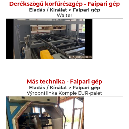
Derékszögű körfűrészgép - Faipari gép
Eladás / Kínálat > Faipari gép
Walter
Más technika - Faipari gép
Eladás / Kínálat > Faipari gép
Výrobní linka Komple EUR-palet