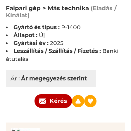
Faipari gép > Más technika
(Eladás /
Kínálat)
Gyártó és típus :
P-1400
Állapot :
Új
Gyártási év :
2025
Leszállítás / Szállítás / Fizetés :
Banki
átutalás
Ár :
Ár megegyezés szerint
Kérés