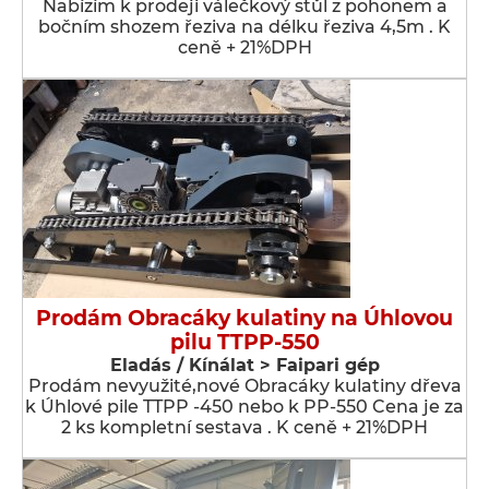
Nabízím k prodeji válečkový stůl z pohonem a
bočním shozem řeziva na délku řeziva 4,5m . K
ceně + 21%DPH
Prodám Obracáky kulatiny na Úhlovou
pilu TTPP-550
Eladás / Kínálat > Faipari gép
Prodám nevyužité,nové Obracáky kulatiny dřeva
k Úhlové pile TTPP -450 nebo k PP-550 Cena je za
2 ks kompletní sestava . K ceně + 21%DPH