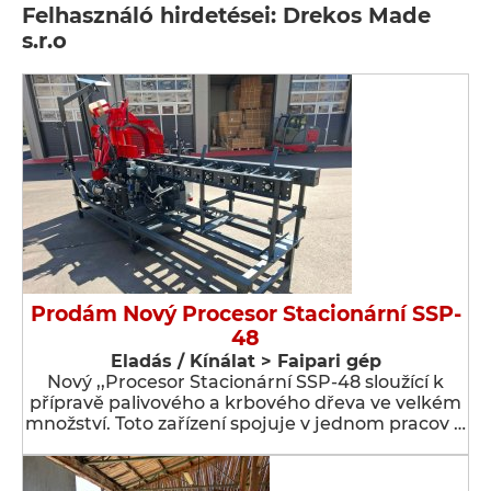
Felhasználó hirdetései: Drekos Made
s.r.o
Prodám Nový Procesor Stacionární SSP-
48
Eladás / Kínálat > Faipari gép
Nový ,,Procesor Stacionární SSP-48 sloužící k
přípravě palivového a krbového dřeva ve velkém
množství. Toto zařízení spojuje v jednom pracov …