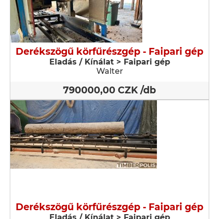
Derékszögű körfűrészgép - Faipari gép
Eladás / Kínálat > Faipari gép
Walter
790000,00 CZK /db
Derékszögű körfűrészgép - Faipari gép
Eladás / Kínálat > Faipari gép