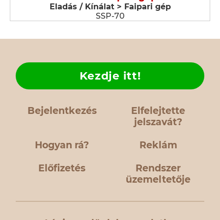
Eladás / Kínálat > Faipari gép
SSP-70
Kezdje itt!
Bejelentkezés
Elfelejtette
jelszavát?
Hogyan rá?
Reklám
Előfizetés
Rendszer
üzemeltetője