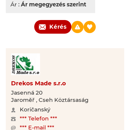
Ár :
Ár megegyezés szerint
Kérés
Drekos Made s.r.o
Jasenná 20
Jaroměř , Cseh Köztársaság
Koričanský
*** Telefon ***
*** E-mail ***