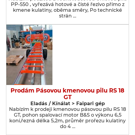
PP-550 , vyřezává hotové a čisté řezivo přímo z
kmene kulatiny, oběma směry, Po technické
strán …
Prodám Pásovou kmenovou pilu RS 18
GT
Eladás / Kínálat > Faipari gép
Nabízím k prodeji kmenovou pásovou pilu RS 18
GT, pohon spalovací motor B&S o výkonu 6,5
koní,řezná délka 5,2m, průměr prořezu kulatiny
do 4 …