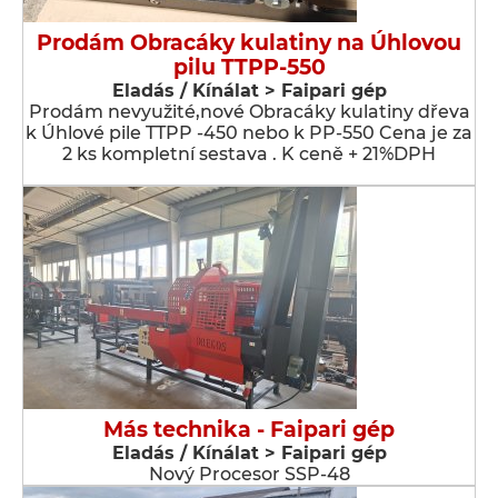
Prodám Obracáky kulatiny na Úhlovou
pilu TTPP-550
Eladás / Kínálat > Faipari gép
Prodám nevyužité,nové Obracáky kulatiny dřeva
k Úhlové pile TTPP -450 nebo k PP-550 Cena je za
2 ks kompletní sestava . K ceně + 21%DPH
Más technika - Faipari gép
Eladás / Kínálat > Faipari gép
Nový Procesor SSP-48