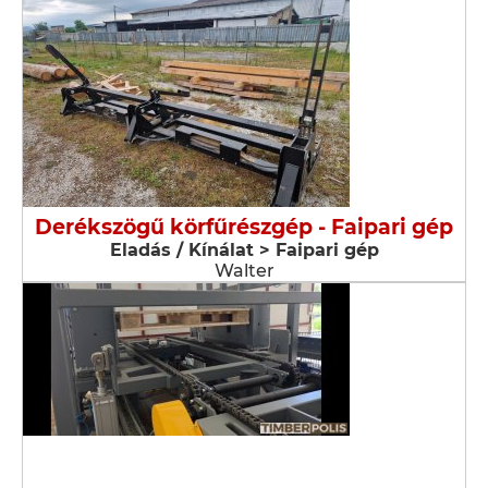
Derékszögű körfűrészgép - Faipari gép
Eladás / Kínálat > Faipari gép
Walter