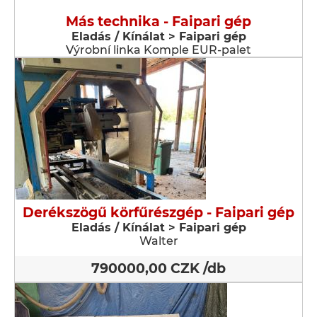
Más technika - Faipari gép
Eladás / Kínálat > Faipari gép
Výrobní linka Komple EUR-palet
Derékszögű körfűrészgép - Faipari gép
Eladás / Kínálat > Faipari gép
Walter
790000,00 CZK /db