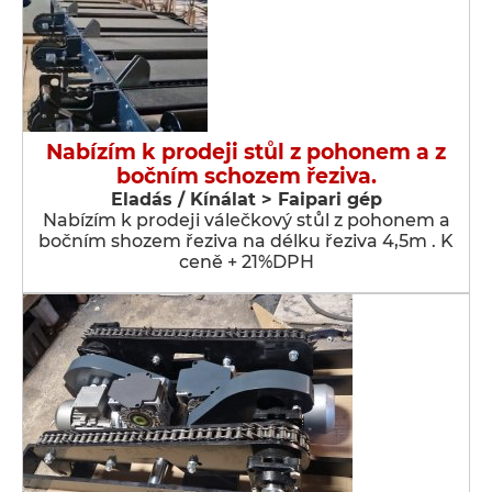
Nabízím k prodeji stůl z pohonem a z
bočním schozem řeziva.
Eladás / Kínálat > Faipari gép
Nabízím k prodeji válečkový stůl z pohonem a
bočním shozem řeziva na délku řeziva 4,5m . K
ceně + 21%DPH