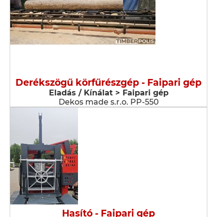
Derékszögű körfűrészgép - Faipari gép
Eladás / Kínálat > Faipari gép
Dekos made s.r.o. PP-550
Hasító - Faipari gép