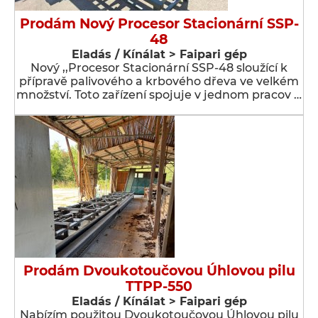
Prodám Nový Procesor Stacionární SSP-
48
Eladás / Kínálat > Faipari gép
Nový ,,Procesor Stacionární SSP-48 sloužící k
přípravě palivového a krbového dřeva ve velkém
množství. Toto zařízení spojuje v jednom pracov …
Prodám Dvoukotoučovou Úhlovou pilu
TTPP-550
Eladás / Kínálat > Faipari gép
Nabízím použitou Dvoukotoučovou Úhlovou pilu