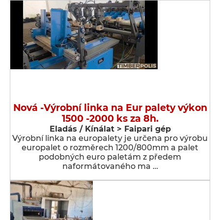
Nová -Výrobní linka na Eur palety výkon
1500 -2000 ks za 8h.
Eladás / Kínálat > Faipari gép
Výrobní linka na europalety je určena pro výrobu
europalet o rozměrech 1200/800mm a palet
podobných euro paletám z předem
naformátovaného ma …