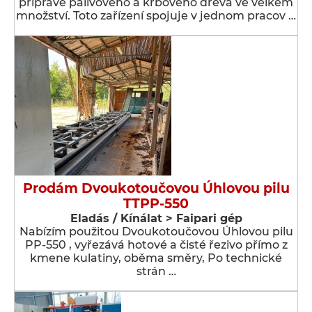
přípravě palivového a krbového dřeva ve velkém
množství. Toto zařízení spojuje v jednom pracov …
Prodám Dvoukotoučovou Úhlovou pilu
TTPP-550
Eladás / Kínálat > Faipari gép
Nabízím použitou Dvoukotoučovou Úhlovou pilu
PP-550 , vyřezává hotové a čisté řezivo přímo z
kmene kulatiny, oběma směry, Po technické
strán …