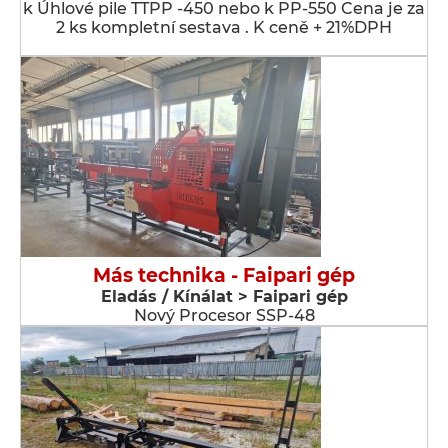
k Úhlové pile TTPP -450 nebo k PP-550 Cena je za
2 ks kompletní sestava . K ceně + 21%DPH
Más technika - Faipari gép
Eladás / Kínálat > Faipari gép
Nový Procesor SSP-48