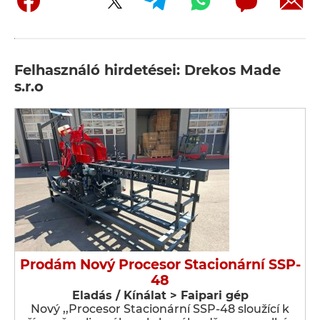
Felhasználó hirdetései: Drekos Made
s.r.o
Prodám Nový Procesor Stacionární SSP-
48
Eladás / Kínálat > Faipari gép
Nový ,,Procesor Stacionární SSP-48 sloužící k