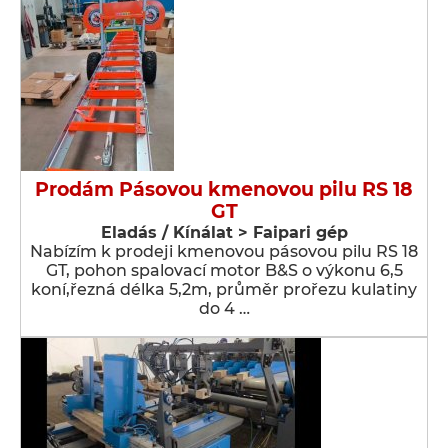
Prodám Pásovou kmenovou pilu RS 18
GT
Eladás / Kínálat > Faipari gép
Nabízím k prodeji kmenovou pásovou pilu RS 18
GT, pohon spalovací motor B&S o výkonu 6,5
koní,řezná délka 5,2m, průměr prořezu kulatiny
do 4 …