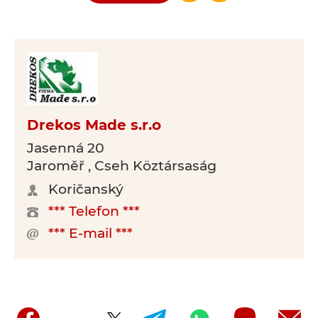
Drekos Made s.r.o
Jasenná 20
Jaroměř , Cseh Köztársaság
Koričanský
*** Telefon ***
*** E-mail ***