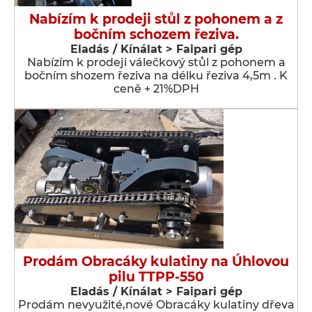
Nabízím k prodeji stůl z pohonem a z
bočním schozem řeziva.
Eladás / Kínálat > Faipari gép
Nabízím k prodeji válečkový stůl z pohonem a
bočním shozem řeziva na délku řeziva 4,5m . K
ceně + 21%DPH
Prodám Obracáky kulatiny na Úhlovou
pilu TTPP-550
Eladás / Kínálat > Faipari gép
Prodám nevyužité,nové Obracáky kulatiny dřeva