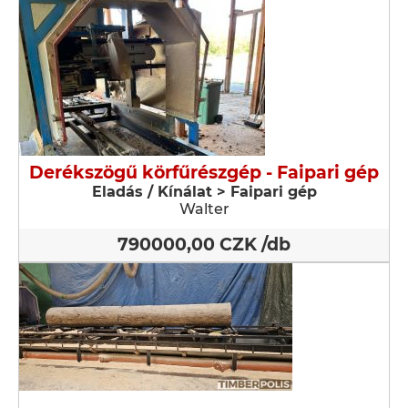
Derékszögű körfűrészgép - Faipari gép
Eladás / Kínálat > Faipari gép
Walter
790000,00 CZK /db