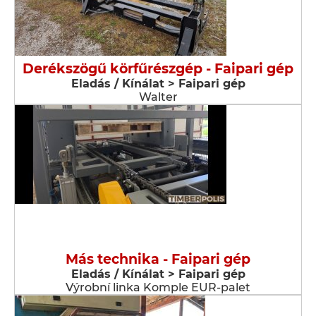
Derékszögű körfűrészgép - Faipari gép
Eladás / Kínálat > Faipari gép
Walter
Más technika - Faipari gép
Eladás / Kínálat > Faipari gép
Výrobní linka Komple EUR-palet