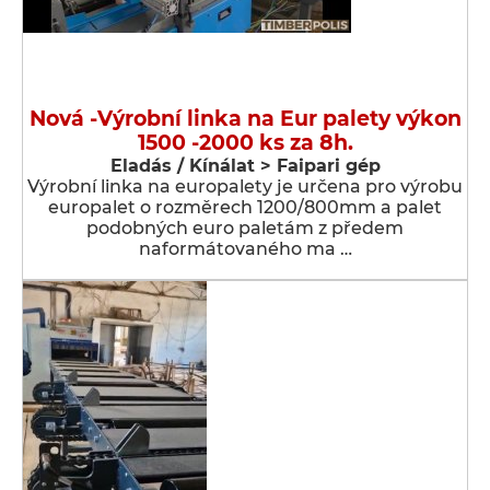
Nová -Výrobní linka na Eur palety výkon
1500 -2000 ks za 8h.
Eladás / Kínálat > Faipari gép
Výrobní linka na europalety je určena pro výrobu
europalet o rozměrech 1200/800mm a palet
podobných euro paletám z předem
naformátovaného ma …