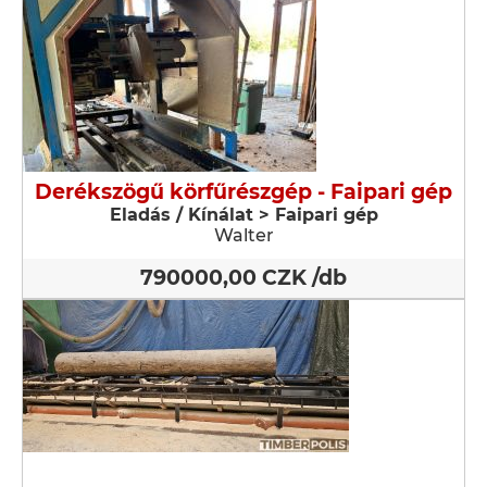
Derékszögű körfűrészgép - Faipari gép
Eladás / Kínálat > Faipari gép
Walter
790000,00 CZK /db