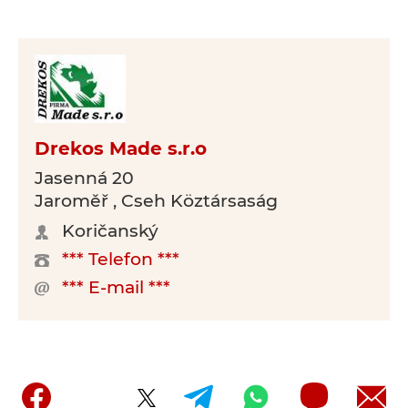
Drekos Made s.r.o
Jasenná 20
Jaroměř , Cseh Köztársaság
Koričanský
*** Telefon ***
*** E-mail ***