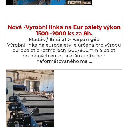
Nová -Výrobní linka na Eur palety výkon
1500 -2000 ks za 8h.
Eladás / Kínálat > Faipari gép
Výrobní linka na europalety je určena pro výrobu
europalet o rozměrech 1200/800mm a palet
podobných euro paletám z předem
naformátovaného ma …