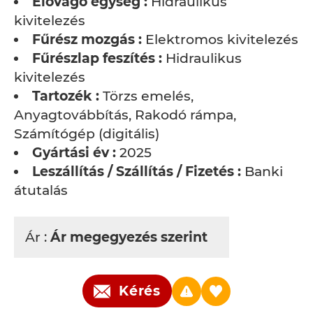
Elővágó egység :
Hidraulikus
kivitelezés
Fűrész mozgás :
Elektromos kivitelezés
Fűrészlap feszítés :
Hidraulikus
kivitelezés
Tartozék :
Törzs emelés,
Anyagtovábbítás, Rakodó rámpa,
Számítógép (digitális)
Gyártási év :
2025
Leszállítás / Szállítás / Fizetés :
Banki
átutalás
Ár :
Ár megegyezés szerint
Kérés