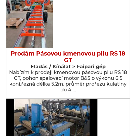
Prodám Pásovou kmenovou pilu RS 18
GT
Eladás / Kínálat > Faipari gép
Nabízím k prodeji kmenovou pásovou pilu RS 18
GT, pohon spalovací motor B&S o výkonu 6,5
koní,řezná délka 5,2m, průměr prořezu kulatiny
do 4 …