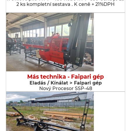
2 ks kompletní sestava . K ceně + 21%DPH
Más technika - Faipari gép
Eladás / Kínálat > Faipari gép
Nový Procesor SSP-48