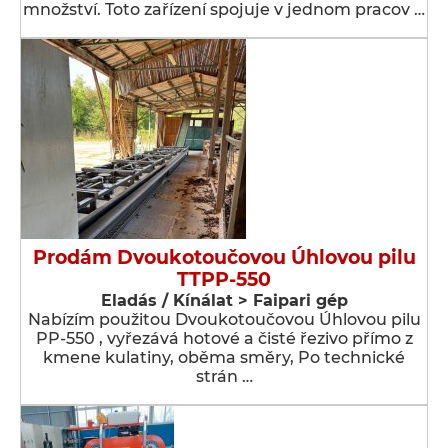
množství. Toto zařízení spojuje v jednom pracov …
Prodám Dvoukotoučovou Úhlovou pilu
TTPP-550
Eladás / Kínálat > Faipari gép
Nabízím použitou Dvoukotoučovou Úhlovou pilu
PP-550 , vyřezává hotové a čisté řezivo přímo z
kmene kulatiny, oběma směry, Po technické
strán …