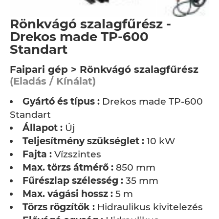
Rönkvágó szalagfűrész -
Drekos made TP-600
Standart
Faipari gép > Rönkvágó szalagfűrész
(Eladás / Kínálat)
Gyártó és típus :
Drekos made TP-600
Standart
Állapot :
Új
Teljesítmény szükséglet :
10 kW
Fajta :
Vízszintes
Max. törzs átmérő :
850 mm
Fűrészlap szélesség :
35 mm
Max. vágási hossz :
5 m
Törzs rögzítők :
Hidraulikus kivitelezés