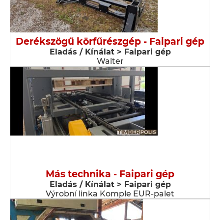
Derékszögű körfűrészgép - Faipari gép
Eladás / Kínálat > Faipari gép
Walter
Más technika - Faipari gép
Eladás / Kínálat > Faipari gép
Výrobní linka Komple EUR-palet