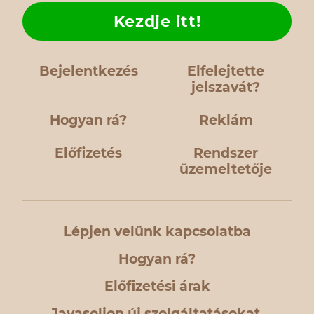
Kezdje itt!
Bejelentkezés
Elfelejtette
jelszavát?
Hogyan rá?
Reklám
Előfizetés
Rendszer
üzemeltetője
Lépjen velünk kapcsolatba
Hogyan rá?
Előfizetési árak
Javasoljon új szolgáltatásokat,