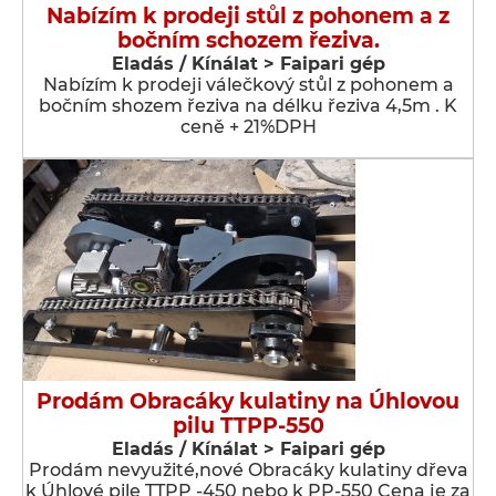
Nabízím k prodeji stůl z pohonem a z
bočním schozem řeziva.
Eladás / Kínálat > Faipari gép
Nabízím k prodeji válečkový stůl z pohonem a
bočním shozem řeziva na délku řeziva 4,5m . K
ceně + 21%DPH
Prodám Obracáky kulatiny na Úhlovou
pilu TTPP-550
Eladás / Kínálat > Faipari gép
Prodám nevyužité,nové Obracáky kulatiny dřeva
k Úhlové pile TTPP -450 nebo k PP-550 Cena je za