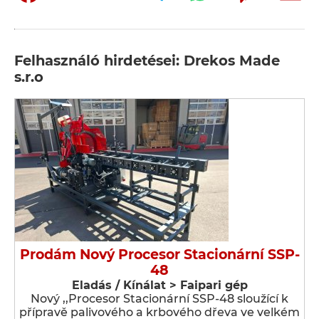
Felhasználó hirdetései: Drekos Made
s.r.o
Prodám Nový Procesor Stacionární SSP-
48
Eladás / Kínálat > Faipari gép
Nový ,,Procesor Stacionární SSP-48 sloužící k
přípravě palivového a krbového dřeva ve velkém