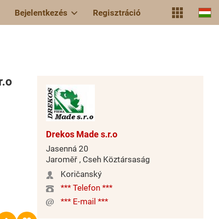
Bejelentkezés
Regisztráció
r.o
Drekos Made s.r.o
Jasenná 20
Jaroměř , Cseh Köztársaság
Koričanský
*** Telefon ***
*** E-mail ***