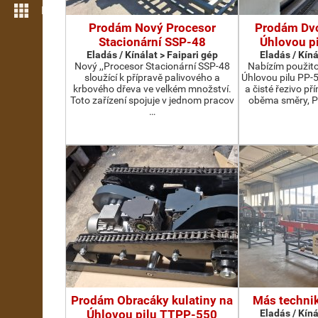
Még több funkció
Prodám Nový Procesor
Prodám Dv
Stacionární SSP-48
Úhlovou p
Eladás / Kínálat > Faipari gép
Eladás / Kíná
Nový ,,Procesor Stacionární SSP-48
Nabízím použit
sloužící k přípravě palivového a
Úhlovou pilu PP-
krbového dřeva ve velkém množství.
a čisté řezivo př
Toto zařízení spojuje v jednom pracov
oběma směry, P
…
Prodám Obracáky kulatiny na
Más technik
Úhlovou pilu TTPP-550
Eladás / Kíná