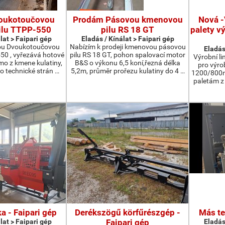
oukotoučovou
Prodám Pásovou kmenovou
Nová -
ilu TTPP-550
pilu RS 18 GT
palety v
lat > Faipari gép
Eladás / Kínálat > Faipari gép
ou Dvoukotoučovou
Nabízím k prodeji kmenovou pásovou
Eladás
550 , vyřezává hotové
pilu RS 18 GT, pohon spalovací motor
Výrobní li
ímo z kmene kulatiny,
B&S o výkonu 6,5 koní,řezná délka
pro výro
o technické strán …
5,2m, průměr prořezu kulatiny do 4 …
1200/800m
paletám 
a - Faipari gép
Derékszögű körfűrészgép -
Más te
lat > Faipari gép
Faipari gép
Eladás