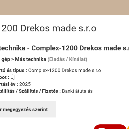
200 Drekos made s.r.o
technika - Complex-1200 Drekos made s.
i gép > Más technika
(Eladás / Kínálat)
tó és típus :
Complex-1200 Drekos made s.r.o
pot :
Új
tási év :
2025
állítás / Szállítás / Fizetés :
Banki átutalás
r megegyezés szerint