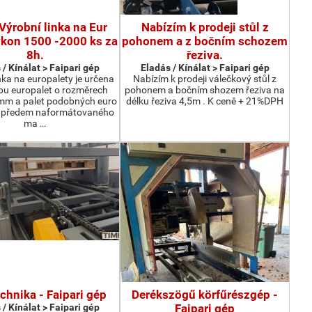
Výrobní linka na Eur
Nabízím k prodeji stůl z
ýkon 1500 -2000 ks za
pohonem a z bočním schozem
8h.
řeziva.
 / Kínálat > Faipari gép
Eladás / Kínálat > Faipari gép
nka na europalety je určena
Nabízím k prodeji válečkový stůl z
bu europalet o rozměrech
pohonem a bočním shozem řeziva na
m a palet podobných euro
délku řeziva 4,5m . K ceně + 21%DPH
z předem naformátovaného
ma …
chnika - Faipari gép
Derékszögű körfűrészgép -
 / Kínálat > Faipari gép
Faipari gép