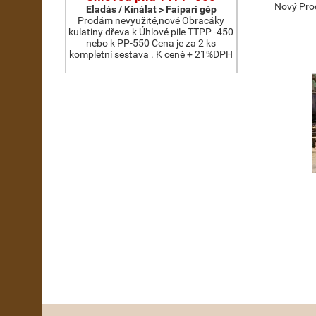
Nový Pro
Eladás / Kínálat > Faipari gép
Prodám nevyužité,nové Obracáky
kulatiny dřeva k Úhlové pile TTPP -450
nebo k PP-550 Cena je za 2 ks
kompletní sestava . K ceně + 21%DPH