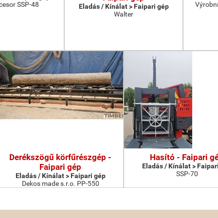
cesor SSP-48
Výrobní
Eladás / Kínálat > Faipari gép
Walter
Derékszögű körfűrészgép -
Hasító - Faipari g
Faipari gép
Eladás / Kínálat > Faipar
SSP-70
Eladás / Kínálat > Faipari gép
Dekos made s.r.o. PP-550