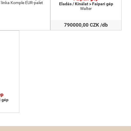
 linka Komple EUR-palet
Eladás / Kínálat > Faipari gép
Walter
790000,00 CZK /db
ép
i gép