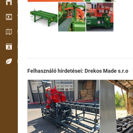
Készlet kezelés
Video bemutatóterem
Katalógusok / Prospektusok
Szótár
Fafajok
Felhasználó hirdetései: Drekos Made s.r.o