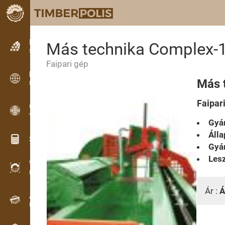
Hirdetések
Más technika Complex-1
Szöveges hirdetések
Faipari gép
Hirdetések
Más 
Nemzetközi hirdetések
Faipar
OPTI-TIMB
Vágásképek
Gyár
Álla
Számológép famunkákhoz
Gyár
Lesz
WoodProfi
Fa térfogata MI-vel
Ár :
Á
Adatgyűjtő
Faanyag-nyilvántartás terepen