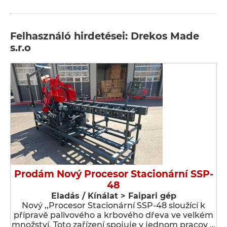
Felhasználó hirdetései: Drekos Made
s.r.o
Prodám Nový Procesor Stacionární SSP-
48
Eladás / Kínálat > Faipari gép
Nový ,,Procesor Stacionární SSP-48 sloužící k
přípravě palivového a krbového dřeva ve velkém
množství. Toto zařízení spojuje v jednom pracov …