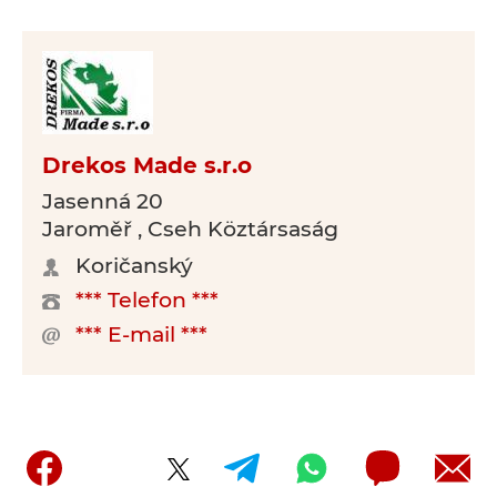
Drekos Made s.r.o
Jasenná 20
Jaroměř , Cseh Köztársaság
Koričanský
*** Telefon ***
*** E-mail ***