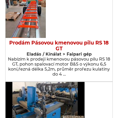
Prodám Pásovou kmenovou pilu RS 18
GT
Eladás / Kínálat > Faipari gép
Nabízím k prodeji kmenovou pásovou pilu RS 18
GT, pohon spalovací motor B&S o výkonu 6,5
koní,řezná délka 5,2m, průměr prořezu kulatiny
do 4 …