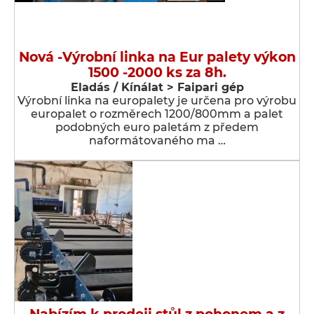
Nová -Výrobní linka na Eur palety výkon
1500 -2000 ks za 8h.
Eladás / Kínálat > Faipari gép
Výrobní linka na europalety je určena pro výrobu
europalet o rozměrech 1200/800mm a palet
podobných euro paletám z předem
naformátovaného ma …