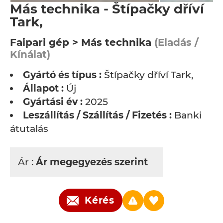
Más technika - Štípačky dříví
Tark,
Faipari gép > Más technika
(Eladás /
Kínálat)
Gyártó és típus :
Štípačky dříví Tark,
Állapot :
Új
Gyártási év :
2025
Leszállítás / Szállítás / Fizetés :
Banki
átutalás
Ár :
Ár megegyezés szerint
Kérés