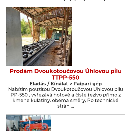
Prodám Dvoukotoučovou Úhlovou pilu
TTPP-550
Eladás / Kínálat > Faipari gép
Nabízím použitou Dvoukotoučovou Úhlovou pilu
PP-550 , vyřezává hotové a čisté řezivo přímo z
kmene kulatiny, oběma směry, Po technické
strán …