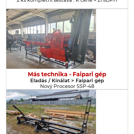
2 ks kompletní sestava . K ceně + 21%DPH
Más technika - Faipari gép
Eladás / Kínálat > Faipari gép
Nový Procesor SSP-48