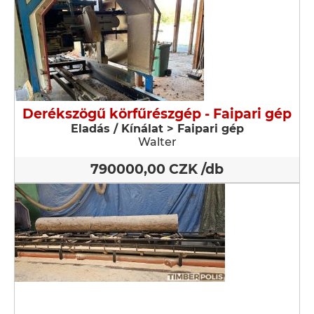
Derékszögű körfűrészgép - Faipari gép
Eladás / Kínálat > Faipari gép
Walter
790000,00 CZK /db