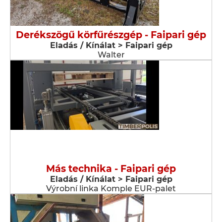
Derékszögű körfűrészgép - Faipari gép
Eladás / Kínálat > Faipari gép
Walter
Más technika - Faipari gép
Eladás / Kínálat > Faipari gép
Výrobní linka Komple EUR-palet