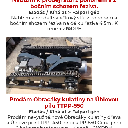
Nabízím k prodeji stůl z pohonem a z
bočním schozem řeziva.
Eladás / Kínálat > Faipari gép
Nabízím k prodeji válečkový stůl z pohonem a
bočním shozem řeziva na délku řeziva 4,5m . K
ceně + 21%DPH
Prodám Obracáky kulatiny na Úhlovou
pilu TTPP-550
Eladás / Kínálat > Faipari gép
Prodám nevyužité,nové Obracáky kulatiny dřeva
k Úhlové pile TTPP -450 nebo k PP-550 Cena je za