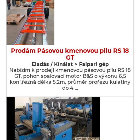
Prodám Pásovou kmenovou pilu RS 18
GT
Eladás / Kínálat > Faipari gép
Nabízím k prodeji kmenovou pásovou pilu RS 18
GT, pohon spalovací motor B&S o výkonu 6,5
koní,řezná délka 5,2m, průměr prořezu kulatiny
do 4 …