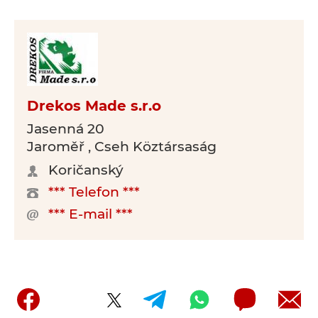
Drekos Made s.r.o
Jasenná 20
Jaroměř , Cseh Köztársaság
Koričanský
*** Telefon ***
*** E-mail ***