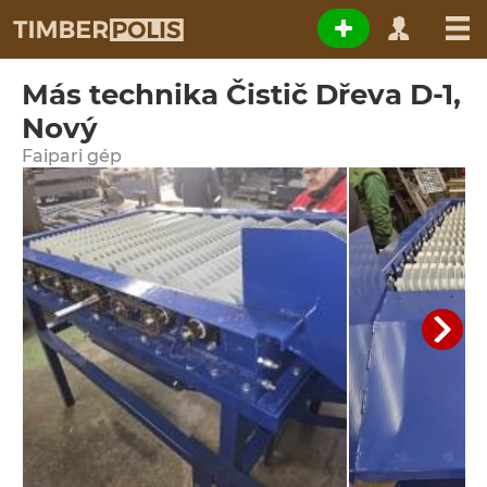
Más technika Čistič Dřeva D-1,
Nový
Faipari gép