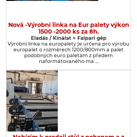
Nová -Výrobní linka na Eur palety výkon
1500 -2000 ks za 8h.
Eladás / Kínálat > Faipari gép
Výrobní linka na europalety je určena pro výrobu
europalet o rozměrech 1200/800mm a palet
podobných euro paletám z předem
naformátovaného ma …