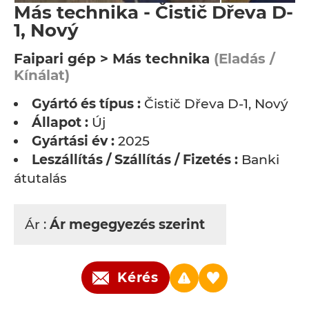
Más technika - Čistič Dřeva D-
1, Nový
Faipari gép > Más technika
(Eladás /
Kínálat)
Gyártó és típus :
Čistič Dřeva D-1, Nový
Állapot :
Új
Gyártási év :
2025
Leszállítás / Szállítás / Fizetés :
Banki
átutalás
Ár :
Ár megegyezés szerint
Kérés