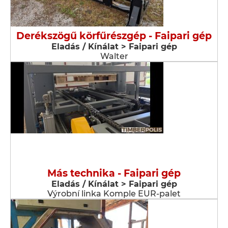
Derékszögű körfűrészgép - Faipari gép
Eladás / Kínálat > Faipari gép
Walter
Más technika - Faipari gép
Eladás / Kínálat > Faipari gép
Výrobní linka Komple EUR-palet