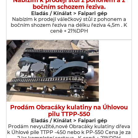
Nabízím k prodeji stůl z pohonem a z
bočním schozem řeziva.
Eladás / Kínálat > Faipari gép
Nabízím k prodeji válečkový stůl z pohonem a
bočním shozem řeziva na délku řeziva 4,5m . K
ceně + 21%DPH
Prodám Obracáky kulatiny na Úhlovou
pilu TTPP-550
Eladás / Kínálat > Faipari gép
Prodám nevyužité,nové Obracáky kulatiny dřeva
k Úhlové pile TTPP -450 nebo k PP-550 Cena je za