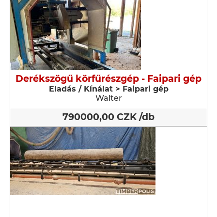
Derékszögű körfűrészgép - Faipari gép
Eladás / Kínálat > Faipari gép
Walter
790000,00 CZK /db