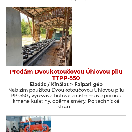
Prodám Dvoukotoučovou Úhlovou pilu
TTPP-550
Eladás / Kínálat > Faipari gép
Nabízím použitou Dvoukotoučovou Úhlovou pilu
PP-550 , vyřezává hotové a čisté řezivo přímo z
kmene kulatiny, oběma směry, Po technické
strán …