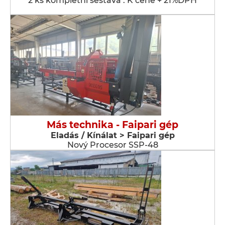
2 ks kompletní sestava . K ceně + 21%DPH
Más technika - Faipari gép
Eladás / Kínálat > Faipari gép
Nový Procesor SSP-48