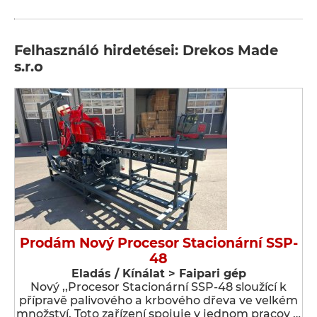
Felhasználó hirdetései: Drekos Made
s.r.o
Prodám Nový Procesor Stacionární SSP-
48
Eladás / Kínálat > Faipari gép
Nový ,,Procesor Stacionární SSP-48 sloužící k
přípravě palivového a krbového dřeva ve velkém
množství. Toto zařízení spojuje v jednom pracov …