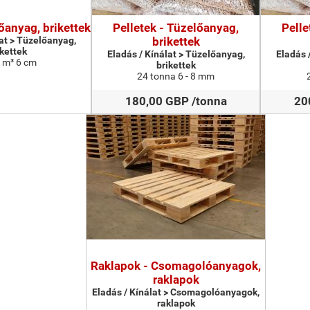
őanyag, brikettek
Pelletek - Tüzelőanyag,
Pelle
lat > Tüzelőanyag,
brikettek
ikettek
Eladás / Kínálat > Tüzelőanyag,
Eladás 
 m³ 6 cm
brikettek
24 tonna 6 - 8 mm
180,00 GBP /tonna
20
Raklapok - Csomagolóanyagok,
raklapok
Eladás / Kínálat > Csomagolóanyagok,
raklapok