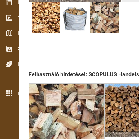
Készlet kezelés
Video bemutatóterem
Katalógusok / Prospektusok
Szótár
Fafajok
Felhasználó hirdetései: SCOPULUS Handels
Még több funkció