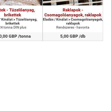
tek - Tüzelőanyag,
Raklapok -
brikettek
Csomagolóanyagok, raklapok
/ Kínálat > Tüzelőanyag,
Eladás / Kínálat > Csomagolóanyagok,
brikettek
raklapok
24 tonna DIN plus
Rendszeres - havonta
0,00 GBP /tonna
5,00 GBP /db