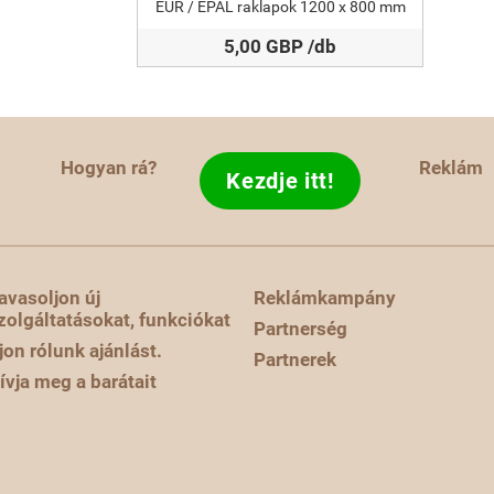
EUR / EPAL raklapok 1200 x 800 mm
5,00 GBP /db
Hogyan rá?
Reklám
Kezdje itt!
avasoljon új
Reklámkampány
zolgáltatásokat, funkciókat
Partnerség
rjon rólunk ajánlást.
Partnerek
ívja meg a barátait