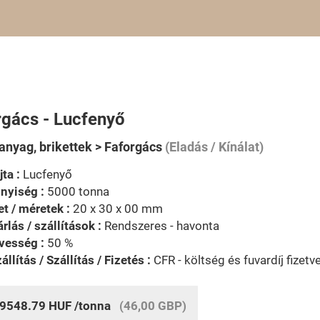
rgács - Lucfenyő
anyag, brikettek > Faforgács
(Eladás / Kínálat)
jta :
Lucfenyő
nyiség :
5000 tonna
t / méretek :
20 x 30 x 00 mm
rlás / szállítások :
Rendszeres - havonta
vesség :
50 %
állítás / Szállítás / Fizetés :
CFR - költség és fuvardíj fizetv
9548.79
HUF
/tonna
(46,00 GBP)