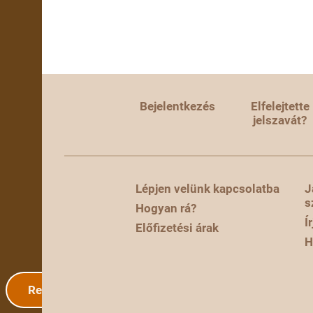
Bejelentkezés
Elfelejtette
jelszavát?
Lépjen velünk kapcsolatba
J
s
Hogyan rá?
Í
Előfizetési árak
H
Regisztráció