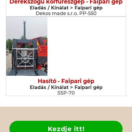
Derékszögű körfűrészgép - Faipari gép
Eladás / Kínálat > Faipari gép
Dekos made s.r.o. PP-550
Hasító - Faipari gép
Eladás / Kínálat > Faipari gép
SSP-70
Kezdje itt!