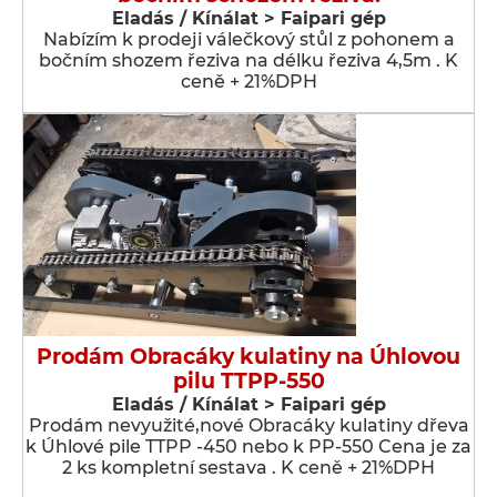
Eladás / Kínálat > Faipari gép
Nabízím k prodeji válečkový stůl z pohonem a
bočním shozem řeziva na délku řeziva 4,5m . K
ceně + 21%DPH
Prodám Obracáky kulatiny na Úhlovou
pilu TTPP-550
Eladás / Kínálat > Faipari gép
Prodám nevyužité,nové Obracáky kulatiny dřeva
k Úhlové pile TTPP -450 nebo k PP-550 Cena je za
2 ks kompletní sestava . K ceně + 21%DPH