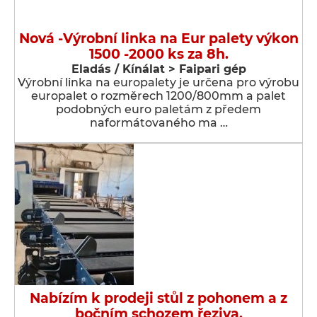
Nová -Výrobní linka na Eur palety výkon
1500 -2000 ks za 8h.
Eladás / Kínálat > Faipari gép
Výrobní linka na europalety je určena pro výrobu
europalet o rozměrech 1200/800mm a palet
podobných euro paletám z předem
naformátovaného ma …
Nabízím k prodeji stůl z pohonem a z
bočním schozem řeziva.