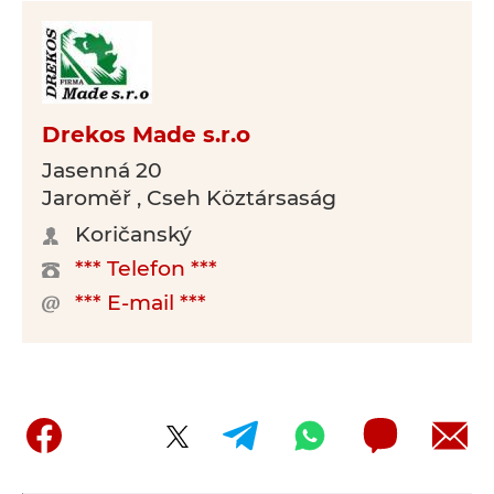
Drekos Made s.r.o
Jasenná 20
Jaroměř , Cseh Köztársaság
Koričanský
*** Telefon ***
*** E-mail ***