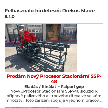
Felhasználó hirdetései: Drekos Made
s.r.o
Prodám Nový Procesor Stacionární SSP-
48
Eladás / Kínálat > Faipari gép
Nový ,,Procesor Stacionární SSP-48 sloužící k
přípravě palivového a krbového dřeva ve velkém
množství. Toto zařízení spojuje v jednom pracov …