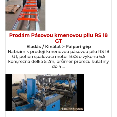
Prodám Pásovou kmenovou pilu RS 18
GT
Eladás / Kínálat > Faipari gép
Nabízím k prodeji kmenovou pásovou pilu RS 18
GT, pohon spalovací motor B&S o výkonu 6,5
koní,řezná délka 5,2m, průměr prořezu kulatiny
do 4 …