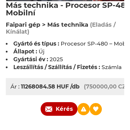
Más technika - Procesor SP-480
Mobilní
Faipari gép > Más technika
(Eladás /
Kínálat)
Gyártó és típus :
Procesor SP-480 – Mobil
Állapot :
Új
Gyártási év :
2025
Leszállítás / Szállítás / Fizetés :
Számla
Ár :
11268084.58
HUF
/db
(750000,00 CZK
Kérés