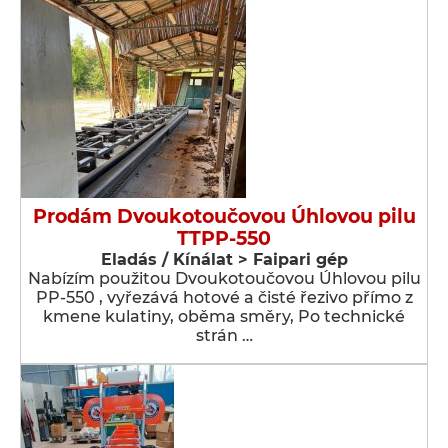
Prodám Dvoukotoučovou Úhlovou pilu
TTPP-550
Eladás / Kínálat > Faipari gép
Nabízím použitou Dvoukotoučovou Úhlovou pilu
PP-550 , vyřezává hotové a čisté řezivo přímo z
kmene kulatiny, oběma směry, Po technické
strán …