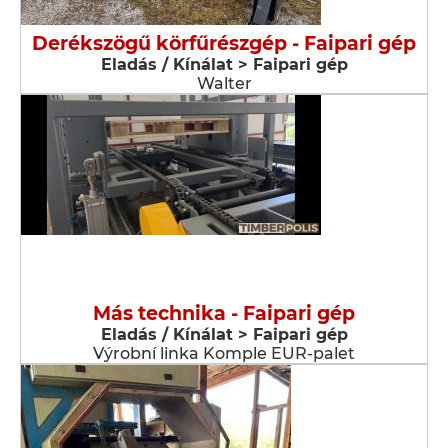
Derékszögű körfűrészgép - Faipari gép
Eladás / Kínálat > Faipari gép
Walter
Más technika - Faipari gép
Eladás / Kínálat > Faipari gép
Výrobní linka Komple EUR-palet