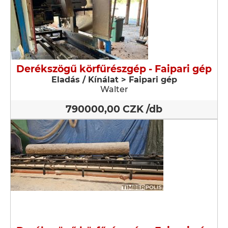
Derékszögű körfűrészgép - Faipari gép
Eladás / Kínálat > Faipari gép
Walter
790000,00 CZK /db