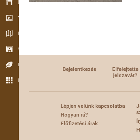
Készlet kezelés
Video bemutatóterem
Katalógusok / Prospektusok
Szótár
Fafajok
Bejelentkezés
Elfelejtette
jelszavát?
Még több funkció
Lépjen velünk kapcsolatba
J
s
Hogyan rá?
Í
Előfizetési árak
H