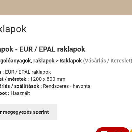
klapok
apok - EUR / EPAL raklapok
olóanyagok, raklapok > Raklapok
(Vásárlás / Kereslet
 :
EUR / EPAL raklapok
t / méretek :
1200 x 800 mm
rlás / szállítások :
Rendszeres - havonta
pot :
Használt
r megegyezés szerint