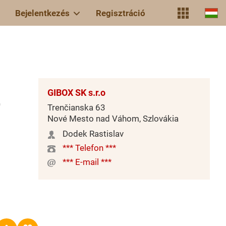
Bejelentkezés
Regisztráció
GIBOX SK s.r.o
)
Trenčianska 63
Nové Mesto nad Váhom, Szlovákia
Dodek Rastislav
*** Telefon ***
*** E-mail ***