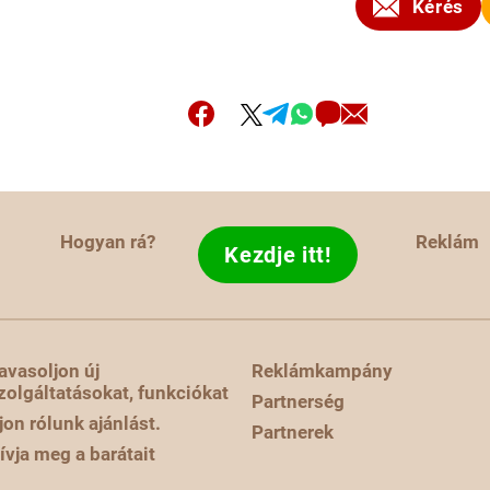
Kérés
Hogyan rá?
Reklám
Kezdje itt!
avasoljon új
Reklámkampány
zolgáltatásokat, funkciókat
Partnerség
rjon rólunk ajánlást.
Partnerek
ívja meg a barátait