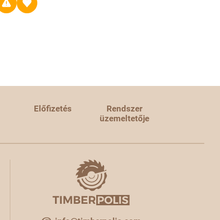
Előfizetés
Rendszer
üzemeltetője