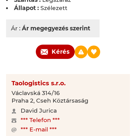
Állapot :
Szélezett
Ár :
Ár megegyezés szerint
Kérés
Taologistics s.r.o.
Václavská 314/16
Praha 2, Cseh Köztársaság
David Jurica
*** Telefon ***
*** E-mail ***