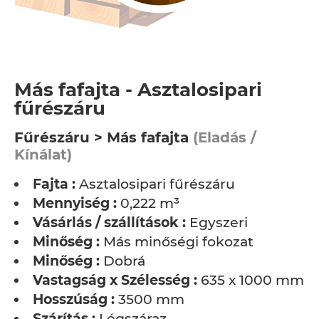
Más fafajta - Asztalosipari
fűrészáru
Fűrészáru > Más fafajta
(Eladás /
Kínálat)
Fajta :
Asztalosipari fűrészáru
Mennyiség :
0,222 m³
Vásárlás / szállítások :
Egyszeri
Minőség :
Más minőségi fokozat
Minőség :
Dobrá
Vastagság x Szélesség :
635 x 1000 mm
Hosszúság :
3500 mm
Szárítás :
Légszáraz