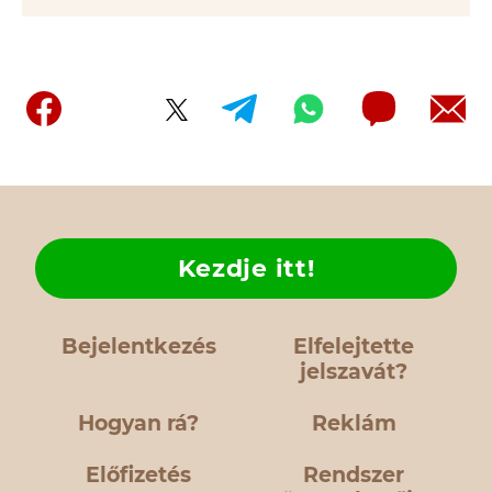
Kezdje itt!
Bejelentkezés
Elfelejtette
jelszavát?
Hogyan rá?
Reklám
Előfizetés
Rendszer