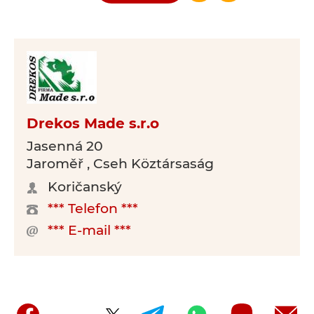
Drekos Made s.r.o
Jasenná 20
Jaroměř , Cseh Köztársaság
Koričanský
*** Telefon ***
*** E-mail ***