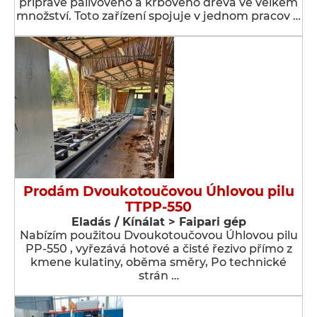
přípravě palivového a krbového dřeva ve velkém
množství. Toto zařízení spojuje v jednom pracov …
Prodám Dvoukotoučovou Úhlovou pilu
TTPP-550
Eladás / Kínálat > Faipari gép
Nabízím použitou Dvoukotoučovou Úhlovou pilu
PP-550 , vyřezává hotové a čisté řezivo přímo z
kmene kulatiny, oběma směry, Po technické
strán …