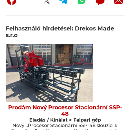
Felhasználó hirdetései: Drekos Made
s.r.o
Prodám Nový Procesor Stacionární SSP-
48
Eladás / Kínálat > Faipari gép
Nový ,,Procesor Stacionární SSP-48 sloužící k