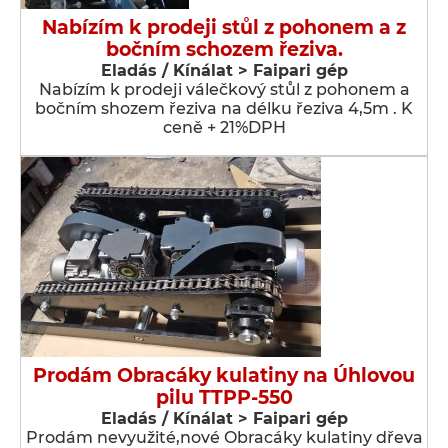
Nabízím k prodeji stůl z pohonem a z
bočním schozem řeziva.
Eladás / Kínálat > Faipari gép
Nabízím k prodeji válečkový stůl z pohonem a
bočním shozem řeziva na délku řeziva 4,5m . K
ceně + 21%DPH
Prodám Obracáky kulatiny na Úhlovou
pilu TTPP-550
Eladás / Kínálat > Faipari gép
Prodám nevyužité,nové Obracáky kulatiny dřeva