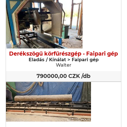
Derékszögű körfűrészgép - Faipari gép
Eladás / Kínálat > Faipari gép
Walter
790000,00 CZK /db