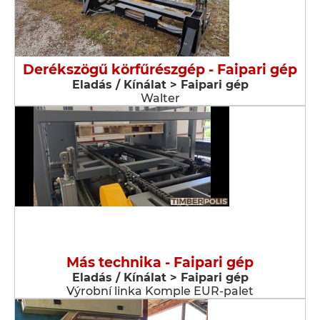
Derékszögű körfűrészgép - Faipari gép
Eladás / Kínálat > Faipari gép
Walter
Más technika - Faipari gép
Eladás / Kínálat > Faipari gép
Výrobní linka Komple EUR-palet