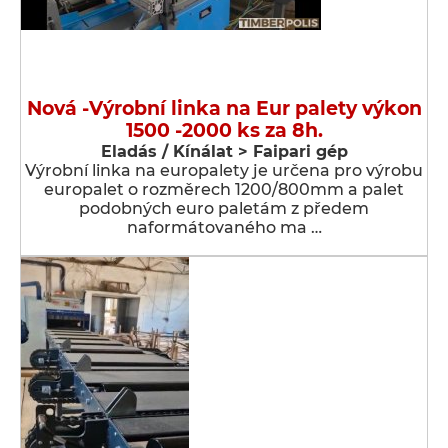
Nová -Výrobní linka na Eur palety výkon
1500 -2000 ks za 8h.
Eladás / Kínálat > Faipari gép
Výrobní linka na europalety je určena pro výrobu
europalet o rozměrech 1200/800mm a palet
podobných euro paletám z předem
naformátovaného ma …