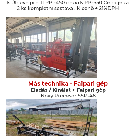
k Úhlové pile TTPP -450 nebo k PP-550 Cena je za
2 ks kompletní sestava . K ceně + 21%DPH
Más technika - Faipari gép
Eladás / Kínálat > Faipari gép
Nový Procesor SSP-48