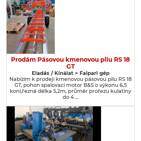
Prodám Pásovou kmenovou pilu RS 18
GT
Eladás / Kínálat > Faipari gép
Nabízím k prodeji kmenovou pásovou pilu RS 18
GT, pohon spalovací motor B&S o výkonu 6,5
koní,řezná délka 5,2m, průměr prořezu kulatiny
do 4 …