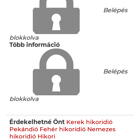
Belépés
blokkolva
Több információ
Belépés
blokkolva
Érdekelhetné Önt
Kerek hikoridió
Pekándió
Fehér hikoridió
Nemezes
hikoridió
Hikori