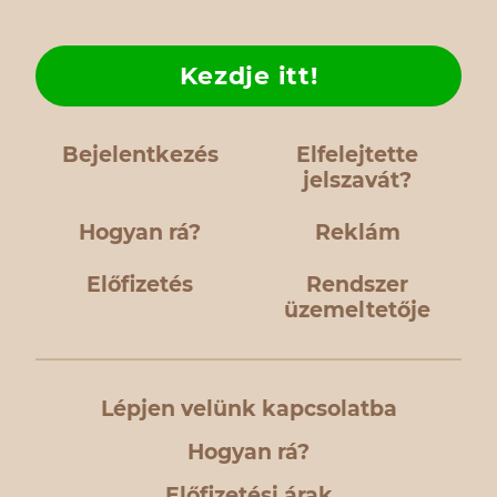
Kezdje itt!
Bejelentkezés
Elfelejtette
jelszavát?
Hogyan rá?
Reklám
Előfizetés
Rendszer
üzemeltetője
Lépjen velünk kapcsolatba
Hogyan rá?
Előfizetési árak