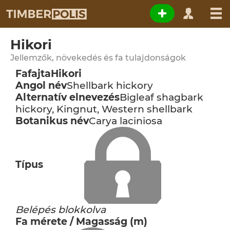
Hikori
Jellemzők, növekedés és fa tulajdonságok
Fafajta
Hikori
Angol név
Shellbark hickory
Alternatív elnevezés
Bigleaf shagbark
hickory, Kingnut, Western shellbark
Botanikus név
Carya laciniosa
Típus
Belépés blokkolva
Fa mérete / Magasság (m)