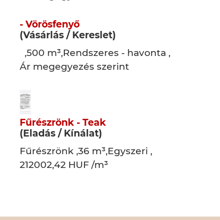
- Vörösfenyő
(Vásárlás / Kereslet)
,500 m³,Rendszeres - havonta ,
Ár megegyezés szerint
Fűrészrönk - Teak
(Eladás / Kínálat)
Fűrészrönk ,36 m³,Egyszeri ,
212002,42 HUF /m³