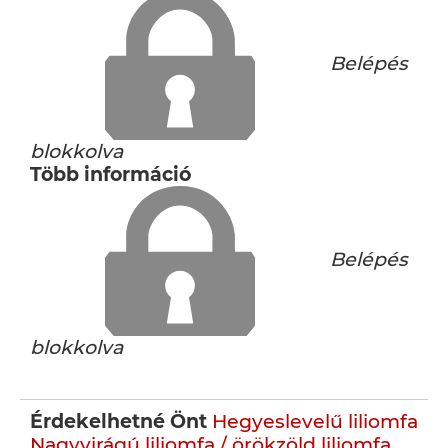
Belépés
blokkolva
Több információ
Belépés
blokkolva
Érdekelhetné Önt
Hegyeslevelű liliomfa
Nagyvirágú liliomfa / örökzöld liliomfa