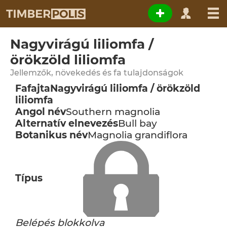
Nagyvirágú liliomfa /
örökzöld liliomfa
Jellemzők, növekedés és fa tulajdonságok
Fafajta
Nagyvirágú liliomfa / örökzöld
liliomfa
Angol név
Southern magnolia
Alternatív elnevezés
Bull bay
Botanikus név
Magnolia grandiflora
Típus
Belépés blokkolva