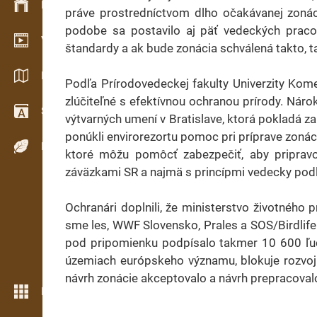
Készlet kezelés
práve prostredníctvom dlho očakávanej zonácie
podobe sa postavilo aj päť vedeckých pracov
Video bemutatóterem
štandardy a ak bude zonácia schválená takto,
Katalógusok / Prospektusok
Podľa Prírodovedeckej fakulty Univerzity Kom
zlúčiteľné s efektívnou ochranou prírody. Náro
Szótár
výtvarných umení v Bratislave, ktorá pokladá za 
ponúkli envirorezortu pomoc pri príprave zonác
Fafajok
ktoré môžu pomôcť zabezpečiť, aby priprav
záväzkami SR a najmä s princípmi vedecky podlo
Ochranári doplnili, že ministerstvo životného 
sme les, WWF Slovensko, Prales a SOS/Birdlife 
pod pripomienku podpísalo takmer 10 600 ľudí
územiach európskeho významu, blokuje rozvoj u
návrh zonácie akceptovalo a návrh prepracoval
Még több funkció