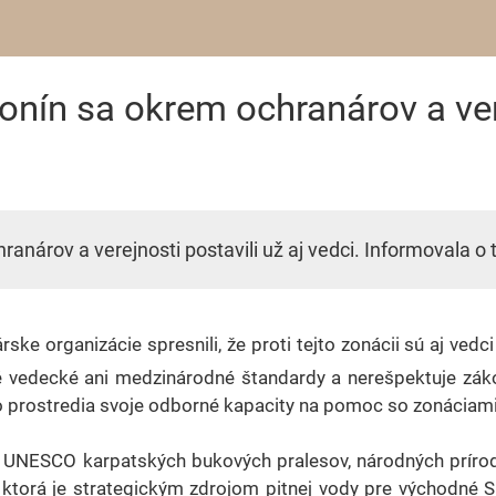
onín sa okrem ochranárov a vere
anárov a verejnosti postavili už aj vedci. Informovala o 
e organizácie spresnili, že proti tejto zonácii sú aj vedc
é vedecké ani medzinárodné štandardy a nerešpektuje zákon
ho prostredia svoje odborné kapacity na pomoc so zonáciami
UNESCO karpatských bukových pralesov, národných prírodný
, ktorá je strategickým zdrojom pitnej vody pre východné