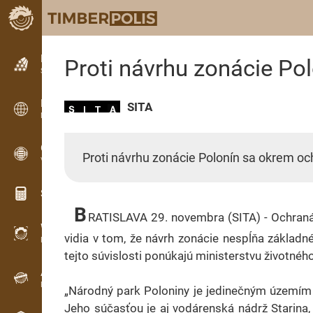
Hirdetések
Proti návrhu zonácie Pol
Szöveges hirdetések
Hirdetések
SITA
Nemzetközi hirdetések
OPTI-TIMB
Proti návrhu zonácie Polonín sa okrem ochr
Vágásképek
Számológép famunkákhoz
B
RATISLAVA 29. novembra (SITA) - Ochranársk
WoodProfi
vidia v tom, že návrh zonácie nespĺňa základn
Fa térfogata MI-vel
tejto súvislosti ponúkajú ministerstvu životné
Adatgyűjtő
Faanyag-nyilvántartás terepen
„Národný park Poloniny je jedinečným územím 
Jeho súčasťou je aj vodárenská nádrž Starina