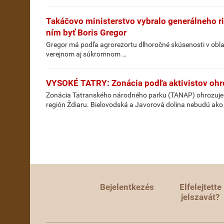
Takáčovo ministerstvo vybralo generálneho ri
ním byť Boris Gregor
Gregor má podľa agrorezortu dlhoročné skúsenosti v oblast
verejnom aj súkromnom …
VYSOKÉ TATRY: Zonácia podľa aktivistov ohr
Zonácia Tatranského národného parku (TANAP) ohrozuje d
región Ždiaru. Bielovodská a Javorová dolina nebudú ako 
Bejelentkezés
Elfelejtette
jelszavát?