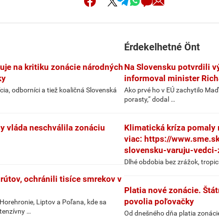
Érdekelhetné Önt
uje na kritiku zonácie národných
Na Slovensku potvrdili v
ky
informoval minister Rich
ia, odborníci a tiež koaličná Slovenská
Ako prvé ho v EÚ zachytilo Maď
porasty,“ dodal …
by vláda neschválila zonáciu
Klimatická kríza pomaly 
viac: https://www.sme.s
slovensku-varuju-vedci-
Dlhé obdobia bez zrážok, tropic
rútov, ochránili tisíce smrekov v
Platia nové zonácie. Štát
povolia poľovačky
Horehronie, Liptov a Poľana, kde sa
tenzívny …
Od dnešného dňa platia zonácie