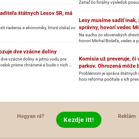
Zatiaľ čo finálny výsledok posu
aditeľa štátnych Lesov SR, má
Lesy musíme sadiť inak, 
správny, hovorí vedec M
i riadenia a ekonomiky, ktoré získal vo
Na sucho zo slovenských drevín n
hovorí Michal Bošeľa, vedec a p
ozuje dve vzácne doliny
Komisia už preveruje, či
ve vzácne doliny a pitnú vodu pre
celok prísne chránené a bude v nich …
parkov. Ohrozená môže b
Problémom je správa štátnych p
hoci reforma počítala s ich pr
Hogyan rá?
Reklám
Kezdje itt!