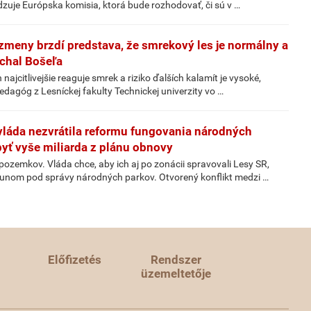
dzuje Európska komisia, ktorá bude rozhodovať, či sú v …
zmeny brzdí predstava, že smrekový les je normálny a
ichal Bošeľa
ajcitlivejšie reaguje smrek a riziko ďalších kalamít je vysoké,
edagóg z Lesníckej fakulty Technickej univerzity vo …
 vláda nezvrátila reformu fungovania národných
yť vyše miliarda z plánu obnovy
ozemkov. Vláda chce, aby ich aj po zonácii spravovali Lesy SR,
esunom pod správy národných parkov. Otvorený konflikt medzi …
Előfizetés
Rendszer
üzemeltetője