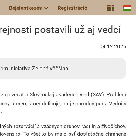
Bejelentkezés
Regisztráció
jnosti postavili už aj vedci
04.12.2025
tom iniciatíva Zelená väčšina.
i z univerzít a Slovenskej akadémie vied (SAV). Problém
ný rámec, ktorý definuje, čo je národný park. Vedci v
.
ch rezervácií a vzácnych druhov rastlín a živočíchov.
 Slovensko. To všetko by malo byť dostatočne chránené