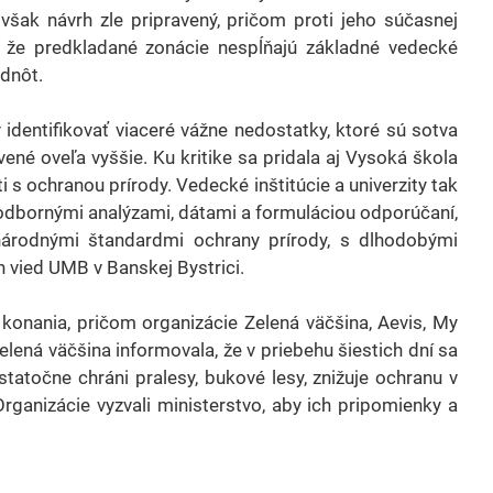
 však návrh zle pripravený, pričom proti jeho súčasnej
o, že predkladané zonácie nespĺňajú základné vedecké
dnôt.
dentifikovať viaceré vážne nedostatky, ktoré sú sotva
ené oveľa vyššie. Ku kritike sa pridala aj Vysoká škola
i s ochranou prírody. Vedecké inštitúcie a univerzity tak
 odbornými analýzami, dátami a formuláciou odporúčaní,
árodnými štandardmi ochrany prírody, s dlhodobými
 vied UMB v Banskej Bystrici.
 konania, pričom organizácie Zelená väčšina, Aevis, My
lená väčšina informovala, že v priebehu šiestich dní sa
atočne chráni pralesy, bukové lesy, znižuje ochranu v
ganizácie vyzvali ministerstvo, aby ich pripomienky a