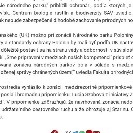
 národného parku,“ priblížili ochranári, podľa ktorých je
ísk. Centrum biológie rastlín a biodiverzity SAV uviedl
 tak nebude zabezpečené dlhodobé zachovanie prírodných ho
enského (UK) možno pri zonácii Národného parku Poloniny i
ky a štandardy ochrany Polonín by mali byť podľa UK nastav
dôležité postaviť sa na stranu vedy a odbornosti v súvislost
ií. „Sme pripravení v medziach našich kompetencií prispieť
ovaná zonácia národných parkov bola v súlade s medzin
ženej správy chránených území,“ uviedla Fakulta prírodných
prostredia vyhlásilo k zonácii medzirezortné pripomienkové
poslali hromadnú pripomienku. Lucia Szabová z iniciatívy Ze
. V pripomienke zdôrazňujú, že navrhovaná zonácia nedost
držateľného cestovného ruchu a že ohrozuje aj Starinu. Or
o.