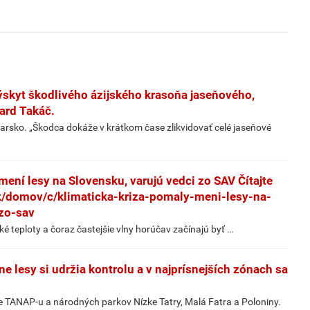
ýskyt škodlivého ázijského krasoňa jaseňového,
ard Takáč.
arsko. „Škodca dokáže v krátkom čase zlikvidovať celé jaseňové
mení lesy na Slovensku, varujú vedci zo SAV Čítajte
k/domov/c/klimaticka-kriza-pomaly-meni-lesy-na-
zo-sav
ké teploty a čoraz častejšie vlny horúčav začínajú byť …
ne lesy si udržia kontrolu a v najprísnejších zónach sa
 TANAP-u a národných parkov Nízke Tatry, Malá Fatra a Poloniny.