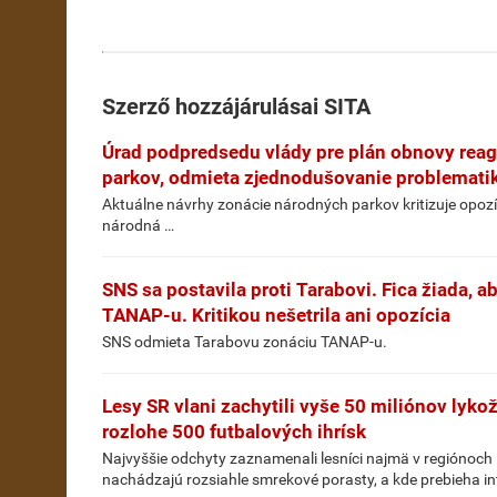
Szerző hozzájárulásai
SITA
Úrad podpredsedu vlády pre plán obnovy reag
parkov, odmieta zjednodušovanie problemati
Aktuálne návrhy zonácie národných parkov kritizuje opozíc
národná …
SNS sa postavila proti Tarabovi. Fica žiada, a
TANAP-u. Kritikou nešetrila ani opozícia
SNS odmieta Tarabovu zonáciu TANAP-u.
Lesy SR vlani zachytili vyše 50 miliónov lykož
rozlohe 500 futbalových ihrísk
Najvyššie odchyty zaznamenali lesníci najmä v regiónoch 
nachádzajú rozsiahle smrekové porasty, a kde prebieha in