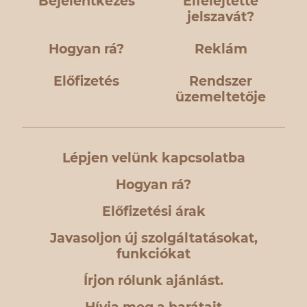
Bejelentkezés
Elfelejtette
jelszavát?
Hogyan rá?
Reklám
Előfizetés
Rendszer
üzemeltetője
Lépjen velünk kapcsolatba
Hogyan rá?
Előfizetési árak
Javasoljon új szolgáltatásokat,
funkciókat
Írjon rólunk ajánlást.