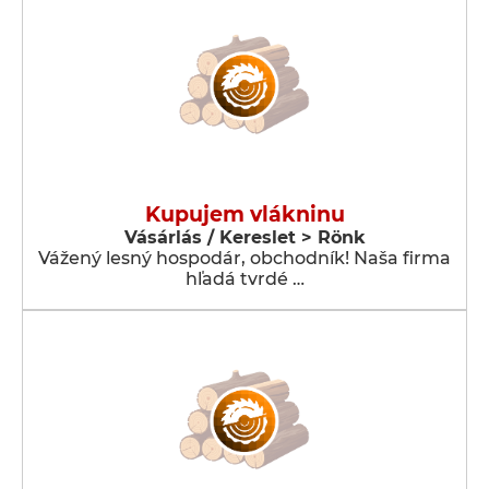
Kupujem vlákninu
Vásárlás / Kereslet > Rönk
Vážený lesný hospodár, obchodník! Naša firma
hľadá tvrdé …