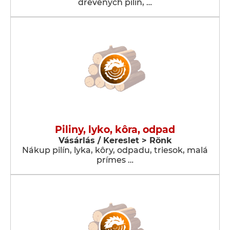
drevených pilín, …
Piliny, lyko, kôra, odpad
Vásárlás / Kereslet > Rönk
Nákup pilín, lyka, kôry, odpadu, triesok, malá
prímes …