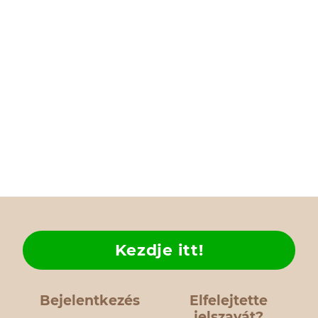
Kezdje itt!
Bejelentkezés
Elfelejtette
jelszavát?