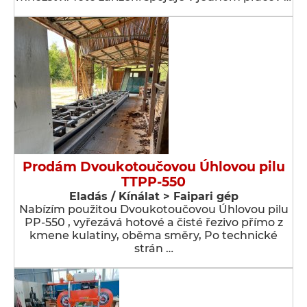
Prodám Dvoukotoučovou Úhlovou pilu
TTPP-550
Eladás / Kínálat > Faipari gép
Nabízím použitou Dvoukotoučovou Úhlovou pilu
PP-550 , vyřezává hotové a čisté řezivo přímo z
kmene kulatiny, oběma směry, Po technické
strán …