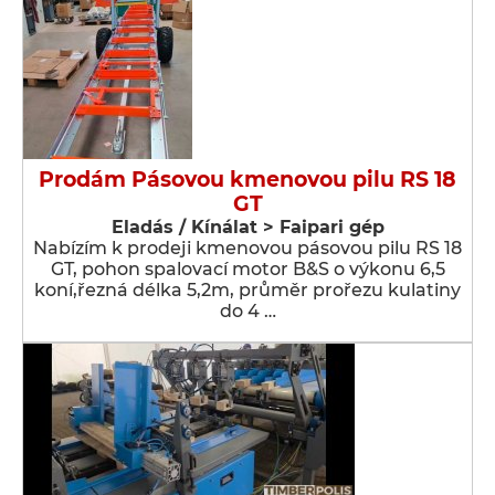
Prodám Pásovou kmenovou pilu RS 18
GT
Eladás / Kínálat > Faipari gép
Nabízím k prodeji kmenovou pásovou pilu RS 18
GT, pohon spalovací motor B&S o výkonu 6,5
koní,řezná délka 5,2m, průměr prořezu kulatiny
do 4 …