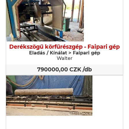
Derékszögű körfűrészgép - Faipari gép
Eladás / Kínálat > Faipari gép
Walter
790000,00 CZK /db