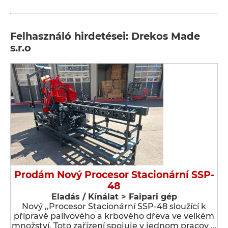
Felhasználó hirdetései: Drekos Made
s.r.o
Prodám Nový Procesor Stacionární SSP-
48
Eladás / Kínálat > Faipari gép
Nový ,,Procesor Stacionární SSP-48 sloužící k
přípravě palivového a krbového dřeva ve velkém
množství. Toto zařízení spojuje v jednom pracov …