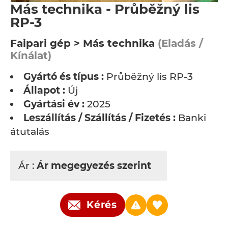
Más technika - Průběžný lis
RP-3
Faipari gép > Más technika
(Eladás /
Kínálat)
Gyártó és típus :
Průběžný lis RP-3
Állapot :
Új
Gyártási év :
2025
Leszállítás / Szállítás / Fizetés :
Banki
átutalás
Ár :
Ár megegyezés szerint
Kérés