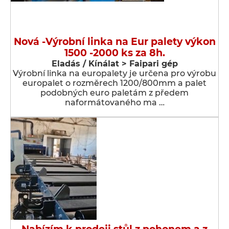
Nová -Výrobní linka na Eur palety výkon
1500 -2000 ks za 8h.
Eladás / Kínálat > Faipari gép
Výrobní linka na europalety je určena pro výrobu
europalet o rozměrech 1200/800mm a palet
podobných euro paletám z předem
naformátovaného ma …