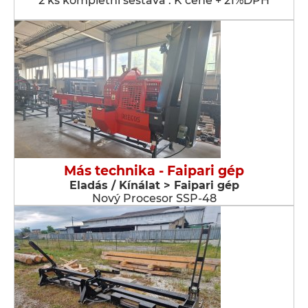
2 ks kompletní sestava . K ceně + 21%DPH
Más technika - Faipari gép
Eladás / Kínálat > Faipari gép
Nový Procesor SSP-48