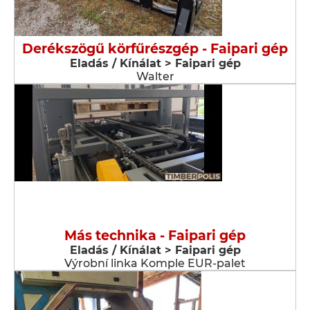
Derékszögű körfűrészgép - Faipari gép
Eladás / Kínálat > Faipari gép
Walter
Más technika - Faipari gép
Eladás / Kínálat > Faipari gép
Výrobní linka Komple EUR-palet