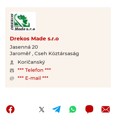
Drekos Made s.r.o
Jasenná 20
Jaroměř , Cseh Köztársaság
Koričanský
*** Telefon ***
*** E-mail ***