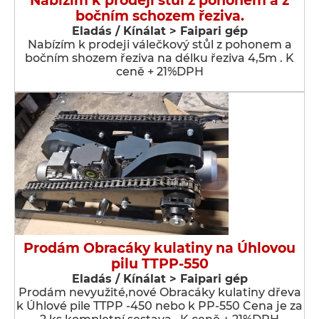
Nabízím k prodeji stůl z pohonem a z
bočním schozem řeziva.
Eladás / Kínálat > Faipari gép
Nabízím k prodeji válečkový stůl z pohonem a
bočním shozem řeziva na délku řeziva 4,5m . K
ceně + 21%DPH
Prodám Obracáky kulatiny na Úhlovou
pilu TTPP-550
Eladás / Kínálat > Faipari gép
Prodám nevyužité,nové Obracáky kulatiny dřeva
k Úhlové pile TTPP -450 nebo k PP-550 Cena je za