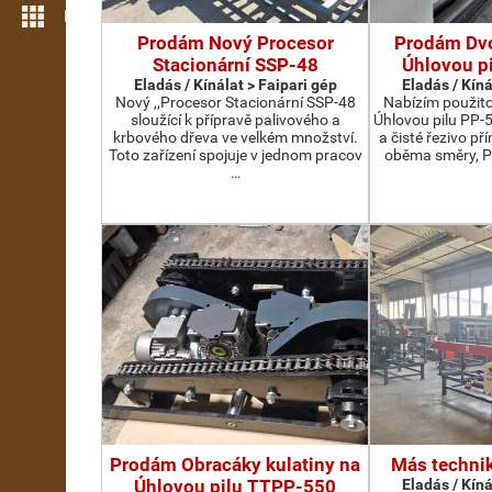
Még több funkció
Prodám Nový Procesor
Prodám Dv
Stacionární SSP-48
Úhlovou p
Eladás / Kínálat > Faipari gép
Eladás / Kíná
Nový ,,Procesor Stacionární SSP-48
Nabízím použit
sloužící k přípravě palivového a
Úhlovou pilu PP-
krbového dřeva ve velkém množství.
a čisté řezivo př
Toto zařízení spojuje v jednom pracov
oběma směry, P
…
Prodám Obracáky kulatiny na
Más technik
Úhlovou pilu TTPP-550
Eladás / Kíná