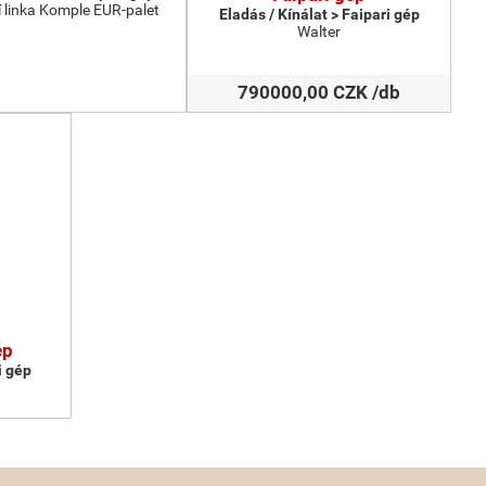
 linka Komple EUR-palet
Eladás / Kínálat > Faipari gép
Walter
790000,00 CZK /db
ép
i gép