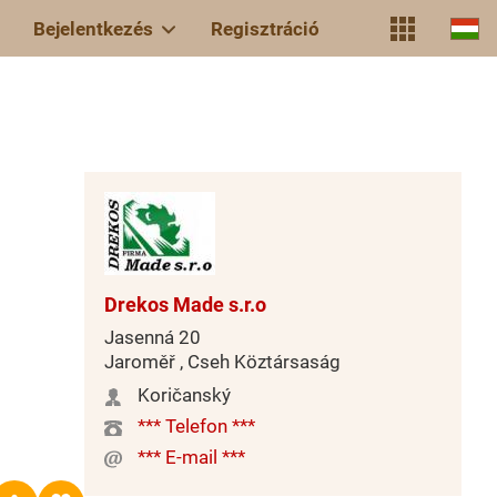
Bejelentkezés
Regisztráció
0
Drekos Made s.r.o
Jasenná 20
Jaroměř , Cseh Köztársaság
Koričanský
*** Telefon ***
*** E-mail ***