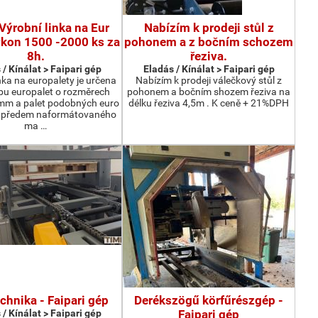
Výrobní linka na Eur
Nabízím k prodeji stůl z
ýkon 1500 -2000 ks za
pohonem a z bočním schozem
8h.
řeziva.
 / Kínálat > Faipari gép
Eladás / Kínálat > Faipari gép
nka na europalety je určena
Nabízím k prodeji válečkový stůl z
bu europalet o rozměrech
pohonem a bočním shozem řeziva na
m a palet podobných euro
délku řeziva 4,5m . K ceně + 21%DPH
z předem naformátovaného
ma …
chnika - Faipari gép
Derékszögű körfűrészgép -
 / Kínálat > Faipari gép
Faipari gép