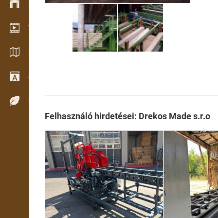
Készlet kezelés
Video bemutatóterem
Katalógusok / Prospektusok
Szótár
Fafajok
Felhasználó hirdetései: Drekos Made s.r.o