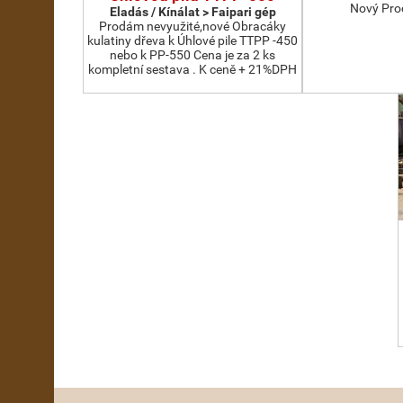
Nový Pro
Eladás / Kínálat > Faipari gép
Prodám nevyužité,nové Obracáky
kulatiny dřeva k Úhlové pile TTPP -450
nebo k PP-550 Cena je za 2 ks
kompletní sestava . K ceně + 21%DPH