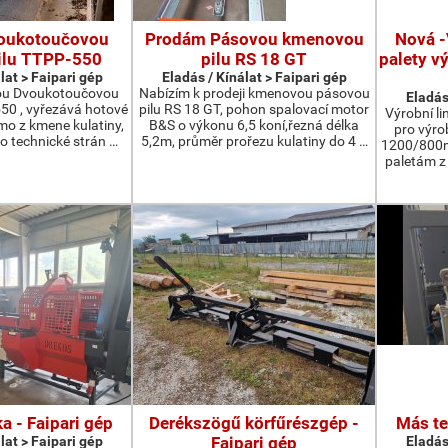
oukotoučovou
Prodám Pásovou kmenovou
Nová -
ilu TTPP-550
pilu RS 18 GT
palety v
lat > Faipari gép
Eladás / Kínálat > Faipari gép
ou Dvoukotoučovou
Nabízím k prodeji kmenovou pásovou
Eladás
550 , vyřezává hotové
pilu RS 18 GT, pohon spalovací motor
Výrobní li
ímo z kmene kulatiny,
B&S o výkonu 6,5 koní,řezná délka
pro výro
o technické strán …
5,2m, průměr prořezu kulatiny do 4 …
1200/800m
paletám 
a - Faipari gép
Derékszögű körfűrészgép -
Más te
lat > Faipari gép
Faipari gép
Eladás