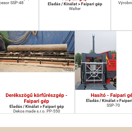
cesor SSP-48
Výrobní
Eladás / Kínálat > Faipari gép
Walter
Derékszögű körfűrészgép -
Hasító - Faipari g
Faipari gép
Eladás / Kínálat > Faipar
SSP-70
Eladás / Kínálat > Faipari gép
Dekos made s.r.o. PP-550