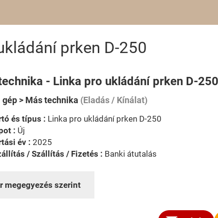
ukládání prken D-250
technika - Linka pro ukládání prken D-25
i gép > Más technika
(Eladás / Kínálat)
tó és típus :
Linka pro ukládání prken D-250
pot :
Új
tási év :
2025
állítás / Szállítás / Fizetés :
Banki átutalás
r megegyezés szerint