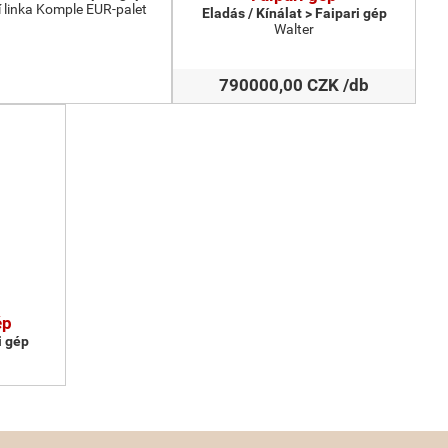
 linka Komple EUR-palet
Eladás / Kínálat > Faipari gép
Walter
790000,00 CZK /db
ép
i gép