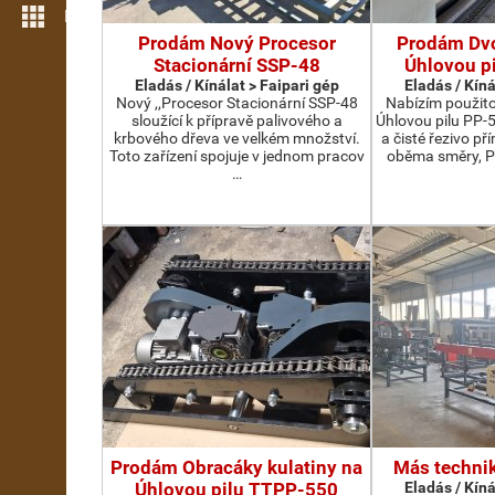
Még több funkció
Prodám Nový Procesor
Prodám Dv
Stacionární SSP-48
Úhlovou p
Eladás / Kínálat > Faipari gép
Eladás / Kíná
Nový ,,Procesor Stacionární SSP-48
Nabízím použit
sloužící k přípravě palivového a
Úhlovou pilu PP-
krbového dřeva ve velkém množství.
a čisté řezivo př
Toto zařízení spojuje v jednom pracov
oběma směry, P
…
Prodám Obracáky kulatiny na
Más technik
Úhlovou pilu TTPP-550
Eladás / Kíná