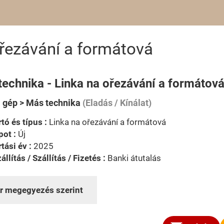
řezávání a formátová
technika - Linka na ořezávání a formátov
i gép > Más technika
(Eladás / Kínálat)
tó és típus :
Linka na ořezávání a formátová
pot :
Új
tási év :
2025
állítás / Szállítás / Fizetés :
Banki átutalás
r megegyezés szerint