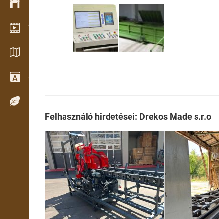
Készlet kezelés
Video bemutatóterem
Katalógusok / Prospektusok
Szótár
Fafajok
Felhasználó hirdetései: Drekos Made s.r.o