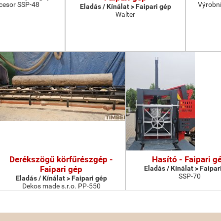
cesor SSP-48
Výrobní
Eladás / Kínálat > Faipari gép
Walter
Derékszögű körfűrészgép -
Hasító - Faipari g
Faipari gép
Eladás / Kínálat > Faipar
SSP-70
Eladás / Kínálat > Faipari gép
Dekos made s.r.o. PP-550