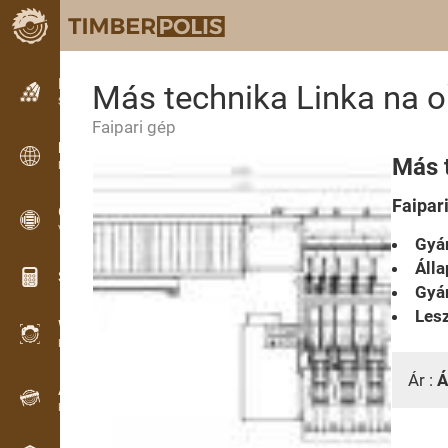
Hirdetések
Más technika Linka na o
Szöveges hirdetések
Faipari gép
Hirdetések
Más 
Nemzetközi hirdetések
Faipar
OPTI-TIMB
Vágásképek
Gyár
Álla
Számológép famunkákhoz
Gyár
Lesz
WoodProfi
Fa térfogata MI-vel
Ár :
Á
Adatgyűjtő
Faanyag-nyilvántartás terepen