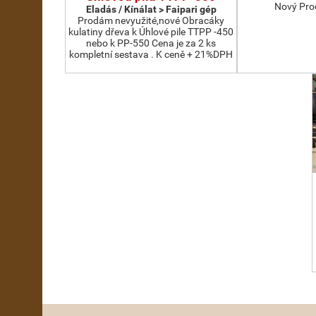
Nový Pro
Eladás / Kínálat > Faipari gép
Prodám nevyužité,nové Obracáky
kulatiny dřeva k Úhlové pile TTPP -450
nebo k PP-550 Cena je za 2 ks
kompletní sestava . K ceně + 21%DPH