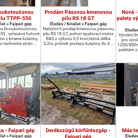
oukotoučovou
Prodám Pásovou kmenovou
Nová -
ilu TTPP-550
pilu RS 18 GT
palety v
lat > Faipari gép
Eladás / Kínálat > Faipari gép
ou Dvoukotoučovou
Nabízím k prodeji kmenovou pásovou
Eladás
550 , vyřezává hotové
pilu RS 18 GT, pohon spalovací motor
Výrobní li
ímo z kmene kulatiny,
B&S o výkonu 6,5 koní,řezná délka
pro výro
o technické strán …
5,2m, průměr prořezu kulatiny do 4 …
1200/800m
paletám 
a - Faipari gép
Derékszögű körfűrészgép -
Más te
lat > Faipari gép
Faipari gép
Eladás