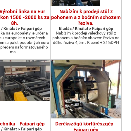
Výrobní linka na Eur
Nabízím k prodeji stůl z
ýkon 1500 -2000 ks za
pohonem a z bočním schozem
8h.
řeziva.
 / Kínálat > Faipari gép
Eladás / Kínálat > Faipari gép
nka na europalety je určena
Nabízím k prodeji válečkový stůl z
bu europalet o rozměrech
pohonem a bočním shozem řeziva na
m a palet podobných euro
délku řeziva 4,5m . K ceně + 21%DPH
z předem naformátovaného
ma …
chnika - Faipari gép
Derékszögű körfűrészgép -
 / Kínálat > Faipari gép
Faipari gép