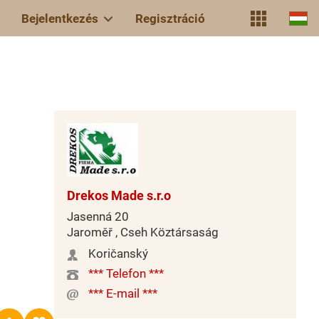
Bejelentkezés
Regisztráció
á
Drekos Made s.r.o
Jasenná 20
Jaroměř , Cseh Köztársaság
Koričanský
*** Telefon ***
*** E-mail ***