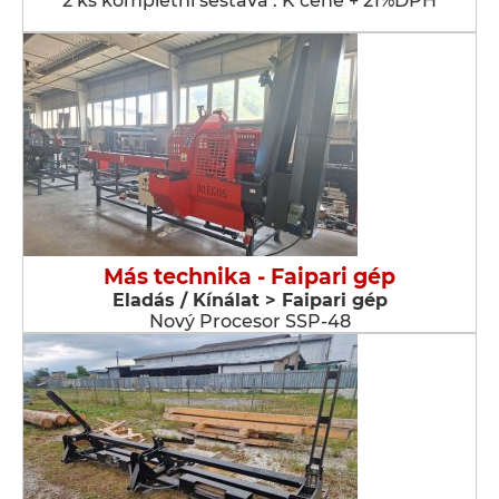
2 ks kompletní sestava . K ceně + 21%DPH
Más technika - Faipari gép
Eladás / Kínálat > Faipari gép
Nový Procesor SSP-48