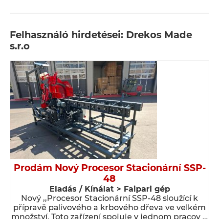
Felhasználó hirdetései: Drekos Made
s.r.o
Prodám Nový Procesor Stacionární SSP-
48
Eladás / Kínálat > Faipari gép
Nový ,,Procesor Stacionární SSP-48 sloužící k
přípravě palivového a krbového dřeva ve velkém
množství. Toto zařízení spojuje v jednom pracov …