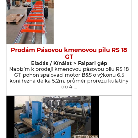
Prodám Pásovou kmenovou pilu RS 18
GT
Eladás / Kínálat > Faipari gép
Nabízím k prodeji kmenovou pásovou pilu RS 18
GT, pohon spalovací motor B&S o výkonu 6,5
koní,řezná délka 5,2m, průměr prořezu kulatiny
do 4 …