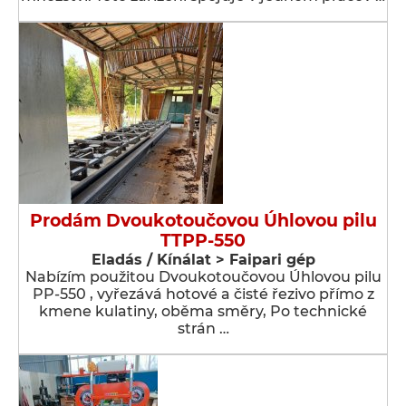
Prodám Dvoukotoučovou Úhlovou pilu
TTPP-550
Eladás / Kínálat > Faipari gép
Nabízím použitou Dvoukotoučovou Úhlovou pilu
PP-550 , vyřezává hotové a čisté řezivo přímo z
kmene kulatiny, oběma směry, Po technické
strán …