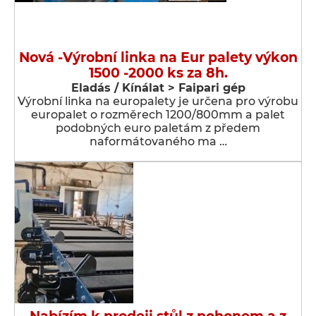
Nová -Výrobní linka na Eur palety výkon
1500 -2000 ks za 8h.
Eladás / Kínálat > Faipari gép
Výrobní linka na europalety je určena pro výrobu
europalet o rozměrech 1200/800mm a palet
podobných euro paletám z předem
naformátovaného ma …