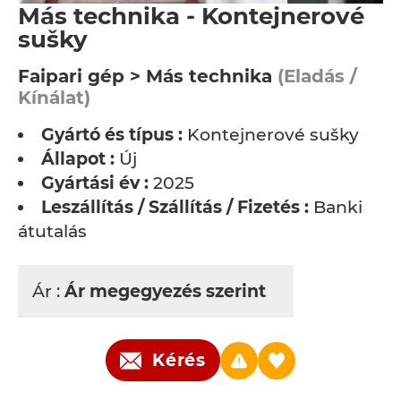
Más technika - Kontejnerové
sušky
Faipari gép > Más technika
(Eladás /
Kínálat)
Gyártó és típus :
Kontejnerové sušky
Állapot :
Új
Gyártási év :
2025
Leszállítás / Szállítás / Fizetés :
Banki
átutalás
Ár :
Ár megegyezés szerint
Kérés