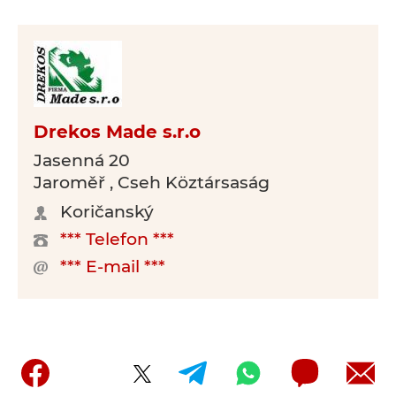
Drekos Made s.r.o
Jasenná 20
Jaroměř , Cseh Köztársaság
Koričanský
*** Telefon ***
*** E-mail ***