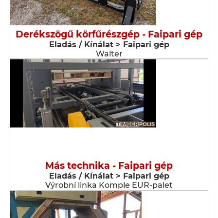
Derékszögű körfűrészgép - Faipari gép
Eladás / Kínálat > Faipari gép
Walter
Más technika - Faipari gép
Eladás / Kínálat > Faipari gép
Výrobní linka Komple EUR-palet