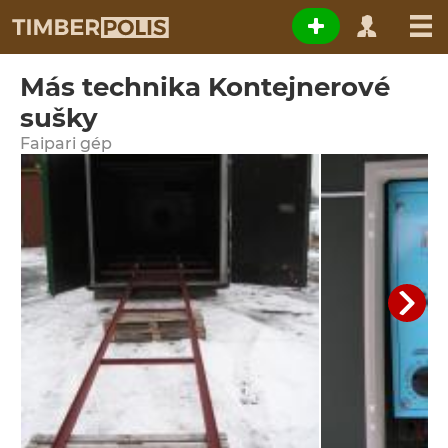
Más technika Kontejnerové
sušky
Faipari gép