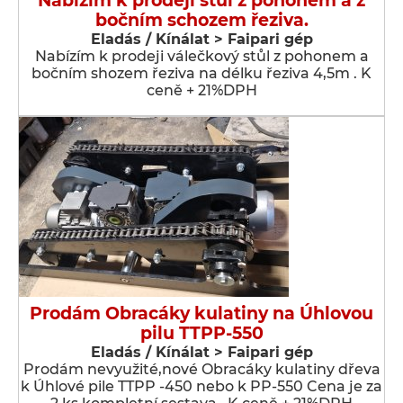
Nabízím k prodeji stůl z pohonem a z
bočním schozem řeziva.
Eladás / Kínálat > Faipari gép
Nabízím k prodeji válečkový stůl z pohonem a
bočním shozem řeziva na délku řeziva 4,5m . K
ceně + 21%DPH
Prodám Obracáky kulatiny na Úhlovou
pilu TTPP-550
Eladás / Kínálat > Faipari gép
Prodám nevyužité,nové Obracáky kulatiny dřeva
k Úhlové pile TTPP -450 nebo k PP-550 Cena je za