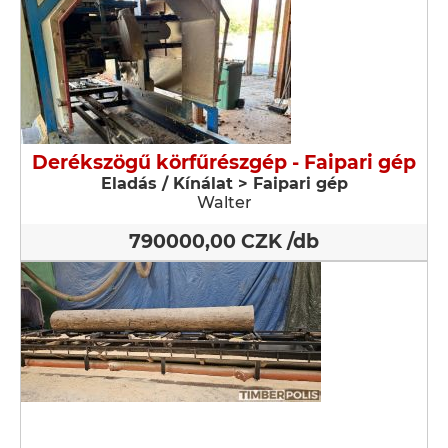
Derékszögű körfűrészgép - Faipari gép
Eladás / Kínálat > Faipari gép
Walter
790000,00 CZK /db